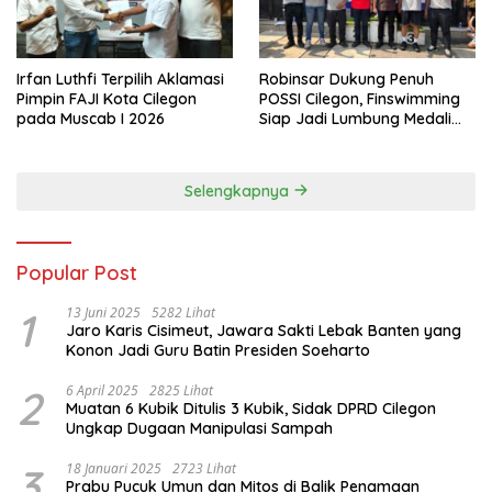
Irfan Luthfi Terpilih Aklamasi
Robinsar Dukung Penuh
Pimpin FAJI Kota Cilegon
POSSI Cilegon, Finswimming
pada Muscab I 2026
Siap Jadi Lumbung Medali
Porprov 2026
Selengkapnya
Popular Post
1
13 Juni 2025
5282 Lihat
Jaro Karis Cisimeut, Jawara Sakti Lebak Banten yang
Konon Jadi Guru Batin Presiden Soeharto
2
6 April 2025
2825 Lihat
Muatan 6 Kubik Ditulis 3 Kubik, Sidak DPRD Cilegon
Ungkap Dugaan Manipulasi Sampah
3
18 Januari 2025
2723 Lihat
Prabu Pucuk Umun dan Mitos di Balik Penamaan