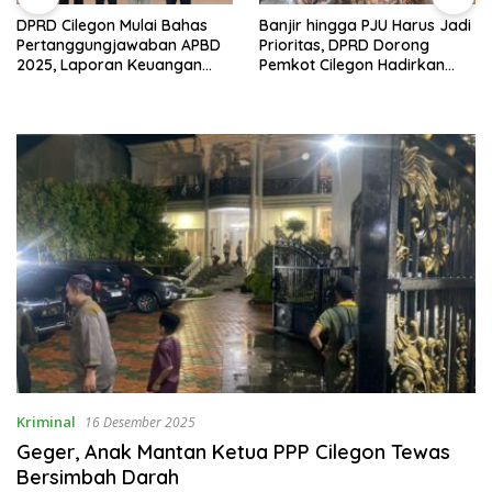
DPRD Cilegon Mulai Bahas
Banjir hingga PJU Harus Jadi
Pertanggungjawaban APBD
Prioritas, DPRD Dorong
2025, Laporan Keuangan
Pemkot Cilegon Hadirkan
Kembali Raih Opini WTP
Pembangunan yang Tepat
Sasaran
Kriminal
16 Desember 2025
Geger, Anak Mantan Ketua PPP Cilegon Tewas
Bersimbah Darah