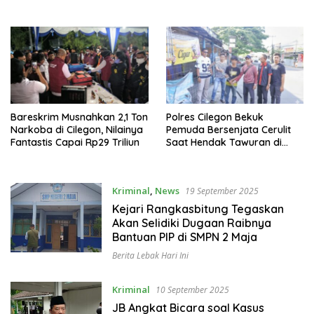
Bareskrim Musnahkan 2,1 Ton
Polres Cilegon Bekuk
Narkoba di Cilegon, Nilainya
Pemuda Bersenjata Cerulit
Fantastis Capai Rp29 Triliun
Saat Hendak Tawuran di
Cibeber
Kriminal
,
News
19 September 2025
Kejari Rangkasbitung Tegaskan
Akan Selidiki Dugaan Raibnya
Bantuan PIP di SMPN 2 Maja
Berita Lebak Hari Ini
Kriminal
10 September 2025
JB Angkat Bicara soal Kasus