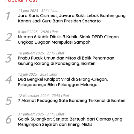
1
13 Juni 2025
5264 Lihat
Jaro Karis Cisimeut, Jawara Sakti Lebak Banten yang
Konon Jadi Guru Batin Presiden Soeharto
2
6 April 2025
2820 Lihat
Muatan 6 Kubik Ditulis 3 Kubik, Sidak DPRD Cilegon
Ungkap Dugaan Manipulasi Sampah
3
18 Januari 2025
2719 Lihat
Prabu Pucuk Umun dan Mitos di Balik Penamaan
Gunung Karang di Pandeglang, Banten
4
12 Juli 2025
2634 Lihat
Dua Bengkel Knalpot Viral di Serang-Cilegon,
Pelayanannya Bikin Pelanggan Melongo
5
12 November 2024
2545 Lihat
7 Alamat Pedagang Sate Bandeng Terkenal di Banten
6
31 Januari 2025
2115 Lihat
Golok Sulangkar: Senjata Bertuah dari Ciomas yang
Menyimpan Sejarah dan Energi Mistis