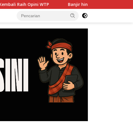
ni WTP
Banjir hingga PJU Harus Jadi Prioritas, DPRD 