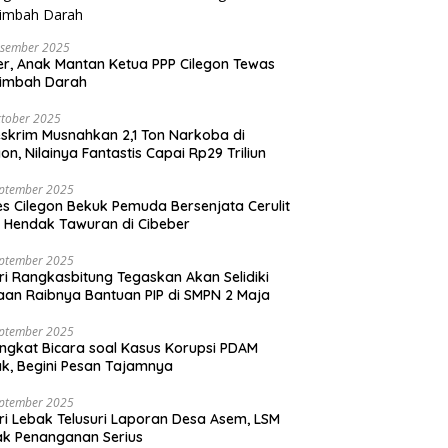
esember 2025
r, Anak Mantan Ketua PPP Cilegon Tewas
simbah Darah
tober 2025
skrim Musnahkan 2,1 Ton Narkoba di
gon, Nilainya Fantastis Capai Rp29 Triliun
eptember 2025
es Cilegon Bekuk Pemuda Bersenjata Cerulit
 Hendak Tawuran di Cibeber
eptember 2025
ri Rangkasbitung Tegaskan Akan Selidiki
an Raibnya Bantuan PIP di SMPN 2 Maja
eptember 2025
ngkat Bicara soal Kasus Korupsi PDAM
k, Begini Pesan Tajamnya
eptember 2025
ri Lebak Telusuri Laporan Desa Asem, LSM
k Penanganan Serius