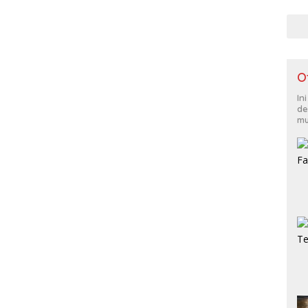
O
In
de
mu