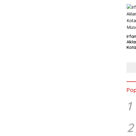
Irfan
Akla
Kota
Musc
Pop
1
2