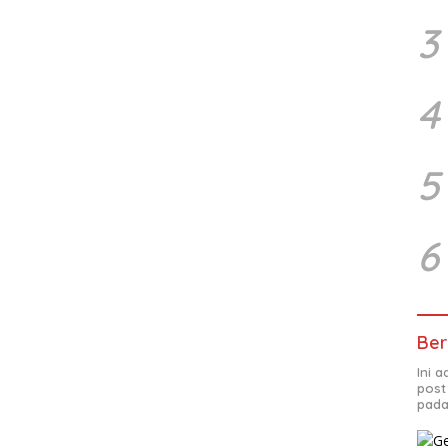
3
4
5
6
Ber
Ini 
post
pada