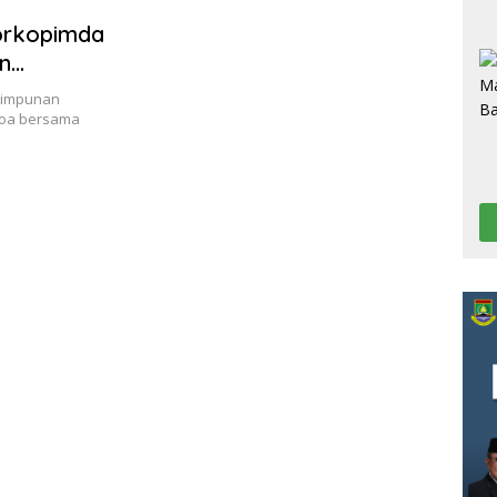
Forkopimda
an
 himpunan
doa bersama