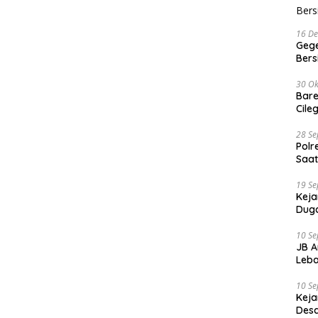
16 D
Gege
Ber
30 Ok
Bare
Cile
28 S
Polr
Saat
19 S
Keja
Duga
10 S
JB A
Leba
10 S
Keja
Desa