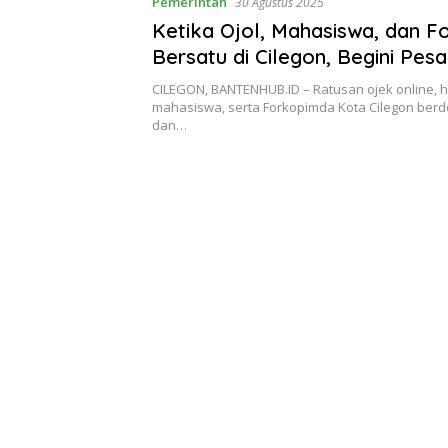
Pemerintah
30 Agustus 2025
Ketika Ojol, Mahasiswa, dan 
Bersatu di Cilegon, Begini Pes
Robinsar
CILEGON, BANTENHUB.ID – Ratusan ojek online,
mahasiswa, serta Forkopimda Kota Cilegon ber
dan…