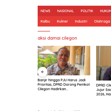
NEWS
NASIONAL
POLITIK
HUKUM
Kalbu
Kuliner
Industri
Olahraga
aksi damai cilegon
n Mulai Bahas
Banjir hingga PJU Harus Jadi
gjawaban APBD
Prioritas, DPRD Dorong Pemkot
DPRD Ci
ran Keuangan
Cilegon Hadirkan
Jujur Sa
h Opini WTP
Pembangunan yang Tepat
2026, Ha
Sasaran
Arah Pe