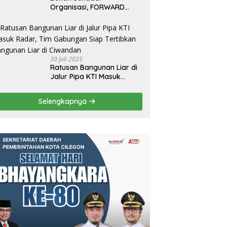
Organisasi, FORWARD
Cilegon Jadi Gerakan
Moral Jurnalisme
Berbudaya
30 Juli 2025
Ratusan Bangunan Liar di
Jalur Pipa KTI Masuk
Radar, Tim Gabungan Siap
Tertibkan Bangunan Liar di
Selengkapnya
Ciwandan