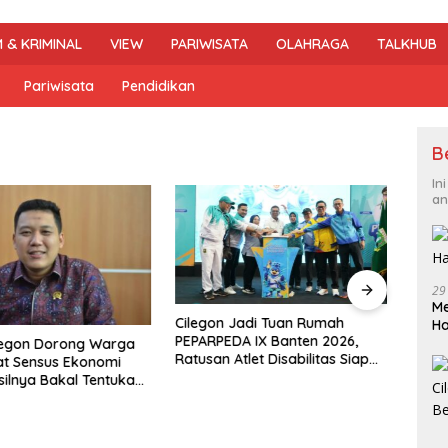
 & KRIMINAL
VIEW
PARIWISATA
OLAHRAGA
TALKHUB
Pariwisata
Pendidikan
B
In
an
29
DPRD 
Me
Pene
Cilegon Jadi Tuan Rumah
H
Hibu
PEPARPEDA IX Banten 2026,
legon Dorong Warga
Soro
Ratusan Atlet Disabilitas Siap
at Sensus Ekonomi
Ukir Prestasi Gemilang
silnya Bakal Tentukan
mbangunan