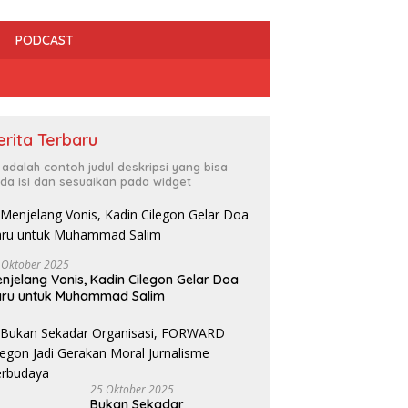
PODCAST
erita Terbaru
i adalah contoh judul deskripsi yang bisa
da isi dan sesuaikan pada widget
Irfan Luthfi Terpilih Aklamasi
Pimpin FAJI Kota Cilegon pada
 Oktober 2025
dan HMI Bersinergi Kawal
Muscab I 2026
njelang Vonis, Kadin Cilegon Gelar Doa
gakan Perda, Tempat
R
aru untuk Muhammad Salim
ran Bermasalah Jadi
C
tan
L
25 Oktober 2025
Bukan Sekadar