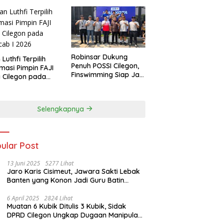
Robinsar Dukung
 Luthfi Terpilih
Penuh POSSI Cilegon,
masi Pimpin FAJI
Finswimming Siap Jadi
 Cilegon pada
Lumbung Medali
ab I 2026
Porprov 2026
Selengkapnya
ular Post
13 Juni 2025
5277 Lihat
Jaro Karis Cisimeut, Jawara Sakti Lebak
Banten yang Konon Jadi Guru Batin
Presiden Soeharto
6 April 2025
2824 Lihat
Muatan 6 Kubik Ditulis 3 Kubik, Sidak
DPRD Cilegon Ungkap Dugaan Manipulasi