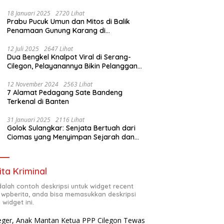
Sampah
18 Januari 2025
2720 Lihat
Prabu Pucuk Umun dan Mitos di Balik
Penamaan Gunung Karang di
Pandeglang, Banten
12 Juli 2025
2647 Lihat
Dua Bengkel Knalpot Viral di Serang-
Cilegon, Pelayanannya Bikin Pelanggan
Melongo
12 November 2024
2563 Lihat
7 Alamat Pedagang Sate Bandeng
Terkenal di Banten
31 Januari 2025
2116 Lihat
Golok Sulangkar: Senjata Bertuah dari
Ciomas yang Menyimpan Sejarah dan
Energi Mistis
ita Kriminal
adalah contoh deskripsi untuk widget recent
 wpberita, anda bisa memasukkan deskripsi
 widget ini.