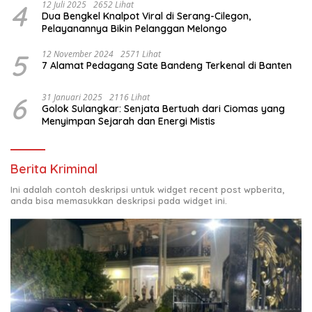
4
12 Juli 2025
2652 Lihat
Dua Bengkel Knalpot Viral di Serang-Cilegon,
Pelayanannya Bikin Pelanggan Melongo
5
12 November 2024
2571 Lihat
7 Alamat Pedagang Sate Bandeng Terkenal di Banten
6
31 Januari 2025
2116 Lihat
Golok Sulangkar: Senjata Bertuah dari Ciomas yang
Menyimpan Sejarah dan Energi Mistis
Berita Kriminal
Ini adalah contoh deskripsi untuk widget recent post wpberita,
anda bisa memasukkan deskripsi pada widget ini.