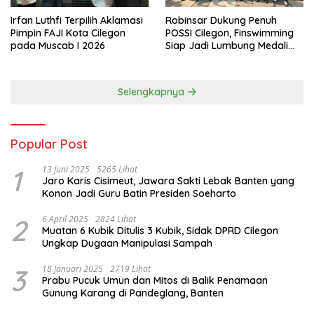
Irfan Luthfi Terpilih Aklamasi
Robinsar Dukung Penuh
Pimpin FAJI Kota Cilegon
POSSI Cilegon, Finswimming
pada Muscab I 2026
Siap Jadi Lumbung Medali
Porprov 2026
Selengkapnya
Popular Post
1
13 Juni 2025
5265 Lihat
Jaro Karis Cisimeut, Jawara Sakti Lebak Banten yang
Konon Jadi Guru Batin Presiden Soeharto
2
6 April 2025
2824 Lihat
Muatan 6 Kubik Ditulis 3 Kubik, Sidak DPRD Cilegon
Ungkap Dugaan Manipulasi Sampah
3
18 Januari 2025
2719 Lihat
Prabu Pucuk Umun dan Mitos di Balik Penamaan
Gunung Karang di Pandeglang, Banten