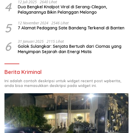
4
12 Juli 2025
2640 Lihat
Dua Bengkel Knalpot Viral di Serang-Cilegon,
Pelayanannya Bikin Pelanggan Melongo
5
12 November 2024
2546 Lihat
7 Alamat Pedagang Sate Bandeng Terkenal di Banten
6
31 Januari 2025
2115 Lihat
Golok Sulangkar: Senjata Bertuah dari Ciomas yang
Menyimpan Sejarah dan Energi Mistis
Berita Kriminal
Ini adalah contoh deskripsi untuk widget recent post wpberita,
anda bisa memasukkan deskripsi pada widget ini.