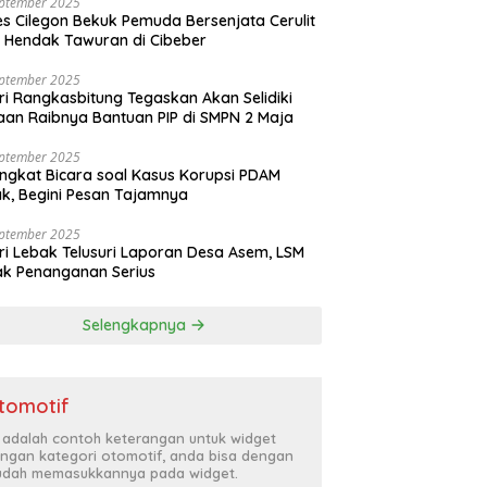
eptember 2025
es Cilegon Bekuk Pemuda Bersenjata Cerulit
 Hendak Tawuran di Cibeber
eptember 2025
ri Rangkasbitung Tegaskan Akan Selidiki
an Raibnya Bantuan PIP di SMPN 2 Maja
eptember 2025
ngkat Bicara soal Kasus Korupsi PDAM
k, Begini Pesan Tajamnya
eptember 2025
ri Lebak Telusuri Laporan Desa Asem, LSM
k Penanganan Serius
Selengkapnya
tomotif
i adalah contoh keterangan untuk widget
ngan kategori otomotif, anda bisa dengan
dah memasukkannya pada widget.