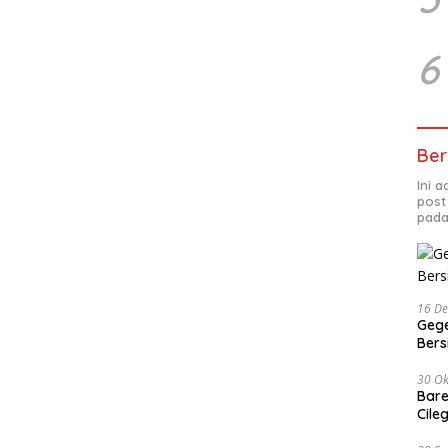
6
Ber
Ini 
post
pada
16 D
Gege
Ber
30 Ok
Bare
Cile