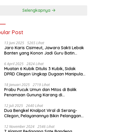
Porprov 2026
Selengkapnya
ular Post
13 Juni 2025
5265 Lihat
Jaro Karis Cisimeut, Jawara Sakti Lebak
Banten yang Konon Jadi Guru Batin
Presiden Soeharto
6 April 2025
2824 Lihat
Muatan 6 Kubik Ditulis 3 Kubik, Sidak
DPRD Cilegon Ungkap Dugaan Manipulasi
Sampah
18 Januari 2025
2719 Lihat
Prabu Pucuk Umun dan Mitos di Balik
Penamaan Gunung Karang di
Pandeglang, Banten
12 Juli 2025
2640 Lihat
Dua Bengkel Knalpot Viral di Serang-
Cilegon, Pelayanannya Bikin Pelanggan
Melongo
12 November 2024
2546 Lihat
7 Alamat Pedagang Sate Bandeng