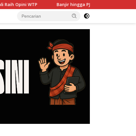
Banjir hingga PJU Harus Jadi Prioritas, DPRD Dorong P