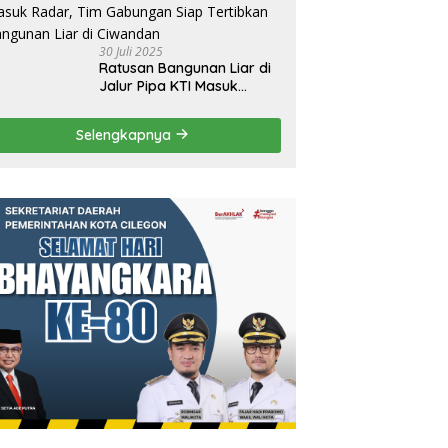
Berbudaya
30 Juli 2025
Ratusan Bangunan Liar di
Jalur Pipa KTI Masuk
Radar, Tim Gabungan Siap
Tertibkan Bangunan Liar di
Selengkapnya
Ciwandan