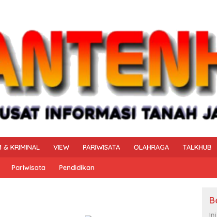
 & KRIMINAL
VIEW
PARIWISATA
OLAHRAGA
TALKHUB
Pariwisata
Pendidikan
B
In