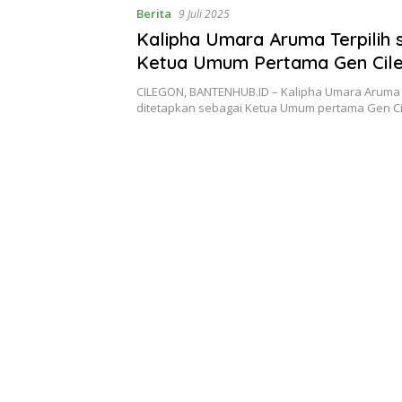
Berita
9 Juli 2025
Kalipha Umara Aruma Terpilih 
Ketua Umum Pertama Gen Cil
CILEGON, BANTENHUB.ID – Kalipha Umara Aruma
ditetapkan sebagai Ketua Umum pertama Gen Ci