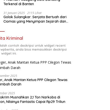
Terkenal di Banten
31 Januari 2025
2115 Lihat
Golok Sulangkar: Senjata Bertuah dari
Ciomas yang Menyimpan Sejarah dan
Energi Mistis
ita Kriminal
adalah contoh deskripsi untuk widget recent
 wpberita, anda bisa memasukkan deskripsi
 widget ini.
esember 2025
r, Anak Mantan Ketua PPP Cilegon Tewas
simbah Darah
tober 2025
skrim Musnahkan 2,1 Ton Narkoba di
gon, Nilainya Fantastis Capai Rp29 Triliun