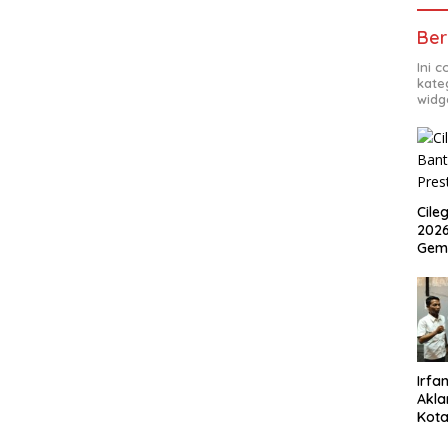
Ber
Ini 
kate
widg
Cile
2026
Gem
Irfan
Akla
Kota
Musc