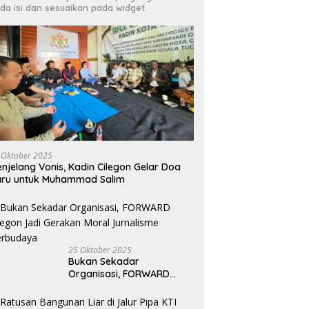
da isi dan sesuaikan pada widget
dan HMI Bersinergi Kawal
gakan Perda, Tempat
Irfan Luthfi Terpilih Aklamasi
R
ran Bermasalah Jadi
Pimpin FAJI Kota Cilegon pada
C
tan
Muscab I 2026
L
 Oktober 2025
njelang Vonis, Kadin Cilegon Gelar Doa
aru untuk Muhammad Salim
25 Oktober 2025
Bukan Sekadar
Organisasi, FORWARD
Cilegon Jadi Gerakan
Moral Jurnalisme