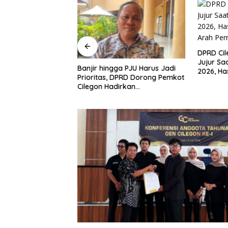
n Mulai Bahas
DPRD Ci
gjawaban APBD
Jujur Sa
Banjir hingga PJU Harus Jadi
ran Keuangan
2026, Ha
Prioritas, DPRD Dorong Pemkot
h Opini WTP
Arah Pe
Cilegon Hadirkan
Pembangunan yang Tepat
Sasaran