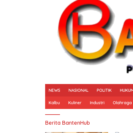
NEWS
NASIONAL
POLITIK
HUKUM
Kalbu
Kuliner
Industri
Olahraga
Berita BantenHub