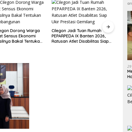
an
legon Dorong Warga
Cilegon Jadi Tuan Rumah
DPRD 
at Sensus Ekonomi
PEPARPEDA IX Banten 2026,
Pene
silnya Bakal Tentukan
Ratusan Atlet Disabilitas Siap
Hibu
mbangunan
Ukir Prestasi Gemilang
Soro
29
Me
H