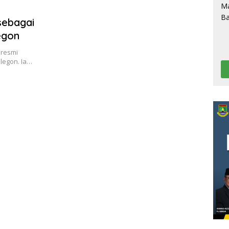
sebagai
egon
 resmi
legon. Ia…