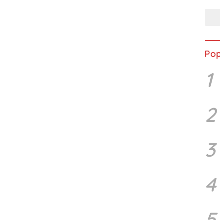
Pop
1
2
3
4
5