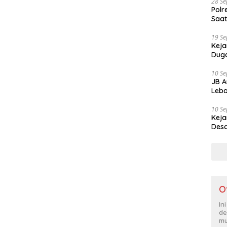
28 S
Polr
Saat
19 S
Keja
Duga
10 S
JB A
Leba
10 S
Keja
Desa
O
In
de
mu