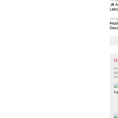
10 S
JB A
Leba
10 S
Keja
Desa
O
In
de
mu