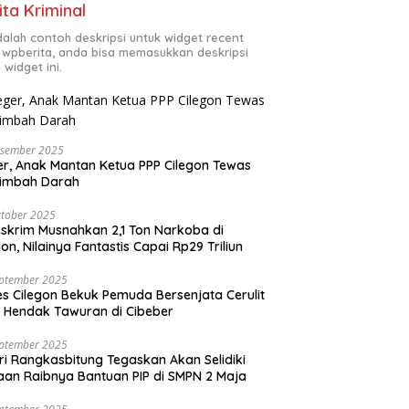
ita Kriminal
adalah contoh deskripsi untuk widget recent
 wpberita, anda bisa memasukkan deskripsi
 widget ini.
esember 2025
r, Anak Mantan Ketua PPP Cilegon Tewas
simbah Darah
tober 2025
skrim Musnahkan 2,1 Ton Narkoba di
gon, Nilainya Fantastis Capai Rp29 Triliun
eptember 2025
es Cilegon Bekuk Pemuda Bersenjata Cerulit
 Hendak Tawuran di Cibeber
eptember 2025
ri Rangkasbitung Tegaskan Akan Selidiki
an Raibnya Bantuan PIP di SMPN 2 Maja