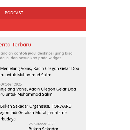
PODCAST
erita Terbaru
i adalah contoh judul deskripsi yang bisa
da isi dan sesuaikan pada widget
 Oktober 2025
njelang Vonis, Kadin Cilegon Gelar Doa
dan HMI Bersinergi Kawal
Irfan Luthfi Terpilih Aklamasi
R
aru untuk Muhammad Salim
gakan Perda, Tempat
Pimpin FAJI Kota Cilegon pada
C
ran Bermasalah Jadi
Muscab I 2026
L
tan
25 Oktober 2025
Bukan Sekadar