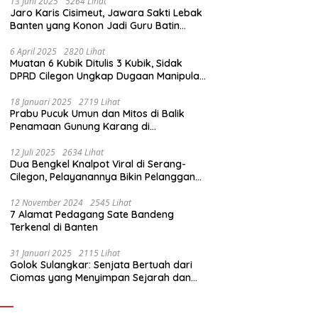
13 Juni 2025
5264 Lihat
Jaro Karis Cisimeut, Jawara Sakti Lebak
Banten yang Konon Jadi Guru Batin
Presiden Soeharto
6 April 2025
2820 Lihat
Muatan 6 Kubik Ditulis 3 Kubik, Sidak
DPRD Cilegon Ungkap Dugaan Manipulasi
Sampah
18 Januari 2025
2719 Lihat
Prabu Pucuk Umun dan Mitos di Balik
Penamaan Gunung Karang di
Pandeglang, Banten
12 Juli 2025
2634 Lihat
Dua Bengkel Knalpot Viral di Serang-
Cilegon, Pelayanannya Bikin Pelanggan
Melongo
12 November 2024
2545 Lihat
7 Alamat Pedagang Sate Bandeng
Terkenal di Banten
31 Januari 2025
2115 Lihat
Golok Sulangkar: Senjata Bertuah dari
Ciomas yang Menyimpan Sejarah dan
Energi Mistis