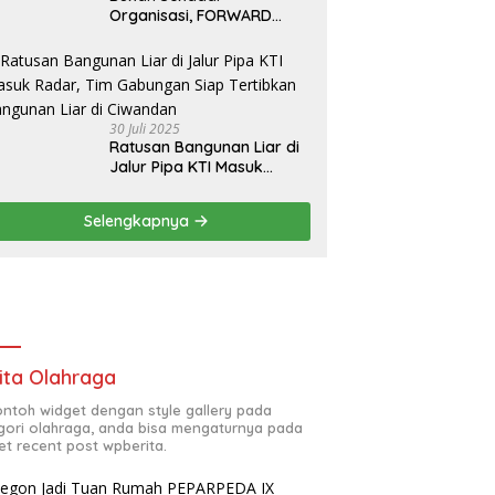
Organisasi, FORWARD
Cilegon Jadi Gerakan
Moral Jurnalisme
Berbudaya
30 Juli 2025
Ratusan Bangunan Liar di
Jalur Pipa KTI Masuk
Radar, Tim Gabungan Siap
Tertibkan Bangunan Liar di
Selengkapnya
Ciwandan
ita Olahraga
contoh widget dengan style gallery pada
gori olahraga, anda bisa mengaturnya pada
et recent post wpberita.