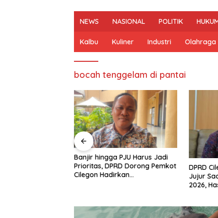
NEWS
NASIONAL
POLITIK
HUKUM
Kalbu
Kuliner
Industri
Olahraga
bocah tenggelam di pantai
n Mulai Bahas
Banjir hingga PJU Harus Jadi
gjawaban APBD
Prioritas, DPRD Dorong Pemkot
DPRD Ci
ran Keuangan
Cilegon Hadirkan
Jujur Sa
h Opini WTP
Pembangunan yang Tepat
2026, Ha
Sasaran
Arah Pe