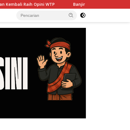
Opini WTP
Banjir hingga PJU Harus Jadi Prioritas, DP