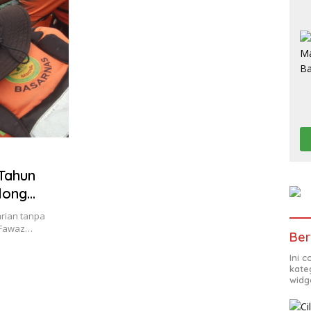
 Tahun
long
arian tanpa
 Fawaz…
Ber
Ini 
kate
widg