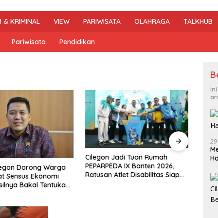
 & KRIMINAL
VIEW
PARIWISATA
OLAHRAGA
TALKHUB
Pariwisata
Pendidikan
B
In
an
29
Me
Cilegon Jadi Tuan Rumah
DPRD 
H
PEPARPEDA IX Banten 2026,
Pene
legon Dorong Warga
Ratusan Atlet Disabilitas Siap
Hibu
at Sensus Ekonomi
Ukir Prestasi Gemilang
Soro
silnya Bakal Tentukan
mbangunan