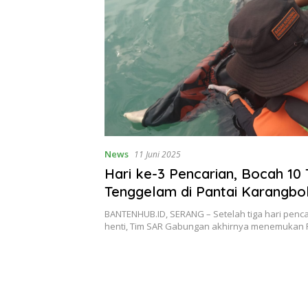
News
11 Juni 2025
Hari ke-3 Pencarian, Bocah 10
Tenggelam di Pantai Karangbo
Ditemukan Meninggal Dunia
BANTENHUB.ID, SERANG – Setelah tiga hari penc
henti, Tim SAR Gabungan akhirnya menemukan