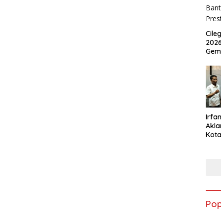
Cile
2026
Gem
Irfan
Akla
Kota
Musc
Pop