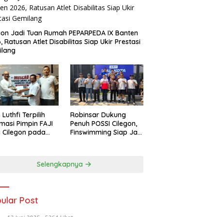
gon Jadi Tuan Rumah PEPARPEDA IX Banten
, Ratusan Atlet Disabilitas Siap Ukir Prestasi
ilang
 Luthfi Terpilih
Robinsar Dukung
masi Pimpin FAJI
Penuh POSSI Cilegon,
 Cilegon pada
Finswimming Siap Jadi
ab I 2026
Lumbung Medali
Porprov 2026
Selengkapnya
ular Post