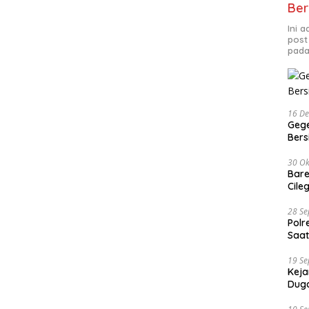
Ber
Ini 
post
pada
16 D
Gege
Ber
30 Ok
Bare
Cile
28 S
Polr
Saat
19 S
Keja
Duga