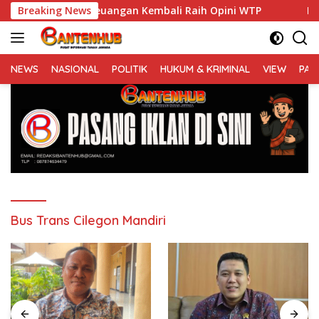
Langsung
aporan Keuangan Kembali Raih Opini WTP
Breaking News
Banjir hingg
ke
konten
NEWS
NASIONAL
POLITIK
HUKUM & KRIMINAL
VIEW
PAR
Bus Trans Cilegon Mandiri