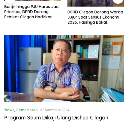
Banjir hingga PJU Harus Jadi
Prioritas, DPRD Dorong
DPRD Cilegon Dorong Warga
Pemkot Cilegon Hadirkan
Jujur Saat Sensus Ekonomi
Pembangunan yang Tepat
2026, Hasilnya Bakal
Sasaran
Tentukan Arah
Pembangunan
News
,
Pemerintah
21 November 2024
Program Saum Dikaji Ulang Dishub Cilegon