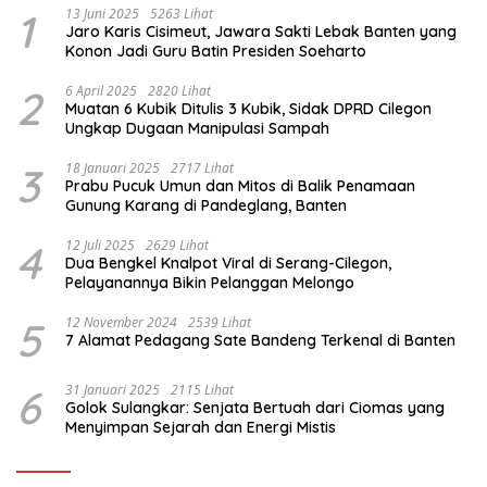
1
13 Juni 2025
5263 Lihat
Jaro Karis Cisimeut, Jawara Sakti Lebak Banten yang
Konon Jadi Guru Batin Presiden Soeharto
2
6 April 2025
2820 Lihat
Muatan 6 Kubik Ditulis 3 Kubik, Sidak DPRD Cilegon
Ungkap Dugaan Manipulasi Sampah
3
18 Januari 2025
2717 Lihat
Prabu Pucuk Umun dan Mitos di Balik Penamaan
Gunung Karang di Pandeglang, Banten
4
12 Juli 2025
2629 Lihat
Dua Bengkel Knalpot Viral di Serang-Cilegon,
Pelayanannya Bikin Pelanggan Melongo
5
12 November 2024
2539 Lihat
7 Alamat Pedagang Sate Bandeng Terkenal di Banten
6
31 Januari 2025
2115 Lihat
Golok Sulangkar: Senjata Bertuah dari Ciomas yang
Menyimpan Sejarah dan Energi Mistis