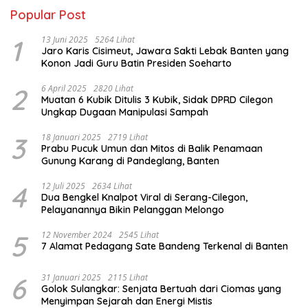
Popular Post
1
13 Juni 2025
5264 Lihat
Jaro Karis Cisimeut, Jawara Sakti Lebak Banten yang
Konon Jadi Guru Batin Presiden Soeharto
2
6 April 2025
2820 Lihat
Muatan 6 Kubik Ditulis 3 Kubik, Sidak DPRD Cilegon
Ungkap Dugaan Manipulasi Sampah
3
18 Januari 2025
2719 Lihat
Prabu Pucuk Umun dan Mitos di Balik Penamaan
Gunung Karang di Pandeglang, Banten
4
12 Juli 2025
2634 Lihat
Dua Bengkel Knalpot Viral di Serang-Cilegon,
Pelayanannya Bikin Pelanggan Melongo
5
12 November 2024
2545 Lihat
7 Alamat Pedagang Sate Bandeng Terkenal di Banten
6
31 Januari 2025
2115 Lihat
Golok Sulangkar: Senjata Bertuah dari Ciomas yang
Menyimpan Sejarah dan Energi Mistis