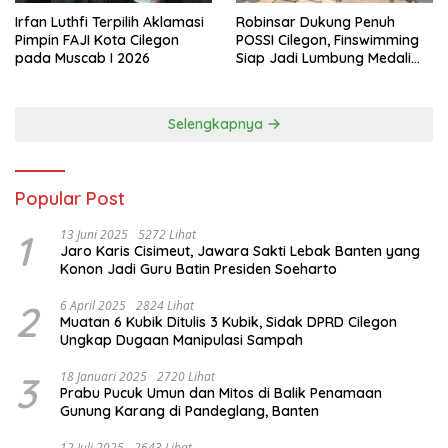
Irfan Luthfi Terpilih Aklamasi
Robinsar Dukung Penuh
Pimpin FAJI Kota Cilegon
POSSI Cilegon, Finswimming
pada Muscab I 2026
Siap Jadi Lumbung Medali
Porprov 2026
Selengkapnya
Popular Post
1
13 Juni 2025
5272 Lihat
Jaro Karis Cisimeut, Jawara Sakti Lebak Banten yang
Konon Jadi Guru Batin Presiden Soeharto
2
6 April 2025
2824 Lihat
Muatan 6 Kubik Ditulis 3 Kubik, Sidak DPRD Cilegon
Ungkap Dugaan Manipulasi Sampah
3
18 Januari 2025
2720 Lihat
Prabu Pucuk Umun dan Mitos di Balik Penamaan
Gunung Karang di Pandeglang, Banten
12 Juli 2025
2643 Lihat