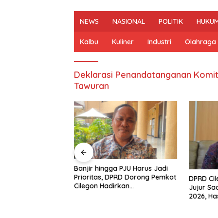
NEWS
NASIONAL
POLITIK
HUKUM
Kalbu
Kuliner
Industri
Olahraga
Deklarasi Penandatanganan Kom
Tawuran
n Mulai Bahas
Banjir hingga PJU Harus Jadi
gjawaban APBD
Prioritas, DPRD Dorong Pemkot
DPRD Ci
ran Keuangan
Cilegon Hadirkan
Jujur Sa
h Opini WTP
Pembangunan yang Tepat
2026, Ha
Sasaran
Arah Pe