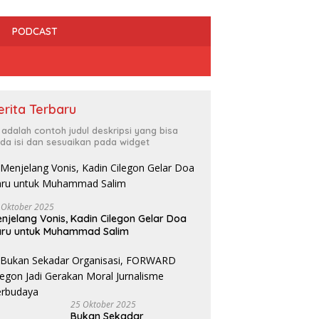
PODCAST
erita Terbaru
i adalah contoh judul deskripsi yang bisa
da isi dan sesuaikan pada widget
 Oktober 2025
njelang Vonis, Kadin Cilegon Gelar Doa
aru untuk Muhammad Salim
dan HMI Bersinergi Kawal
Irfan Luthfi Terpilih Aklamasi
R
gakan Perda, Tempat
Pimpin FAJI Kota Cilegon pada
C
ran Bermasalah Jadi
Muscab I 2026
L
tan
25 Oktober 2025
Bukan Sekadar