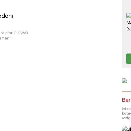
adani
a atau Pjs Wali
elemen…
Ber
Ini 
kate
widg