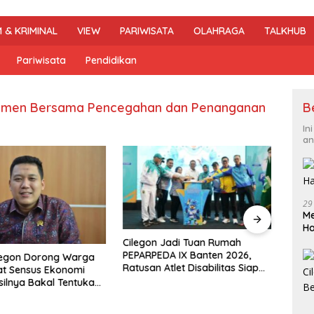
 & KRIMINAL
VIEW
PARIWISATA
OLAHRAGA
TALKHUB
Pariwisata
Pendidikan
itmen Bersama Pencegahan dan Penanganan
B
In
an
29
Me
H
Cilegon Jadi Tuan Rumah
DPRD 
PEPARPEDA IX Banten 2026,
Pene
legon Dorong Warga
Ratusan Atlet Disabilitas Siap
Hibu
at Sensus Ekonomi
Ukir Prestasi Gemilang
Soro
silnya Bakal Tentukan
mbangunan