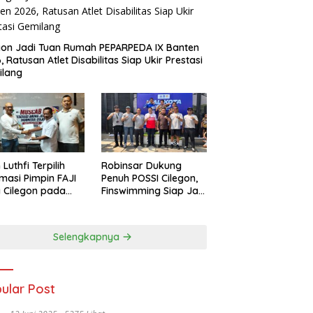
gon Jadi Tuan Rumah PEPARPEDA IX Banten
, Ratusan Atlet Disabilitas Siap Ukir Prestasi
ilang
 Luthfi Terpilih
Robinsar Dukung
masi Pimpin FAJI
Penuh POSSI Cilegon,
 Cilegon pada
Finswimming Siap Jadi
ab I 2026
Lumbung Medali
Porprov 2026
Selengkapnya
ular Post