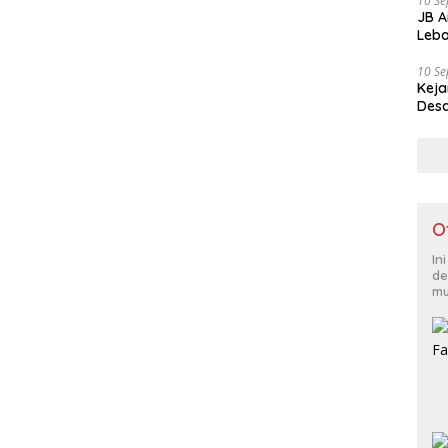
10 S
JB A
Leba
10 S
Keja
Desa
O
In
de
mu