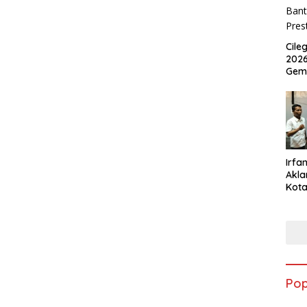
Cile
2026
Gem
Irfan
Akla
Kota
Musc
Pop