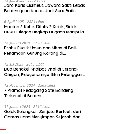
13 Juni 2025
5275 Lihat
Jaro Karis Cisimeut, Jawara Sakti Lebak
Banten yang Konon Jadi Guru Batin
Presiden Soeharto
6 April 2025
2824 Lihat
Muatan 6 Kubik Ditulis 3 Kubik, Sidak
DPRD Cilegon Ungkap Dugaan Manipulasi
Sampah
18 Januari 2025
2720 Lihat
Prabu Pucuk Umun dan Mitos di Balik
Penamaan Gunung Karang di
Pandeglang, Banten
12 Juli 2025
2646 Lihat
Dua Bengkel Knalpot Viral di Serang-
Cilegon, Pelayanannya Bikin Pelanggan
Melongo
12 November 2024
2563 Lihat
7 Alamat Pedagang Sate Bandeng
Terkenal di Banten
31 Januari 2025
2116 Lihat
Golok Sulangkar: Senjata Bertuah dari
Ciomas yang Menyimpan Sejarah dan
Energi Mistis