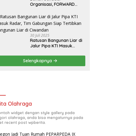
Organisasi, FORWARD
Cilegon Jadi Gerakan
Moral Jurnalisme
Berbudaya
30 Juli 2025
Ratusan Bangunan Liar di
Jalur Pipa KTI Masuk
Radar, Tim Gabungan Siap
Tertibkan Bangunan Liar di
Selengkapnya
Ciwandan
ita Olahraga
contoh widget dengan style gallery pada
gori olahraga, anda bisa mengaturnya pada
et recent post wpberita.