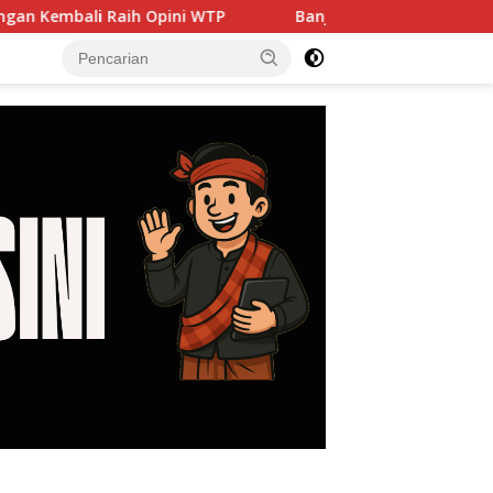
aih Opini WTP
Banjir hingga PJU Harus Jadi Prioritas