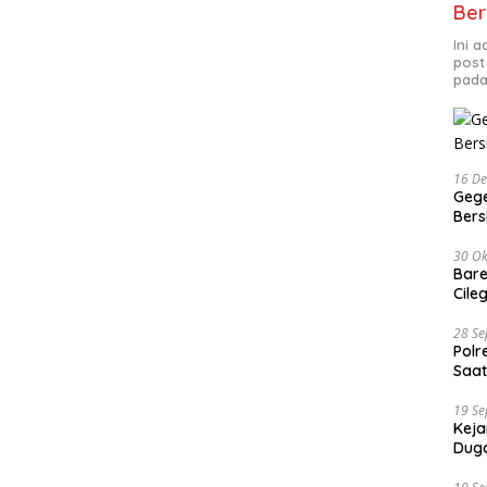
Ber
Ini 
post
pada
16 D
Gege
Ber
30 Ok
Bare
Cile
28 S
Polr
Saat
19 S
Keja
Duga