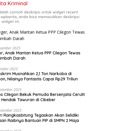
ita Kriminal
adalah contoh deskripsi untuk widget recent
 wpberita, anda bisa memasukkan deskripsi
 widget ini.
esember 2025
r, Anak Mantan Ketua PPP Cilegon Tewas
simbah Darah
tober 2025
skrim Musnahkan 2,1 Ton Narkoba di
gon, Nilainya Fantastis Capai Rp29 Triliun
eptember 2025
es Cilegon Bekuk Pemuda Bersenjata Cerulit
 Hendak Tawuran di Cibeber
eptember 2025
ri Rangkasbitung Tegaskan Akan Selidiki
an Raibnya Bantuan PIP di SMPN 2 Maja