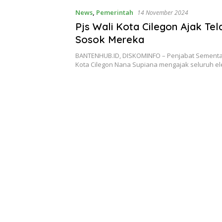
News
,
Pemerintah
14 November 2024
Pjs Wali Kota Cilegon Ajak Tel
Sosok Mereka
BANTENHUB.ID, DISKOMINFO – Penjabat Sementar
Kota Cilegon Nana Supiana mengajak seluruh 