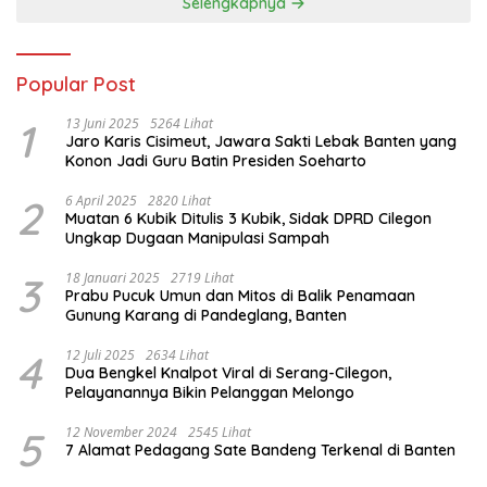
Selengkapnya
Popular Post
1
13 Juni 2025
5264 Lihat
Jaro Karis Cisimeut, Jawara Sakti Lebak Banten yang
Konon Jadi Guru Batin Presiden Soeharto
2
6 April 2025
2820 Lihat
Muatan 6 Kubik Ditulis 3 Kubik, Sidak DPRD Cilegon
Ungkap Dugaan Manipulasi Sampah
3
18 Januari 2025
2719 Lihat
Prabu Pucuk Umun dan Mitos di Balik Penamaan
Gunung Karang di Pandeglang, Banten
4
12 Juli 2025
2634 Lihat
Dua Bengkel Knalpot Viral di Serang-Cilegon,
Pelayanannya Bikin Pelanggan Melongo
5
12 November 2024
2545 Lihat
7 Alamat Pedagang Sate Bandeng Terkenal di Banten