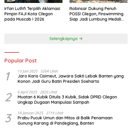
Irfan Luthfi Terpilih Aklamasi
Robinsar Dukung Penuh
Pimpin FAJI Kota Cilegon
POSSI Cilegon, Finswimming
pada Muscab I 2026
Siap Jadi Lumbung Medali
Porprov 2026
Selengkapnya
Popular Post
1
13 Juni 2025
5264 Lihat
Jaro Karis Cisimeut, Jawara Sakti Lebak Banten yang
Konon Jadi Guru Batin Presiden Soeharto
2
6 April 2025
2820 Lihat
Muatan 6 Kubik Ditulis 3 Kubik, Sidak DPRD Cilegon
Ungkap Dugaan Manipulasi Sampah
3
18 Januari 2025
2719 Lihat
Prabu Pucuk Umun dan Mitos di Balik Penamaan
Gunung Karang di Pandeglang, Banten