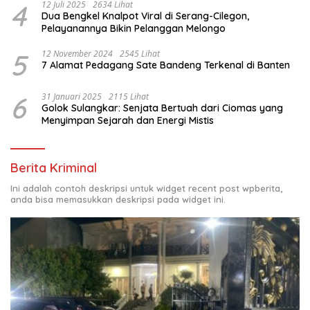
4
12 Juli 2025
2634 Lihat
Dua Bengkel Knalpot Viral di Serang-Cilegon,
Pelayanannya Bikin Pelanggan Melongo
5
12 November 2024
2545 Lihat
7 Alamat Pedagang Sate Bandeng Terkenal di Banten
6
31 Januari 2025
2115 Lihat
Golok Sulangkar: Senjata Bertuah dari Ciomas yang
Menyimpan Sejarah dan Energi Mistis
Berita Kriminal
Ini adalah contoh deskripsi untuk widget recent post wpberita,
anda bisa memasukkan deskripsi pada widget ini.