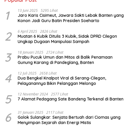
1
13 Juni 2025
5295 Lihat
Jaro Karis Cisimeut, Jawara Sakti Lebak Banten yang
Konon Jadi Guru Batin Presiden Soeharto
2
6 April 2025
2826 Lihat
Muatan 6 Kubik Ditulis 3 Kubik, Sidak DPRD Cilegon
Ungkap Dugaan Manipulasi Sampah
3
18 Januari 2025
2724 Lihat
Prabu Pucuk Umun dan Mitos di Balik Penamaan
Gunung Karang di Pandeglang, Banten
4
12 Juli 2025
2658 Lihat
Dua Bengkel Knalpot Viral di Serang-Cilegon,
Pelayanannya Bikin Pelanggan Melongo
5
12 November 2024
2577 Lihat
7 Alamat Pedagang Sate Bandeng Terkenal di Banten
6
31 Januari 2025
2117 Lihat
Golok Sulangkar: Senjata Bertuah dari Ciomas yang
Menyimpan Sejarah dan Energi Mistis