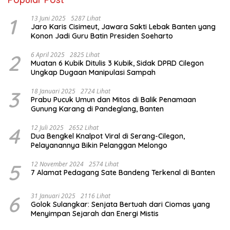
1
13 Juni 2025
5287 Lihat
Jaro Karis Cisimeut, Jawara Sakti Lebak Banten yang
Konon Jadi Guru Batin Presiden Soeharto
2
6 April 2025
2825 Lihat
Muatan 6 Kubik Ditulis 3 Kubik, Sidak DPRD Cilegon
Ungkap Dugaan Manipulasi Sampah
3
18 Januari 2025
2724 Lihat
Prabu Pucuk Umun dan Mitos di Balik Penamaan
Gunung Karang di Pandeglang, Banten
4
12 Juli 2025
2652 Lihat
Dua Bengkel Knalpot Viral di Serang-Cilegon,
Pelayanannya Bikin Pelanggan Melongo
5
12 November 2024
2574 Lihat
7 Alamat Pedagang Sate Bandeng Terkenal di Banten
6
31 Januari 2025
2116 Lihat
Golok Sulangkar: Senjata Bertuah dari Ciomas yang
Menyimpan Sejarah dan Energi Mistis