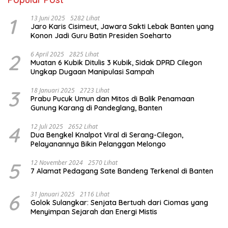
1
13 Juni 2025
5282 Lihat
Jaro Karis Cisimeut, Jawara Sakti Lebak Banten yang
Konon Jadi Guru Batin Presiden Soeharto
2
6 April 2025
2825 Lihat
Muatan 6 Kubik Ditulis 3 Kubik, Sidak DPRD Cilegon
Ungkap Dugaan Manipulasi Sampah
3
18 Januari 2025
2723 Lihat
Prabu Pucuk Umun dan Mitos di Balik Penamaan
Gunung Karang di Pandeglang, Banten
4
12 Juli 2025
2652 Lihat
Dua Bengkel Knalpot Viral di Serang-Cilegon,
Pelayanannya Bikin Pelanggan Melongo
5
12 November 2024
2570 Lihat
7 Alamat Pedagang Sate Bandeng Terkenal di Banten
6
31 Januari 2025
2116 Lihat
Golok Sulangkar: Senjata Bertuah dari Ciomas yang
Menyimpan Sejarah dan Energi Mistis