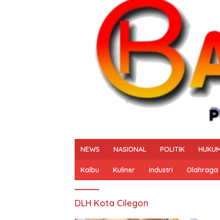
NEWS
NASIONAL
POLITIK
HUKUM
Kalbu
Kuliner
Industri
Olahraga
DLH Kota Cilegon