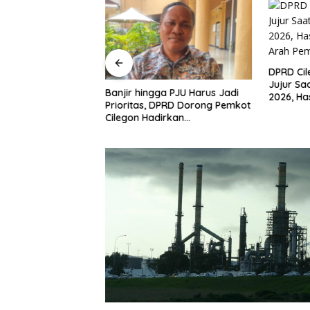
DPRD Ci
Jujur Sa
n Mulai Bahas
Banjir hingga PJU Harus Jadi
2026, Ha
gjawaban APBD
Prioritas, DPRD Dorong Pemkot
Arah Pe
ran Keuangan
Cilegon Hadirkan
h Opini WTP
Pembangunan yang Tepat
Sasaran