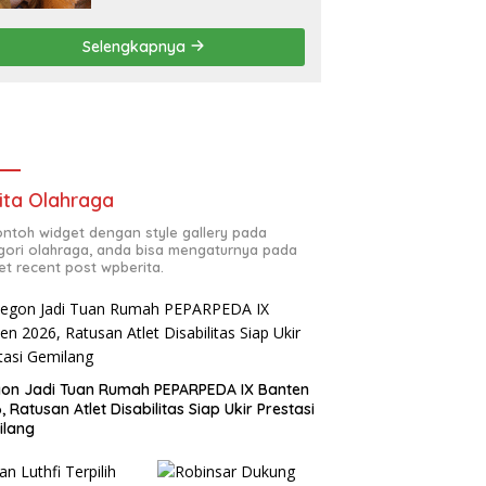
Tertibkan Bangunan Liar di
Ciwandan
Selengkapnya
ita Olahraga
contoh widget dengan style gallery pada
gori olahraga, anda bisa mengaturnya pada
et recent post wpberita.
gon Jadi Tuan Rumah PEPARPEDA IX Banten
, Ratusan Atlet Disabilitas Siap Ukir Prestasi
ilang