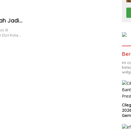
ah Jadi
us di
an DLH Kota…
Ber
Ini 
kate
widg
Cile
2026
Gem