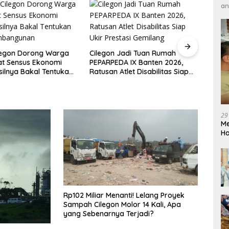
an
legon Dorong Warga
Cilegon Jadi Tuan Rumah
DPRD 
at Sensus Ekonomi
PEPARPEDA IX Banten 2026,
Pene
silnya Bakal Tentukan
Ratusan Atlet Disabilitas Siap
Hibu
mbangunan
Ukir Prestasi Gemilang
Soro
29
Me
H
Rp102 Miliar Menanti! Lelang Proyek
Sampah Cilegon Molor 14 Kali, Apa
yang Sebenarnya Terjadi?