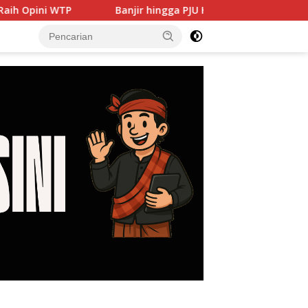
Banjir hingga PJU Harus Jadi Prioritas, DPRD Dorong Pe