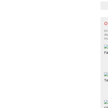
O
In
de
mu