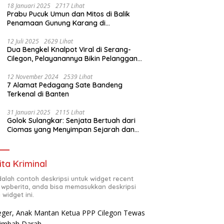
18 Januari 2025
2717 Lihat
Prabu Pucuk Umun dan Mitos di Balik
Penamaan Gunung Karang di
Pandeglang, Banten
12 Juli 2025
2629 Lihat
Dua Bengkel Knalpot Viral di Serang-
Cilegon, Pelayanannya Bikin Pelanggan
Melongo
12 November 2024
2539 Lihat
7 Alamat Pedagang Sate Bandeng
Terkenal di Banten
31 Januari 2025
2115 Lihat
Golok Sulangkar: Senjata Bertuah dari
Ciomas yang Menyimpan Sejarah dan
Energi Mistis
ita Kriminal
adalah contoh deskripsi untuk widget recent
 wpberita, anda bisa memasukkan deskripsi
 widget ini.