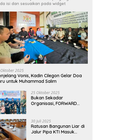
da isi dan sesuaikan pada widget
Irfan Luthfi Terpilih Aklamasi
Pimpin FAJI Kota Cilegon pada
dan HMI Bersinergi Kawal
R
Muscab I 2026
gakan Perda, Tempat
C
ran Bermasalah Jadi
L
tan
 Oktober 2025
njelang Vonis, Kadin Cilegon Gelar Doa
aru untuk Muhammad Salim
25 Oktober 2025
Bukan Sekadar
Organisasi, FORWARD
Cilegon Jadi Gerakan
Moral Jurnalisme
Berbudaya
30 Juli 2025
Ratusan Bangunan Liar di
Jalur Pipa KTI Masuk
Radar, Tim Gabungan Siap