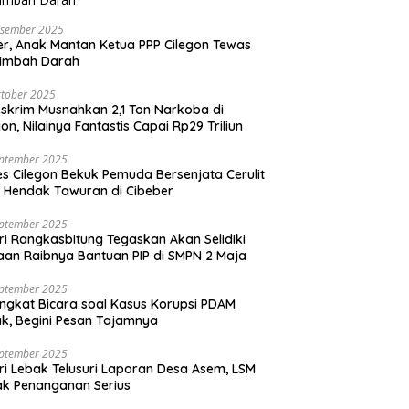
esember 2025
r, Anak Mantan Ketua PPP Cilegon Tewas
simbah Darah
tober 2025
skrim Musnahkan 2,1 Ton Narkoba di
gon, Nilainya Fantastis Capai Rp29 Triliun
eptember 2025
es Cilegon Bekuk Pemuda Bersenjata Cerulit
 Hendak Tawuran di Cibeber
eptember 2025
ri Rangkasbitung Tegaskan Akan Selidiki
an Raibnya Bantuan PIP di SMPN 2 Maja
eptember 2025
ngkat Bicara soal Kasus Korupsi PDAM
k, Begini Pesan Tajamnya
eptember 2025
ri Lebak Telusuri Laporan Desa Asem, LSM
k Penanganan Serius