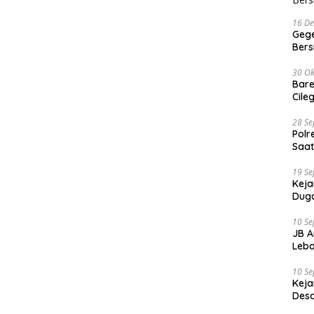
16 D
Gege
Ber
30 Ok
Bare
Cile
28 S
Polr
Saat
19 S
Keja
Duga
10 S
JB A
Leba
10 S
Keja
Desa