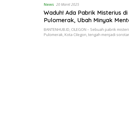
News
20 Maret 2025
Waduh! Ada Pabrik Misterius di
Pulomerak, Ubah Minyak Ment
BBM Ilegal
BANTENHUB.ID, CILEGON – Sebuah pabrik misteri
Pulomerak, Kota Cilegon, tengah menjadi sorot