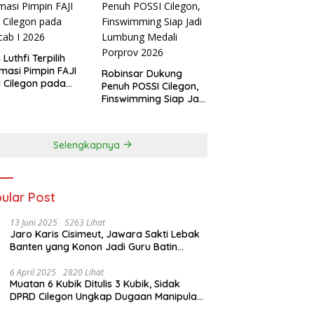
 Luthfi Terpilih
masi Pimpin FAJI
Robinsar Dukung
 Cilegon pada
Penuh POSSI Cilegon,
ab I 2026
Finswimming Siap Jadi
Lumbung Medali
Porprov 2026
Selengkapnya
ular Post
13 Juni 2025
5263 Lihat
Jaro Karis Cisimeut, Jawara Sakti Lebak
Banten yang Konon Jadi Guru Batin
Presiden Soeharto
6 April 2025
2820 Lihat
Muatan 6 Kubik Ditulis 3 Kubik, Sidak
DPRD Cilegon Ungkap Dugaan Manipulasi
Sampah