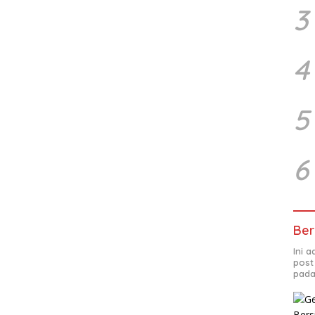
3
4
5
6
Ber
Ini 
post
pada