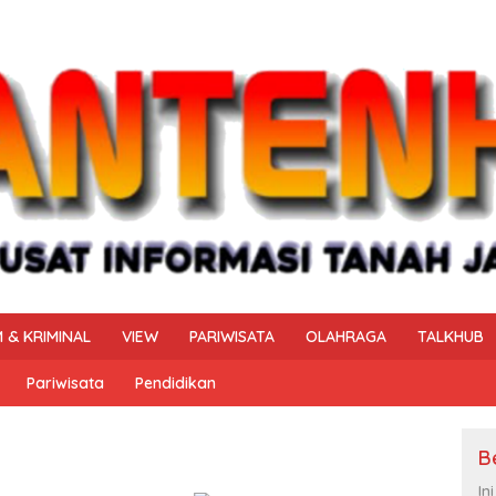
 & KRIMINAL
VIEW
PARIWISATA
OLAHRAGA
TALKHUB
Pariwisata
Pendidikan
B
In