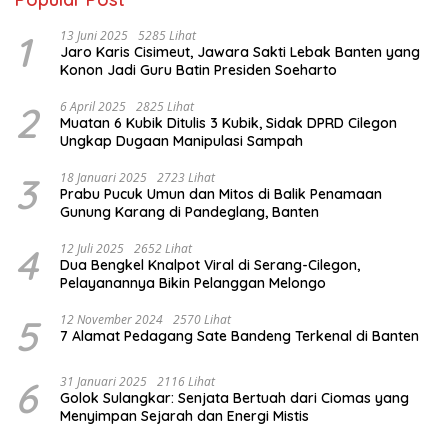
1
13 Juni 2025
5285 Lihat
Jaro Karis Cisimeut, Jawara Sakti Lebak Banten yang
Konon Jadi Guru Batin Presiden Soeharto
2
6 April 2025
2825 Lihat
Muatan 6 Kubik Ditulis 3 Kubik, Sidak DPRD Cilegon
Ungkap Dugaan Manipulasi Sampah
3
18 Januari 2025
2723 Lihat
Prabu Pucuk Umun dan Mitos di Balik Penamaan
Gunung Karang di Pandeglang, Banten
4
12 Juli 2025
2652 Lihat
Dua Bengkel Knalpot Viral di Serang-Cilegon,
Pelayanannya Bikin Pelanggan Melongo
5
12 November 2024
2570 Lihat
7 Alamat Pedagang Sate Bandeng Terkenal di Banten
6
31 Januari 2025
2116 Lihat
Golok Sulangkar: Senjata Bertuah dari Ciomas yang
Menyimpan Sejarah dan Energi Mistis