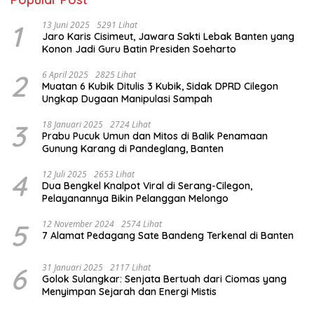
1
13 Juni 2025
5291 Lihat
Jaro Karis Cisimeut, Jawara Sakti Lebak Banten yang
Konon Jadi Guru Batin Presiden Soeharto
2
6 April 2025
2825 Lihat
Muatan 6 Kubik Ditulis 3 Kubik, Sidak DPRD Cilegon
Ungkap Dugaan Manipulasi Sampah
3
18 Januari 2025
2724 Lihat
Prabu Pucuk Umun dan Mitos di Balik Penamaan
Gunung Karang di Pandeglang, Banten
4
12 Juli 2025
2653 Lihat
Dua Bengkel Knalpot Viral di Serang-Cilegon,
Pelayanannya Bikin Pelanggan Melongo
5
12 November 2024
2574 Lihat
7 Alamat Pedagang Sate Bandeng Terkenal di Banten
6
31 Januari 2025
2117 Lihat
Golok Sulangkar: Senjata Bertuah dari Ciomas yang
Menyimpan Sejarah dan Energi Mistis