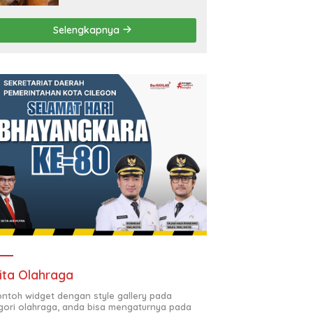
Tertibkan Bangunan Liar di
Ciwandan
Selengkapnya
ita Olahraga
contoh widget dengan style gallery pada
gori olahraga, anda bisa mengaturnya pada