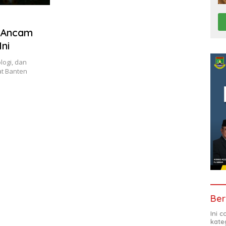
 Ancam
ni
logi, dan
at Banten
Ber
Ini 
kate