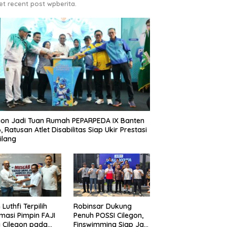
et recent post wpberita.
gon Jadi Tuan Rumah PEPARPEDA IX Banten
, Ratusan Atlet Disabilitas Siap Ukir Prestasi
ilang
 Luthfi Terpilih
Robinsar Dukung
masi Pimpin FAJI
Penuh POSSI Cilegon,
 Cilegon pada
Finswimming Siap Jadi