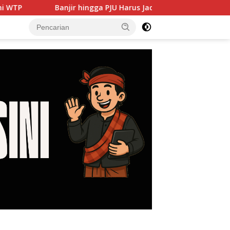
r hingga PJU Harus Jadi Prioritas, DPRD Dorong Pemkot Cilego