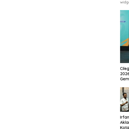
widg
Cile
2026
Gem
Irfan
Akla
Kota