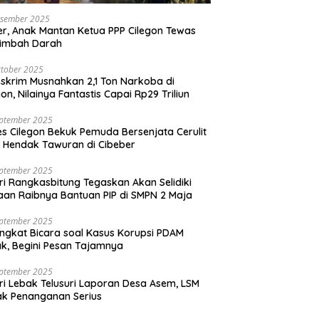
esember 2025
r, Anak Mantan Ketua PPP Cilegon Tewas
simbah Darah
tober 2025
skrim Musnahkan 2,1 Ton Narkoba di
gon, Nilainya Fantastis Capai Rp29 Triliun
eptember 2025
es Cilegon Bekuk Pemuda Bersenjata Cerulit
 Hendak Tawuran di Cibeber
eptember 2025
ri Rangkasbitung Tegaskan Akan Selidiki
an Raibnya Bantuan PIP di SMPN 2 Maja
eptember 2025
ngkat Bicara soal Kasus Korupsi PDAM
k, Begini Pesan Tajamnya
eptember 2025
ri Lebak Telusuri Laporan Desa Asem, LSM
k Penanganan Serius