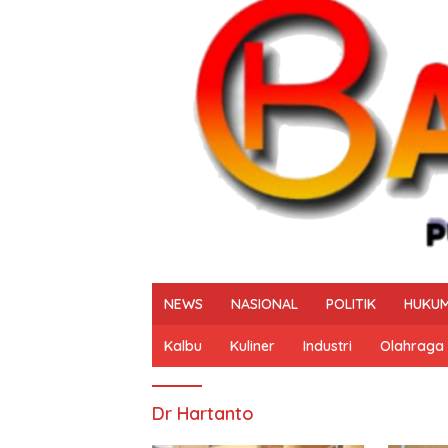
NEWS
NASIONAL
POLITIK
HUKUM
Kalbu
Kuliner
Industri
Olahraga
Dr Hartanto