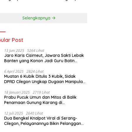
ab I 2026
Lumbung Medali
Porprov 2026
Selengkapnya
ular Post
13 Juni 2025
5264 Lihat
Jaro Karis Cisimeut, Jawara Sakti Lebak
Banten yang Konon Jadi Guru Batin
Presiden Soeharto
6 April 2025
2824 Lihat
Muatan 6 Kubik Ditulis 3 Kubik, Sidak
DPRD Cilegon Ungkap Dugaan Manipulasi
Sampah
18 Januari 2025
2719 Lihat
Prabu Pucuk Umun dan Mitos di Balik
Penamaan Gunung Karang di
Pandeglang, Banten
12 Juli 2025
2640 Lihat
Dua Bengkel Knalpot Viral di Serang-
Cilegon, Pelayanannya Bikin Pelanggan
Melongo