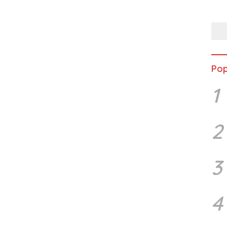
Musc
Pop
1
2
3
4