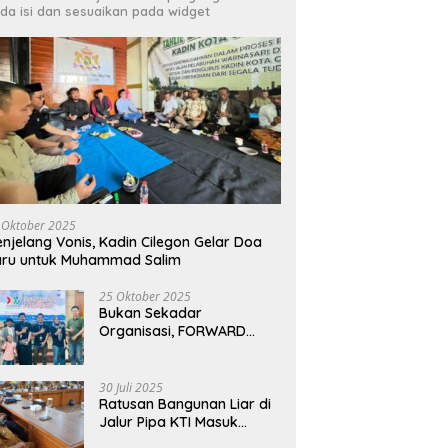
da isi dan sesuaikan pada widget
dan HMI Bersinergi Kawal
Irfan Luthfi Terpilih Aklamasi
R
gakan Perda, Tempat
Pimpin FAJI Kota Cilegon pada
C
ran Bermasalah Jadi
Muscab I 2026
L
tan
 Oktober 2025
njelang Vonis, Kadin Cilegon Gelar Doa
aru untuk Muhammad Salim
25 Oktober 2025
Bukan Sekadar
Organisasi, FORWARD
Cilegon Jadi Gerakan
Moral Jurnalisme
Berbudaya
30 Juli 2025
Ratusan Bangunan Liar di
Jalur Pipa KTI Masuk
Radar, Tim Gabungan Siap