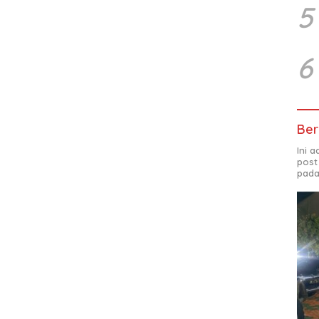
5
6
Ber
Ini 
post
pada