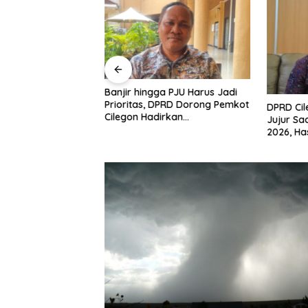
n Mulai Bahas
gjawaban APBD
Banjir hingga PJU Harus Jadi
ran Keuangan
Prioritas, DPRD Dorong Pemkot
DPRD Ci
h Opini WTP
Cilegon Hadirkan
Jujur Sa
Pembangunan yang Tepat
2026, Ha
Sasaran
Arah Pe