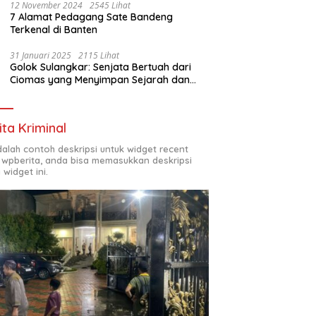
12 November 2024
2545 Lihat
7 Alamat Pedagang Sate Bandeng
Terkenal di Banten
31 Januari 2025
2115 Lihat
Golok Sulangkar: Senjata Bertuah dari
Ciomas yang Menyimpan Sejarah dan
Energi Mistis
ita Kriminal
adalah contoh deskripsi untuk widget recent
 wpberita, anda bisa memasukkan deskripsi
 widget ini.