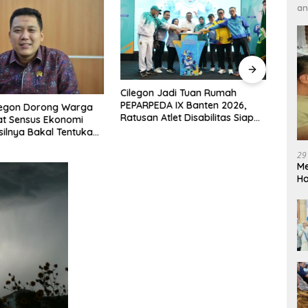
an
DPRD 
Cilegon Jadi Tuan Rumah
Pene
PEPARPEDA IX Banten 2026,
legon Dorong Warga
Hibu
Ratusan Atlet Disabilitas Siap
at Sensus Ekonomi
Soro
Ukir Prestasi Gemilang
silnya Bakal Tentukan
mbangunan
29
Me
H