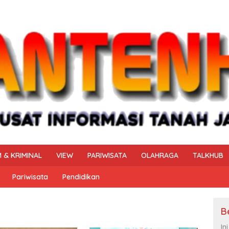
 & KRIMINAL
VIEW
PARIWISATA
OLAHRAGA
TALKHUB
Pariwisata
Pendidikan
B
In