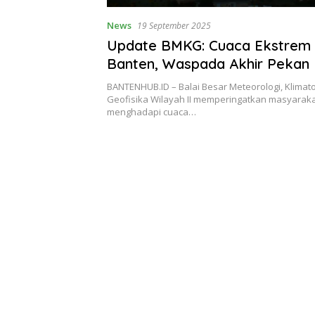
News
19 September 2025
Update BMKG: Cuaca Ekstrem
Banten, Waspada Akhir Pekan I
BANTENHUB.ID – Balai Besar Meteorologi, Klimato
Geofisika Wilayah II memperingatkan masyarak
menghadapi cuaca…