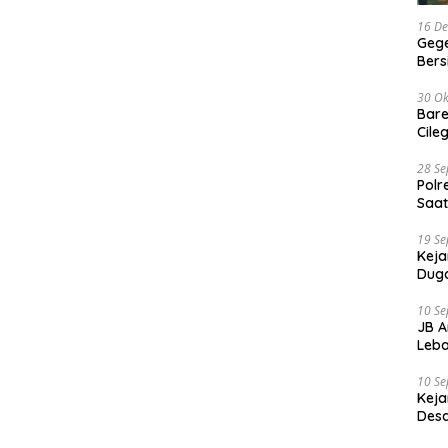
16 D
Gege
Ber
30 Ok
Bare
Cile
28 S
Polr
Saat
19 S
Keja
Duga
10 S
JB A
Leba
10 S
Keja
Desa