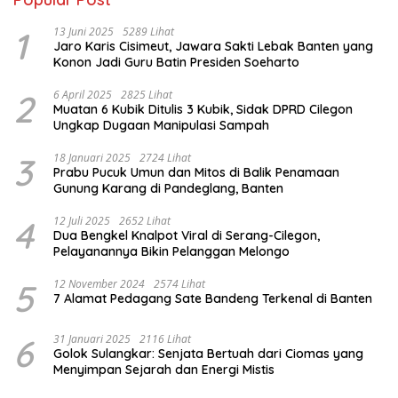
1
13 Juni 2025
5289 Lihat
Jaro Karis Cisimeut, Jawara Sakti Lebak Banten yang
Konon Jadi Guru Batin Presiden Soeharto
2
6 April 2025
2825 Lihat
Muatan 6 Kubik Ditulis 3 Kubik, Sidak DPRD Cilegon
Ungkap Dugaan Manipulasi Sampah
3
18 Januari 2025
2724 Lihat
Prabu Pucuk Umun dan Mitos di Balik Penamaan
Gunung Karang di Pandeglang, Banten
4
12 Juli 2025
2652 Lihat
Dua Bengkel Knalpot Viral di Serang-Cilegon,
Pelayanannya Bikin Pelanggan Melongo
5
12 November 2024
2574 Lihat
7 Alamat Pedagang Sate Bandeng Terkenal di Banten
6
31 Januari 2025
2116 Lihat
Golok Sulangkar: Senjata Bertuah dari Ciomas yang
Menyimpan Sejarah dan Energi Mistis