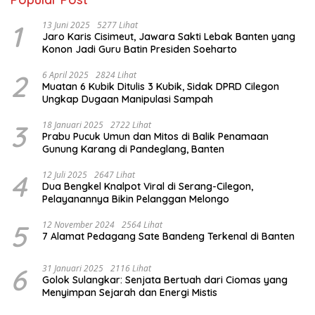
1
13 Juni 2025
5277 Lihat
Jaro Karis Cisimeut, Jawara Sakti Lebak Banten yang
Konon Jadi Guru Batin Presiden Soeharto
2
6 April 2025
2824 Lihat
Muatan 6 Kubik Ditulis 3 Kubik, Sidak DPRD Cilegon
Ungkap Dugaan Manipulasi Sampah
3
18 Januari 2025
2722 Lihat
Prabu Pucuk Umun dan Mitos di Balik Penamaan
Gunung Karang di Pandeglang, Banten
4
12 Juli 2025
2647 Lihat
Dua Bengkel Knalpot Viral di Serang-Cilegon,
Pelayanannya Bikin Pelanggan Melongo
5
12 November 2024
2564 Lihat
7 Alamat Pedagang Sate Bandeng Terkenal di Banten
6
31 Januari 2025
2116 Lihat
Golok Sulangkar: Senjata Bertuah dari Ciomas yang
Menyimpan Sejarah dan Energi Mistis