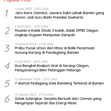
1
13 Juni 2025
5287 Lihat
Jaro Karis Cisimeut, Jawara Sakti Lebak Banten yang
Konon Jadi Guru Batin Presiden Soeharto
2
6 April 2025
2825 Lihat
Muatan 6 Kubik Ditulis 3 Kubik, Sidak DPRD Cilegon
Ungkap Dugaan Manipulasi Sampah
3
18 Januari 2025
2724 Lihat
Prabu Pucuk Umun dan Mitos di Balik Penamaan
Gunung Karang di Pandeglang, Banten
4
12 Juli 2025
2652 Lihat
Dua Bengkel Knalpot Viral di Serang-Cilegon,
Pelayanannya Bikin Pelanggan Melongo
5
12 November 2024
2571 Lihat
7 Alamat Pedagang Sate Bandeng Terkenal di Banten
6
31 Januari 2025
2116 Lihat
Golok Sulangkar: Senjata Bertuah dari Ciomas yang
Menyimpan Sejarah dan Energi Mistis