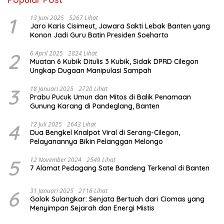
1
13 Juni 2025
5267 Lihat
Jaro Karis Cisimeut, Jawara Sakti Lebak Banten yang
Konon Jadi Guru Batin Presiden Soeharto
2
6 April 2025
2824 Lihat
Muatan 6 Kubik Ditulis 3 Kubik, Sidak DPRD Cilegon
Ungkap Dugaan Manipulasi Sampah
3
18 Januari 2025
2720 Lihat
Prabu Pucuk Umun dan Mitos di Balik Penamaan
Gunung Karang di Pandeglang, Banten
4
12 Juli 2025
2643 Lihat
Dua Bengkel Knalpot Viral di Serang-Cilegon,
Pelayanannya Bikin Pelanggan Melongo
5
12 November 2024
2549 Lihat
7 Alamat Pedagang Sate Bandeng Terkenal di Banten
6
31 Januari 2025
2116 Lihat
Golok Sulangkar: Senjata Bertuah dari Ciomas yang
Menyimpan Sejarah dan Energi Mistis