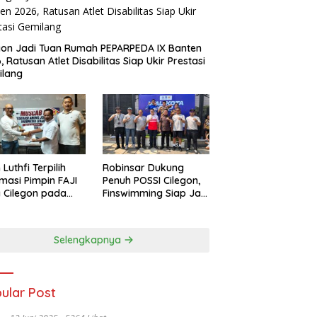
gon Jadi Tuan Rumah PEPARPEDA IX Banten
, Ratusan Atlet Disabilitas Siap Ukir Prestasi
ilang
 Luthfi Terpilih
Robinsar Dukung
masi Pimpin FAJI
Penuh POSSI Cilegon,
 Cilegon pada
Finswimming Siap Jadi
ab I 2026
Lumbung Medali
Porprov 2026
Selengkapnya
ular Post