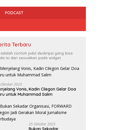
PODCAST
erita Terbaru
i adalah contoh judul deskripsi yang bisa
da isi dan sesuaikan pada widget
 Oktober 2025
njelang Vonis, Kadin Cilegon Gelar Doa
dan HMI Bersinergi Kawal
Irfan Luthfi Terpilih Aklamasi
R
aru untuk Muhammad Salim
gakan Perda, Tempat
Pimpin FAJI Kota Cilegon pada
C
ran Bermasalah Jadi
Muscab I 2026
L
tan
25 Oktober 2025
Bukan Sekadar