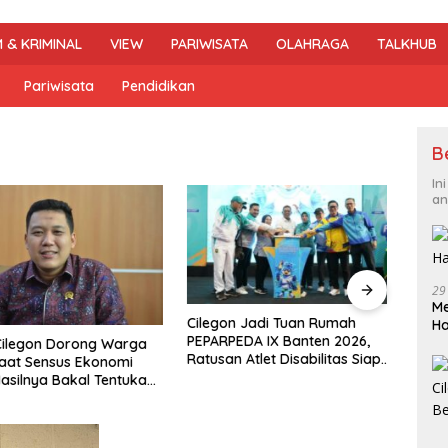
 & KRIMINAL
VIEW
PARIWISATA
OLAHRAGA
TALKHUB
Pariwisata
Pendidikan
B
In
an
29
Me
Cilegon Jadi Tuan Rumah
DPRD 
H
PEPARPEDA IX Banten 2026,
Pene
legon Dorong Warga
Ratusan Atlet Disabilitas Siap
Hibu
at Sensus Ekonomi
Ukir Prestasi Gemilang
Soro
silnya Bakal Tentukan
mbangunan