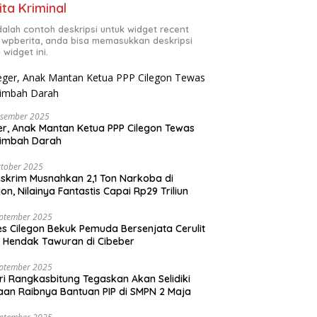
ita Kriminal
adalah contoh deskripsi untuk widget recent
 wpberita, anda bisa memasukkan deskripsi
 widget ini.
esember 2025
r, Anak Mantan Ketua PPP Cilegon Tewas
simbah Darah
tober 2025
skrim Musnahkan 2,1 Ton Narkoba di
gon, Nilainya Fantastis Capai Rp29 Triliun
eptember 2025
es Cilegon Bekuk Pemuda Bersenjata Cerulit
 Hendak Tawuran di Cibeber
eptember 2025
ri Rangkasbitung Tegaskan Akan Selidiki
an Raibnya Bantuan PIP di SMPN 2 Maja