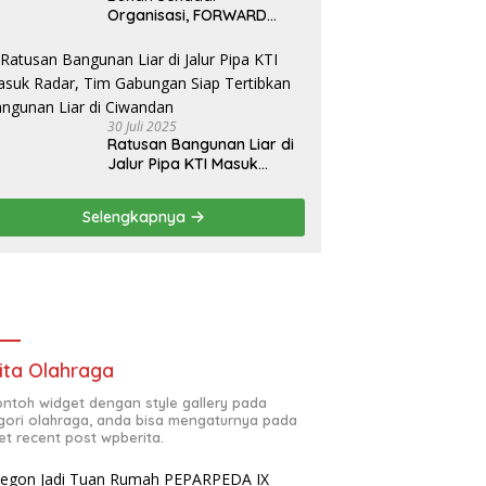
Organisasi, FORWARD
Cilegon Jadi Gerakan
Moral Jurnalisme
Berbudaya
30 Juli 2025
Ratusan Bangunan Liar di
Jalur Pipa KTI Masuk
Radar, Tim Gabungan Siap
Tertibkan Bangunan Liar di
Selengkapnya
Ciwandan
ita Olahraga
contoh widget dengan style gallery pada
gori olahraga, anda bisa mengaturnya pada
et recent post wpberita.