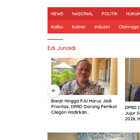
NEWS
NASIONAL
POLITIK
HUKUM
Kalbu
Kuliner
Industri
Olahraga
Edi Junaidi
n Mulai Bahas
Banjir hingga PJU Harus Jadi
gjawaban APBD
Prioritas, DPRD Dorong Pemkot
DPRD Ci
ran Keuangan
Cilegon Hadirkan
Jujur Sa
h Opini WTP
Pembangunan yang Tepat
2026, Ha
Sasaran
Arah Pe