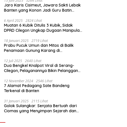
13 Juni 2025
5264 Lihat
Jaro Karis Cisimeut, Jawara Sakti Lebak
Banten yang Konon Jadi Guru Batin
Presiden Soeharto
6 April 2025
2824 Lihat
Muatan 6 Kubik Ditulis 3 Kubik, Sidak
DPRD Cilegon Ungkap Dugaan Manipulasi
Sampah
18 Januari 2025
2719 Lihat
Prabu Pucuk Umun dan Mitos di Balik
Penamaan Gunung Karang di
Pandeglang, Banten
12 Juli 2025
2640 Lihat
Dua Bengkel Knalpot Viral di Serang-
Cilegon, Pelayanannya Bikin Pelanggan
Melongo
12 November 2024
2546 Lihat
7 Alamat Pedagang Sate Bandeng
Terkenal di Banten
31 Januari 2025
2115 Lihat
Golok Sulangkar: Senjata Bertuah dari
Ciomas yang Menyimpan Sejarah dan
Energi Mistis