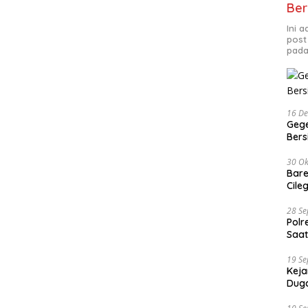
Ber
Ini 
post
pada
16 D
Gege
Ber
30 Ok
Bare
Cile
28 S
Polr
Saat
19 S
Keja
Duga