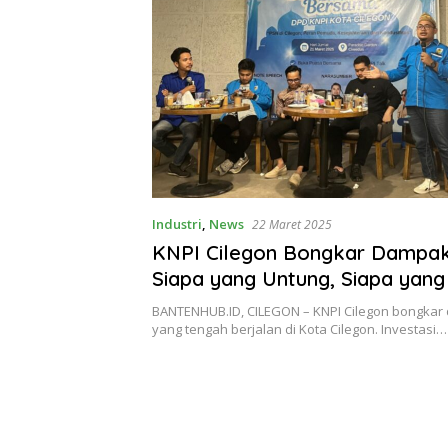
Industri
,
News
22 Maret 2025
KNPI Cilegon Bongkar Dampak
Siapa yang Untung, Siapa yang
BANTENHUB.ID, CILEGON – KNPI Cilegon bongka
yang tengah berjalan di Kota Cilegon. Investasi…