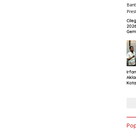
Cile
2026
Gem
Irfan
Akla
Kota
Musc
Pop