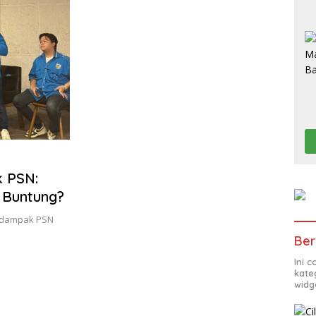
 PSN:
 Buntung?
r dampak PSN
Ber
Ini 
kate
widg