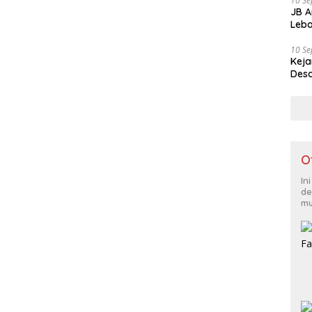
10 S
JB A
Leba
10 S
Keja
Desa
O
In
de
mu