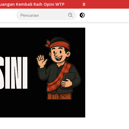
Raih Opini WTP
Banjir hingga PJU Harus Jadi Priorit