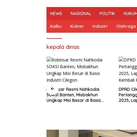
NEWS
NASIONAL
POLITIK
HUKUM
Kalbu
Kuliner
Industri
Olahraga
kepala dinas
Robinsar Resmi Nahkodai
DPRD Cil
SOKSI Banten, Misbakhun
Pertang
odai Golkar
Ungkap Misi Besar di Basis
2025, L
dika Hazrumy
Industri Cilegon
Kembali 
alisasi hingga
t