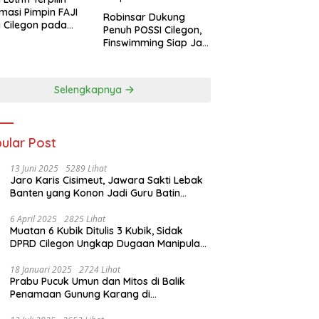
masi Pimpin FAJI
Robinsar Dukung
 Cilegon pada
Penuh POSSI Cilegon,
ab I 2026
Finswimming Siap Jadi
Lumbung Medali
Porprov 2026
Selengkapnya
ular Post
13 Juni 2025
5289 Lihat
Jaro Karis Cisimeut, Jawara Sakti Lebak
Banten yang Konon Jadi Guru Batin
Presiden Soeharto
6 April 2025
2825 Lihat
Muatan 6 Kubik Ditulis 3 Kubik, Sidak
DPRD Cilegon Ungkap Dugaan Manipulasi
Sampah
18 Januari 2025
2724 Lihat
Prabu Pucuk Umun dan Mitos di Balik
Penamaan Gunung Karang di
Pandeglang, Banten