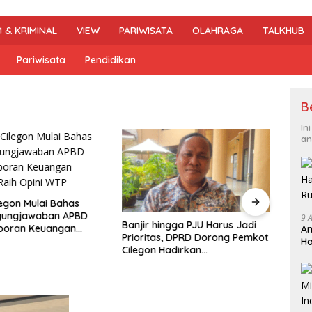
 & KRIMINAL
VIEW
PARIWISATA
OLAHRAGA
TALKHUB
Pariwisata
Pendidikan
B
In
an
egon Mulai Bahas
gungjawaban APBD
9 
Banjir hingga PJU Harus Jadi
aporan Keuangan
Am
Prioritas, DPRD Dorong Pemkot
DPRD
Raih Opini WTP
Ha
Cilegon Hadirkan
Jujur
R
Pembangunan yang Tepat
2026,
Sasaran
Arah