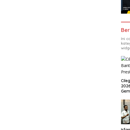
Ber
Ini 
kate
widg
Cile
2026
Gem
Irfan