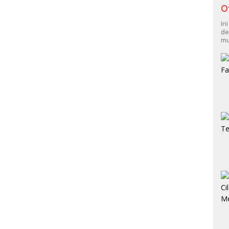
O
In
de
mu