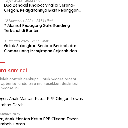
12 Juli 2025
2652 Lihat
Dua Bengkel Knalpot Viral di Serang-
Cilegon, Pelayanannya Bikin Pelanggan
Melongo
12 November 2024
2574 Lihat
7 Alamat Pedagang Sate Bandeng
Terkenal di Banten
31 Januari 2025
2116 Lihat
Golok Sulangkar: Senjata Bertuah dari
Ciomas yang Menyimpan Sejarah dan
Energi Mistis
ita Kriminal
adalah contoh deskripsi untuk widget recent
 wpberita, anda bisa memasukkan deskripsi
 widget ini.
esember 2025
r, Anak Mantan Ketua PPP Cilegon Tewas
simbah Darah