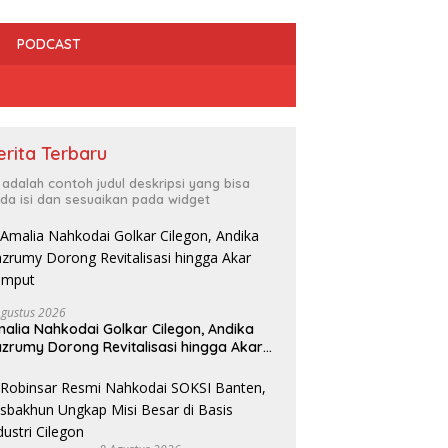
PODCAST
erita Terbaru
i adalah contoh judul deskripsi yang bisa
da isi dan sesuaikan pada widget
Agustus 2026
Cilegon Jadi Tuan Rumah
D
alia Nahkodai Golkar Cilegon, Andika
PEPARPEDA IX Banten 2026,
P
 Cilegon Dorong Warga
zrumy Dorong Revitalisasi hingga Akar
Ratusan Atlet Disabilitas Siap
H
 Saat Sensus Ekonomi
umput
Ukir Prestasi Gemilang
S
 Hasilnya Bakal Tentukan
 Pembangunan