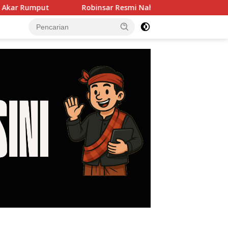
Robinsar Resmi Nahkodai SOKSI Banten, Misbakhun Ungkap