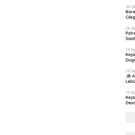
30 Ok
Bare
Cile
28 S
Polr
Saat
19 S
Keja
Duga
10 S
JB A
Leba
10 S
Keja
Desa