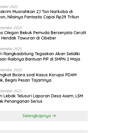
tober 2025
skrim Musnahkan 2,1 Ton Narkoba di
gon, Nilainya Fantastis Capai Rp29 Triliun
eptember 2025
es Cilegon Bekuk Pemuda Bersenjata Cerulit
 Hendak Tawuran di Cibeber
eptember 2025
ri Rangkasbitung Tegaskan Akan Selidiki
an Raibnya Bantuan PIP di SMPN 2 Maja
eptember 2025
ngkat Bicara soal Kasus Korupsi PDAM
k, Begini Pesan Tajamnya
eptember 2025
ri Lebak Telusuri Laporan Desa Asem, LSM
k Penanganan Serius
Selengkapnya