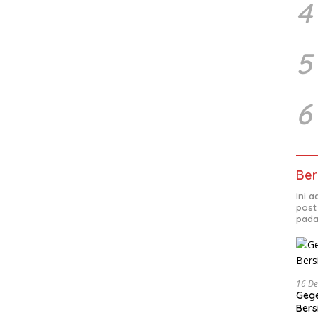
4
5
6
Ber
Ini 
post
pada
16 D
Gege
Ber