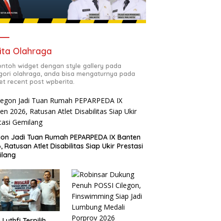
ita Olahraga
contoh widget dengan style gallery pada
gori olahraga, anda bisa mengaturnya pada
et recent post wpberita.
gon Jadi Tuan Rumah PEPARPEDA IX Banten
, Ratusan Atlet Disabilitas Siap Ukir Prestasi
ilang
 Luthfi Terpilih