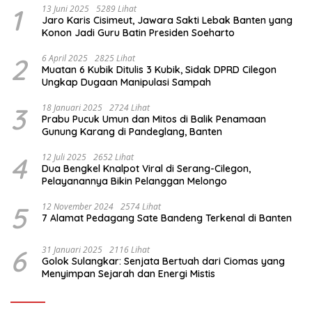
1
13 Juni 2025
5289 Lihat
Jaro Karis Cisimeut, Jawara Sakti Lebak Banten yang
Konon Jadi Guru Batin Presiden Soeharto
2
6 April 2025
2825 Lihat
Muatan 6 Kubik Ditulis 3 Kubik, Sidak DPRD Cilegon
Ungkap Dugaan Manipulasi Sampah
3
18 Januari 2025
2724 Lihat
Prabu Pucuk Umun dan Mitos di Balik Penamaan
Gunung Karang di Pandeglang, Banten
4
12 Juli 2025
2652 Lihat
Dua Bengkel Knalpot Viral di Serang-Cilegon,
Pelayanannya Bikin Pelanggan Melongo
5
12 November 2024
2574 Lihat
7 Alamat Pedagang Sate Bandeng Terkenal di Banten
6
31 Januari 2025
2116 Lihat
Golok Sulangkar: Senjata Bertuah dari Ciomas yang
Menyimpan Sejarah dan Energi Mistis