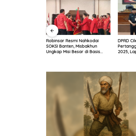
Robinsar Resmi Nahkodai
DPRD Cil
odai Golkar
SOKSI Banten, Misbakhun
Pertang
dika Hazrumy
Ungkap Misi Besar di Basis
2025, L
alisasi hingga
Industri Cilegon
Kembali 
t