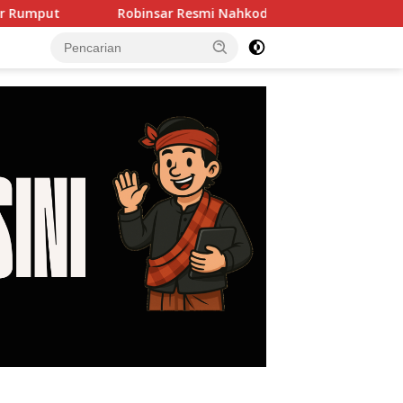
Robinsar Resmi Nahkodai SOKSI Banten, Misbakhun Ungkap Misi