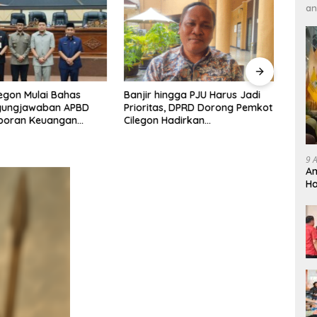
an
egon Mulai Bahas
Banjir hingga PJU Harus Jadi
gungjawaban APBD
Prioritas, DPRD Dorong Pemkot
DPRD
aporan Keuangan
Cilegon Hadirkan
Jujur
Raih Opini WTP
Pembangunan yang Tepat
2026,
Sasaran
Arah
9 
Am
Ha
R