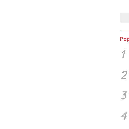
Musc
Pop
1
2
3
4