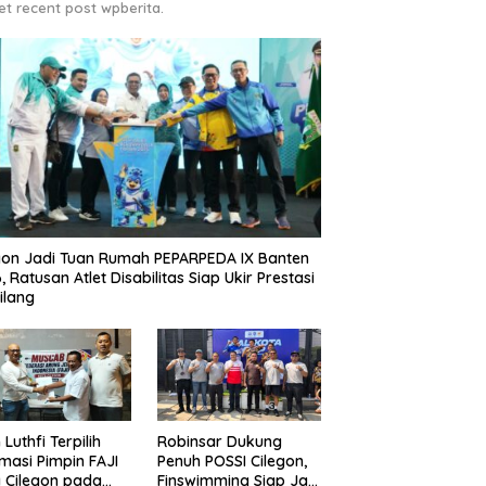
et recent post wpberita.
gon Jadi Tuan Rumah PEPARPEDA IX Banten
, Ratusan Atlet Disabilitas Siap Ukir Prestasi
ilang
 Luthfi Terpilih
Robinsar Dukung
masi Pimpin FAJI
Penuh POSSI Cilegon,
 Cilegon pada
Finswimming Siap Jadi