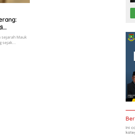
erang:
di
 sejarah Mauk
g sejak…
Ber
Ini 
kate