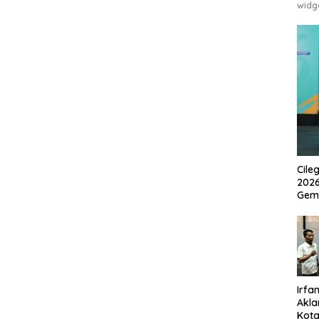
widg
Cile
2026
Gem
Irfan
Akla
Kota