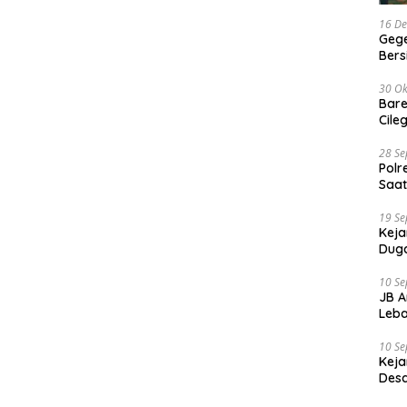
16 D
Gege
Ber
30 Ok
Bare
Cile
28 S
Polr
Saat
19 S
Keja
Duga
10 S
JB A
Leba
10 S
Keja
Desa