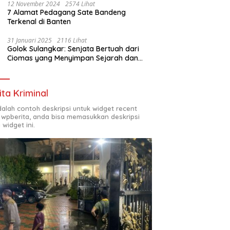
12 November 2024
2574 Lihat
7 Alamat Pedagang Sate Bandeng
Terkenal di Banten
31 Januari 2025
2116 Lihat
Golok Sulangkar: Senjata Bertuah dari
Ciomas yang Menyimpan Sejarah dan
Energi Mistis
ita Kriminal
adalah contoh deskripsi untuk widget recent
 wpberita, anda bisa memasukkan deskripsi
 widget ini.