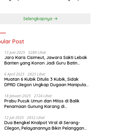
ab I 2026
Lumbung Medali
Porprov 2026
Selengkapnya
ular Post
13 Juni 2025
5289 Lihat
Jaro Karis Cisimeut, Jawara Sakti Lebak
Banten yang Konon Jadi Guru Batin
Presiden Soeharto
6 April 2025
2825 Lihat
Muatan 6 Kubik Ditulis 3 Kubik, Sidak
DPRD Cilegon Ungkap Dugaan Manipulasi
Sampah
18 Januari 2025
2724 Lihat
Prabu Pucuk Umun dan Mitos di Balik
Penamaan Gunung Karang di
Pandeglang, Banten
12 Juli 2025
2652 Lihat
Dua Bengkel Knalpot Viral di Serang-
Cilegon, Pelayanannya Bikin Pelanggan
Melongo