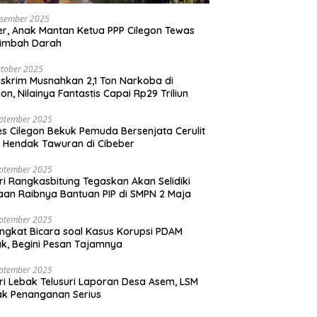
esember 2025
r, Anak Mantan Ketua PPP Cilegon Tewas
simbah Darah
tober 2025
skrim Musnahkan 2,1 Ton Narkoba di
gon, Nilainya Fantastis Capai Rp29 Triliun
eptember 2025
es Cilegon Bekuk Pemuda Bersenjata Cerulit
 Hendak Tawuran di Cibeber
eptember 2025
ri Rangkasbitung Tegaskan Akan Selidiki
an Raibnya Bantuan PIP di SMPN 2 Maja
eptember 2025
ngkat Bicara soal Kasus Korupsi PDAM
k, Begini Pesan Tajamnya
eptember 2025
ri Lebak Telusuri Laporan Desa Asem, LSM
k Penanganan Serius