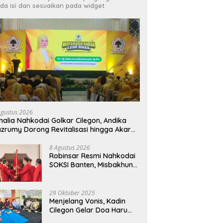
da isi dan sesuaikan pada widget
D
Cilegon Jadi Tuan Rumah
P
PEPARPEDA IX Banten 2026,
 Cilegon Dorong Warga
H
Ratusan Atlet Disabilitas Siap
 Saat Sensus Ekonomi
S
Ukir Prestasi Gemilang
 Hasilnya Bakal Tentukan
 Pembangunan
Agustus 2026
alia Nahkodai Golkar Cilegon, Andika
zrumy Dorong Revitalisasi hingga Akar
umput
8 Agustus 2026
Robinsar Resmi Nahkodai
SOKSI Banten, Misbakhun
Ungkap Misi Besar di Basis
Industri Cilegon
29 Oktober 2025
Menjelang Vonis, Kadin
Cilegon Gelar Doa Haru
untuk Muhammad Salim