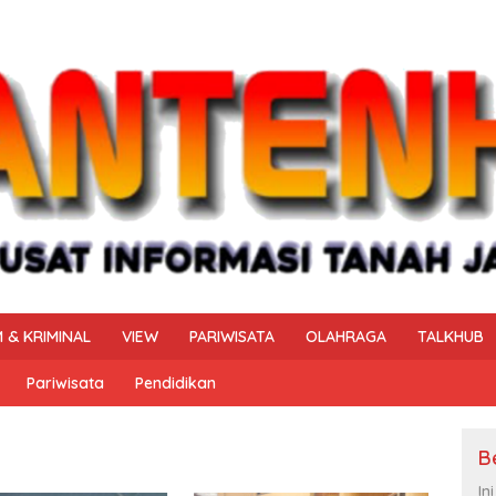
 & KRIMINAL
VIEW
PARIWISATA
OLAHRAGA
TALKHUB
Pariwisata
Pendidikan
B
In