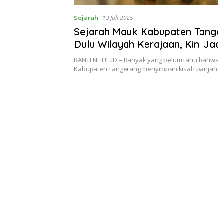
Sejarah
13 Juli 2025
Sejarah Mauk Kabupaten Tang
Dulu Wilayah Kerajaan, Kini Ja
Kecamatan Pesisir
BANTENHUB.ID – Banyak yang belum tahu bahwa
Kabupaten Tangerang menyimpan kisah panjan