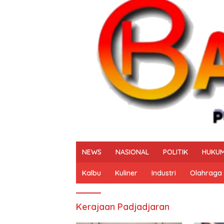
NEWS
NASIONAL
POLITIK
HUKUM
Kalbu
Kuliner
Industri
Olahraga
Kerajaan Padjadjaran