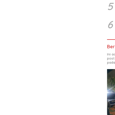
5
6
Ber
Ini 
post
pada