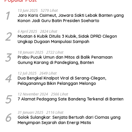
1
13 Juni 2025
5279 Lihat
Jaro Karis Cisimeut, Jawara Sakti Lebak Banten yang
Konon Jadi Guru Batin Presiden Soeharto
2
6 April 2025
2824 Lihat
Muatan 6 Kubik Ditulis 3 Kubik, Sidak DPRD Cilegon
Ungkap Dugaan Manipulasi Sampah
3
18 Januari 2025
2722 Lihat
Prabu Pucuk Umun dan Mitos di Balik Penamaan
Gunung Karang di Pandeglang, Banten
4
12 Juli 2025
2649 Lihat
Dua Bengkel Knalpot Viral di Serang-Cilegon,
Pelayanannya Bikin Pelanggan Melongo
5
12 November 2024
2566 Lihat
7 Alamat Pedagang Sate Bandeng Terkenal di Banten
6
31 Januari 2025
2116 Lihat
Golok Sulangkar: Senjata Bertuah dari Ciomas yang
Menyimpan Sejarah dan Energi Mistis