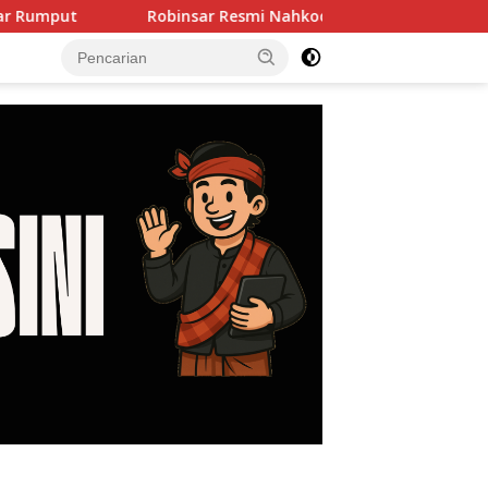
Robinsar Resmi Nahkodai SOKSI Banten, Misbakhun Ungkap Mi