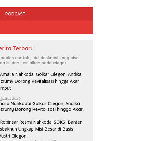
PODCAST
erita Terbaru
i adalah contoh judul deskripsi yang bisa
da isi dan sesuaikan pada widget
Cilegon Jadi Tuan Rumah
D
PEPARPEDA IX Banten 2026,
P
Agustus 2026
Ratusan Atlet Disabilitas Siap
H
alia Nahkodai Golkar Cilegon, Andika
 Cilegon Dorong Warga
Ukir Prestasi Gemilang
S
zrumy Dorong Revitalisasi hingga Akar
 Saat Sensus Ekonomi
umput
 Hasilnya Bakal Tentukan
 Pembangunan