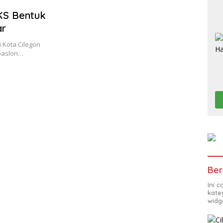
PKS Bentuk
ar
 Kota Cilegon
paslon…
Ber
Ini 
kate
widg