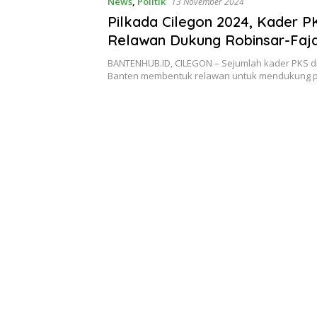
News
,
Politik
13 November 2024
Pilkada Cilegon 2024, Kader 
Relawan Dukung Robinsar-Faj
BANTENHUB.ID, CILEGON – Sejumlah kader PKS di
Banten membentuk relawan untuk mendukung 