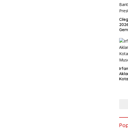
Cile
2026
Gem
Irfan
Akla
Kota
Musc
Pop