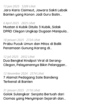
13 Juni 2025
5289 Lihat
Jaro Karis Cisimeut, Jawara Sakti Lebak
Banten yang Konon Jadi Guru Batin
Presiden Soeharto
6 April 2025
2825 Lihat
Muatan 6 Kubik Ditulis 3 Kubik, Sidak
DPRD Cilegon Ungkap Dugaan Manipulasi
Sampah
18 Januari 2025
2724 Lihat
Prabu Pucuk Umun dan Mitos di Balik
Penamaan Gunung Karang di
Pandeglang, Banten
12 Juli 2025
2652 Lihat
Dua Bengkel Knalpot Viral di Serang-
Cilegon, Pelayanannya Bikin Pelanggan
Melongo
12 November 2024
2574 Lihat
7 Alamat Pedagang Sate Bandeng
Terkenal di Banten
31 Januari 2025
2116 Lihat
Golok Sulangkar: Senjata Bertuah dari
Ciomas yang Menyimpan Sejarah dan
Energi Mistis