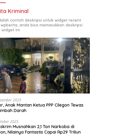
ita Kriminal
adalah contoh deskripsi untuk widget recent
 wpberita, anda bisa memasukkan deskripsi
 widget ini.
esember 2025
r, Anak Mantan Ketua PPP Cilegon Tewas
simbah Darah
tober 2025
skrim Musnahkan 2,1 Ton Narkoba di
gon, Nilainya Fantastis Capai Rp29 Triliun