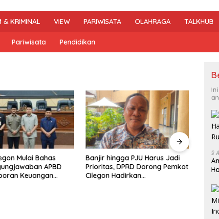
 & KRIMINAL
VIEW
PARIWISATA
OLAHRAGA
TALKHUB
Pariwisata
Pendidikan
B
In
an
9 
egon Mulai Bahas
Banjir hingga PJU Harus Jadi
Am
gungjawaban APBD
Prioritas, DPRD Dorong Pemkot
DPRD
Ha
aporan Keuangan
Cilegon Hadirkan
Jujur
R
Raih Opini WTP
Pembangunan yang Tepat
2026,
Sasaran
Arah