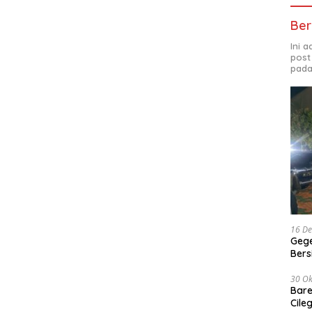
Ber
Ini 
post
pada
16 D
Gege
Ber
30 Ok
Bare
Cile