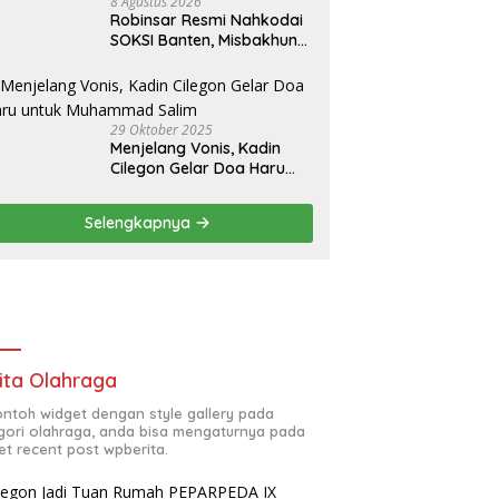
8 Agustus 2026
Robinsar Resmi Nahkodai
SOKSI Banten, Misbakhun
Ungkap Misi Besar di Basis
Industri Cilegon
29 Oktober 2025
Menjelang Vonis, Kadin
Cilegon Gelar Doa Haru
untuk Muhammad Salim
Selengkapnya
ita Olahraga
contoh widget dengan style gallery pada
gori olahraga, anda bisa mengaturnya pada
et recent post wpberita.