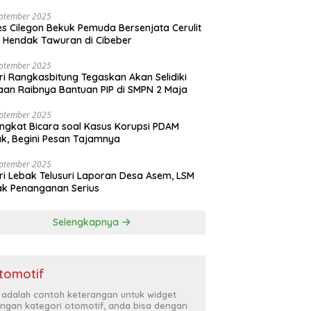
eptember 2025
es Cilegon Bekuk Pemuda Bersenjata Cerulit
 Hendak Tawuran di Cibeber
eptember 2025
ri Rangkasbitung Tegaskan Akan Selidiki
an Raibnya Bantuan PIP di SMPN 2 Maja
eptember 2025
ngkat Bicara soal Kasus Korupsi PDAM
k, Begini Pesan Tajamnya
eptember 2025
ri Lebak Telusuri Laporan Desa Asem, LSM
k Penanganan Serius
Selengkapnya
tomotif
i adalah contoh keterangan untuk widget
ngan kategori otomotif, anda bisa dengan