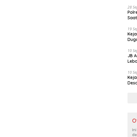
28 S
Polr
Saat
19 S
Keja
Duga
10 S
JB A
Leba
10 S
Keja
Desa
O
In
de