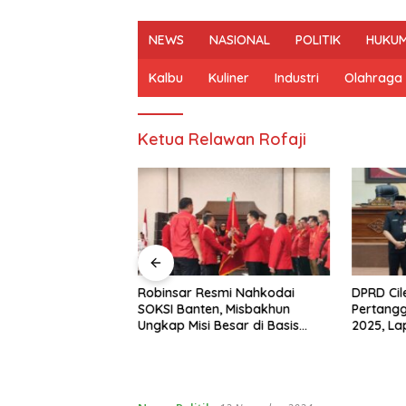
NEWS
NASIONAL
POLITIK
HUKUM
Kalbu
Kuliner
Industri
Olahraga
Ketua Relawan Rofaji
odai Golkar
Robinsar Resmi Nahkodai
DPRD Cil
dika Hazrumy
SOKSI Banten, Misbakhun
Pertang
alisasi hingga
Ungkap Misi Besar di Basis
2025, L
t
Industri Cilegon
Kembali 