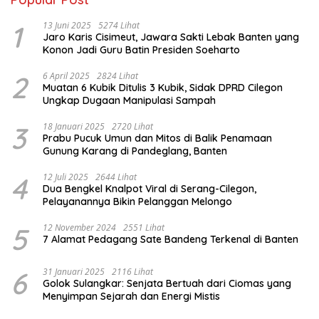
1
13 Juni 2025
5274 Lihat
Jaro Karis Cisimeut, Jawara Sakti Lebak Banten yang
Konon Jadi Guru Batin Presiden Soeharto
2
6 April 2025
2824 Lihat
Muatan 6 Kubik Ditulis 3 Kubik, Sidak DPRD Cilegon
Ungkap Dugaan Manipulasi Sampah
3
18 Januari 2025
2720 Lihat
Prabu Pucuk Umun dan Mitos di Balik Penamaan
Gunung Karang di Pandeglang, Banten
4
12 Juli 2025
2644 Lihat
Dua Bengkel Knalpot Viral di Serang-Cilegon,
Pelayanannya Bikin Pelanggan Melongo
5
12 November 2024
2551 Lihat
7 Alamat Pedagang Sate Bandeng Terkenal di Banten
6
31 Januari 2025
2116 Lihat
Golok Sulangkar: Senjata Bertuah dari Ciomas yang
Menyimpan Sejarah dan Energi Mistis