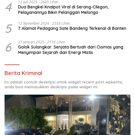
4
12 Juli 2025
2645 Lihat
Dua Bengkel Knalpot Viral di Serang-Cilegon,
Pelayanannya Bikin Pelanggan Melongo
5
12 November 2024
2558 Lihat
7 Alamat Pedagang Sate Bandeng Terkenal di Banten
6
31 Januari 2025
2116 Lihat
Golok Sulangkar: Senjata Bertuah dari Ciomas yang
Menyimpan Sejarah dan Energi Mistis
Berita Kriminal
Ini adalah contoh deskripsi untuk widget recent post wpberita,
anda bisa memasukkan deskripsi pada widget ini.