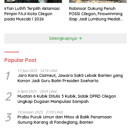
Irfan Luthfi Terpilih Aklamasi
Robinsar Dukung Penuh
Pimpin FAJI Kota Cilegon
POSSI Cilegon, Finswimming
pada Muscab I 2026
Siap Jadi Lumbung Medali
Porprov 2026
Selengkapnya
Popular Post
1
13 Juni 2025
5274 Lihat
Jaro Karis Cisimeut, Jawara Sakti Lebak Banten yang
Konon Jadi Guru Batin Presiden Soeharto
2
6 April 2025
2824 Lihat
Muatan 6 Kubik Ditulis 3 Kubik, Sidak DPRD Cilegon
Ungkap Dugaan Manipulasi Sampah
3
18 Januari 2025
2720 Lihat
Prabu Pucuk Umun dan Mitos di Balik Penamaan
Gunung Karang di Pandeglang, Banten