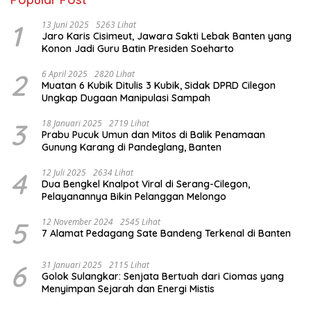
1
13 Juni 2025
5263 Lihat
Jaro Karis Cisimeut, Jawara Sakti Lebak Banten yang
Konon Jadi Guru Batin Presiden Soeharto
2
6 April 2025
2820 Lihat
Muatan 6 Kubik Ditulis 3 Kubik, Sidak DPRD Cilegon
Ungkap Dugaan Manipulasi Sampah
3
18 Januari 2025
2719 Lihat
Prabu Pucuk Umun dan Mitos di Balik Penamaan
Gunung Karang di Pandeglang, Banten
4
12 Juli 2025
2634 Lihat
Dua Bengkel Knalpot Viral di Serang-Cilegon,
Pelayanannya Bikin Pelanggan Melongo
5
12 November 2024
2545 Lihat
7 Alamat Pedagang Sate Bandeng Terkenal di Banten
6
31 Januari 2025
2115 Lihat
Golok Sulangkar: Senjata Bertuah dari Ciomas yang
Menyimpan Sejarah dan Energi Mistis