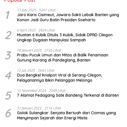
1
13 Juni 2025
5267 Lihat
Jaro Karis Cisimeut, Jawara Sakti Lebak Banten yang
Konon Jadi Guru Batin Presiden Soeharto
2
6 April 2025
2824 Lihat
Muatan 6 Kubik Ditulis 3 Kubik, Sidak DPRD Cilegon
Ungkap Dugaan Manipulasi Sampah
3
18 Januari 2025
2720 Lihat
Prabu Pucuk Umun dan Mitos di Balik Penamaan
Gunung Karang di Pandeglang, Banten
4
12 Juli 2025
2643 Lihat
Dua Bengkel Knalpot Viral di Serang-Cilegon,
Pelayanannya Bikin Pelanggan Melongo
5
12 November 2024
2549 Lihat
7 Alamat Pedagang Sate Bandeng Terkenal di Banten
6
31 Januari 2025
2116 Lihat
Golok Sulangkar: Senjata Bertuah dari Ciomas yang
Menyimpan Sejarah dan Energi Mistis