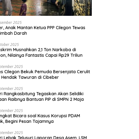
esember 2025
r, Anak Mantan Ketua PPP Cilegon Tewas
simbah Darah
tober 2025
skrim Musnahkan 2,1 Ton Narkoba di
gon, Nilainya Fantastis Capai Rp29 Triliun
eptember 2025
es Cilegon Bekuk Pemuda Bersenjata Cerulit
 Hendak Tawuran di Cibeber
eptember 2025
ri Rangkasbitung Tegaskan Akan Selidiki
an Raibnya Bantuan PIP di SMPN 2 Maja
eptember 2025
ngkat Bicara soal Kasus Korupsi PDAM
k, Begini Pesan Tajamnya
eptember 2025
ri Lebak Telusuri Laporan Desa Asem, LSM