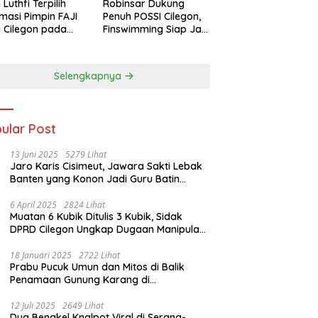
 Luthfi Terpilih
Robinsar Dukung
masi Pimpin FAJI
Penuh POSSI Cilegon,
 Cilegon pada
Finswimming Siap Jadi
ab I 2026
Lumbung Medali
Porprov 2026
Selengkapnya
ular Post
13 Juni 2025
5279 Lihat
Jaro Karis Cisimeut, Jawara Sakti Lebak
Banten yang Konon Jadi Guru Batin
Presiden Soeharto
6 April 2025
2824 Lihat
Muatan 6 Kubik Ditulis 3 Kubik, Sidak
DPRD Cilegon Ungkap Dugaan Manipulasi
Sampah
18 Januari 2025
2722 Lihat
Prabu Pucuk Umun dan Mitos di Balik
Penamaan Gunung Karang di
Pandeglang, Banten
12 Juli 2025
2649 Lihat
Dua Bengkel Knalpot Viral di Serang-