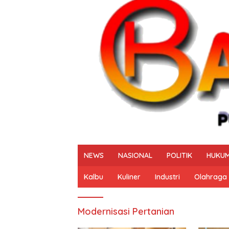
NEWS
NASIONAL
POLITIK
HUKUM
Kalbu
Kuliner
Industri
Olahraga
Modernisasi Pertanian