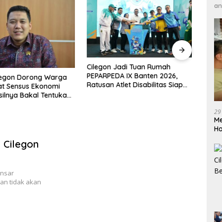
an
DPRD 
Cilegon Jadi Tuan Rumah
Pene
PEPARPEDA IX Banten 2026,
legon Dorong Warga
Hibu
Ratusan Atlet Disabilitas Siap
at Sensus Ekonomi
Soro
Ukir Prestasi Gemilang
silnya Bakal Tentukan
mbangunan
29
Me
H
 Cilegon
insar
an tidak akan