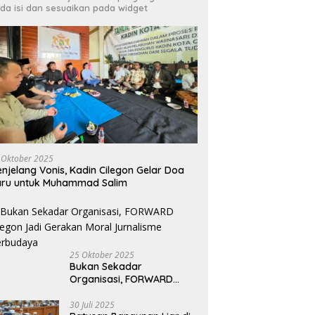
da isi dan sesuaikan pada widget
dan HMI Bersinergi Kawal
Irfan Luthfi Terpilih Aklamasi
R
gakan Perda, Tempat
Pimpin FAJI Kota Cilegon pada
C
ran Bermasalah Jadi
Muscab I 2026
L
tan
 Oktober 2025
njelang Vonis, Kadin Cilegon Gelar Doa
aru untuk Muhammad Salim
25 Oktober 2025
Bukan Sekadar
Organisasi, FORWARD
Cilegon Jadi Gerakan
Moral Jurnalisme
30 Juli 2025