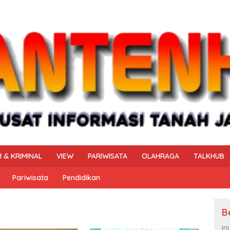
 & KRIMINAL
VIEW
PARIWISATA
OLAHRAGA
TALKHUB
Pariwisata
Pendidikan
B
In