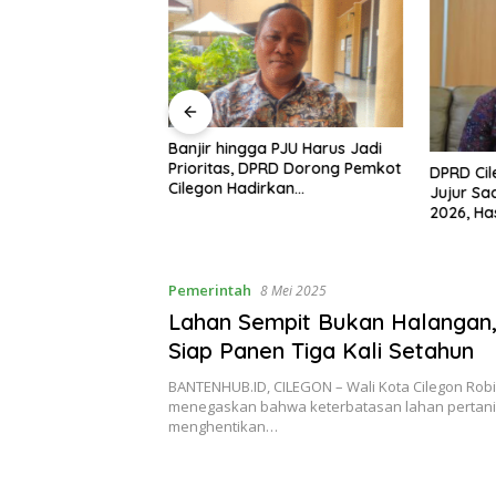
n Mulai Bahas
Banjir hingga PJU Harus Jadi
gjawaban APBD
Prioritas, DPRD Dorong Pemkot
DPRD Ci
ran Keuangan
Cilegon Hadirkan
Jujur Sa
h Opini WTP
Pembangunan yang Tepat
2026, Ha
Sasaran
Arah Pe
Pemerintah
8 Mei 2025
Lahan Sempit Bukan Halangan,
Siap Panen Tiga Kali Setahun
BANTENHUB.ID, CILEGON – Wali Kota Cilegon Rob
menegaskan bahwa keterbatasan lahan pertani
menghentikan…