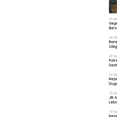
16 D
Gege
Ber
30 Ok
Bare
Cile
28 S
Polr
Saat
19 S
Keja
Duga
10 S
JB A
Leba
10 S
Keja