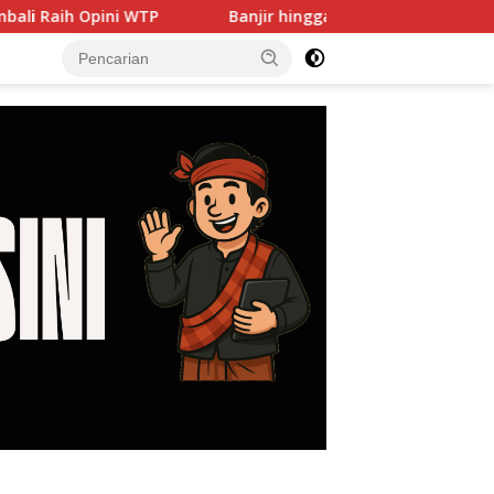
Banjir hingga PJU Harus Jadi Prioritas, DPRD Dorong 