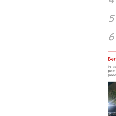
5
6
Ber
Ini 
post
pada