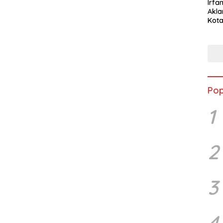
Irfan
Akla
Kota
Musc
Pop
1
2
3
4