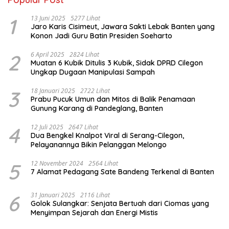
1
13 Juni 2025
5277 Lihat
Jaro Karis Cisimeut, Jawara Sakti Lebak Banten yang
Konon Jadi Guru Batin Presiden Soeharto
2
6 April 2025
2824 Lihat
Muatan 6 Kubik Ditulis 3 Kubik, Sidak DPRD Cilegon
Ungkap Dugaan Manipulasi Sampah
3
18 Januari 2025
2722 Lihat
Prabu Pucuk Umun dan Mitos di Balik Penamaan
Gunung Karang di Pandeglang, Banten
4
12 Juli 2025
2647 Lihat
Dua Bengkel Knalpot Viral di Serang-Cilegon,
Pelayanannya Bikin Pelanggan Melongo
5
12 November 2024
2564 Lihat
7 Alamat Pedagang Sate Bandeng Terkenal di Banten
6
31 Januari 2025
2116 Lihat
Golok Sulangkar: Senjata Bertuah dari Ciomas yang
Menyimpan Sejarah dan Energi Mistis