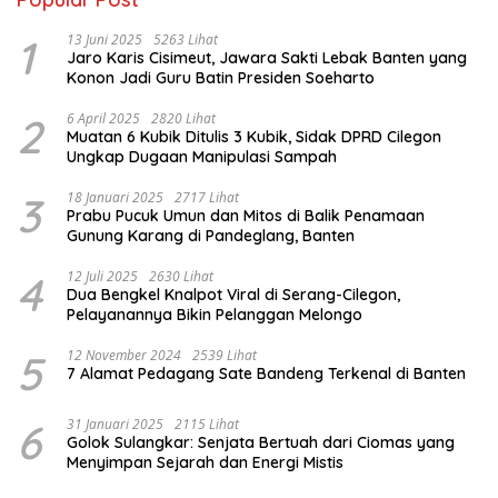
1
13 Juni 2025
5263 Lihat
Jaro Karis Cisimeut, Jawara Sakti Lebak Banten yang
Konon Jadi Guru Batin Presiden Soeharto
2
6 April 2025
2820 Lihat
Muatan 6 Kubik Ditulis 3 Kubik, Sidak DPRD Cilegon
Ungkap Dugaan Manipulasi Sampah
3
18 Januari 2025
2717 Lihat
Prabu Pucuk Umun dan Mitos di Balik Penamaan
Gunung Karang di Pandeglang, Banten
4
12 Juli 2025
2630 Lihat
Dua Bengkel Knalpot Viral di Serang-Cilegon,
Pelayanannya Bikin Pelanggan Melongo
5
12 November 2024
2539 Lihat
7 Alamat Pedagang Sate Bandeng Terkenal di Banten
6
31 Januari 2025
2115 Lihat
Golok Sulangkar: Senjata Bertuah dari Ciomas yang
Menyimpan Sejarah dan Energi Mistis