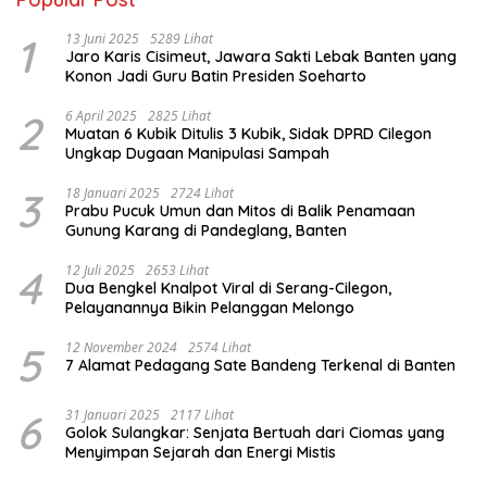
1
13 Juni 2025
5289 Lihat
Jaro Karis Cisimeut, Jawara Sakti Lebak Banten yang
Konon Jadi Guru Batin Presiden Soeharto
2
6 April 2025
2825 Lihat
Muatan 6 Kubik Ditulis 3 Kubik, Sidak DPRD Cilegon
Ungkap Dugaan Manipulasi Sampah
3
18 Januari 2025
2724 Lihat
Prabu Pucuk Umun dan Mitos di Balik Penamaan
Gunung Karang di Pandeglang, Banten
4
12 Juli 2025
2653 Lihat
Dua Bengkel Knalpot Viral di Serang-Cilegon,
Pelayanannya Bikin Pelanggan Melongo
5
12 November 2024
2574 Lihat
7 Alamat Pedagang Sate Bandeng Terkenal di Banten
6
31 Januari 2025
2117 Lihat
Golok Sulangkar: Senjata Bertuah dari Ciomas yang
Menyimpan Sejarah dan Energi Mistis