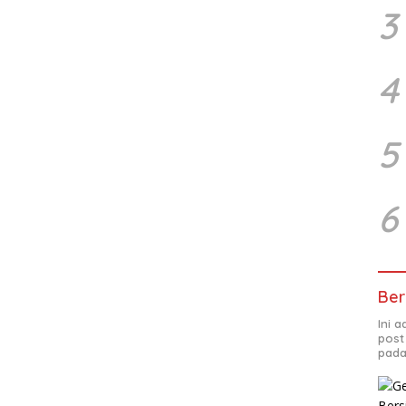
3
4
5
6
Ber
Ini 
post
pada