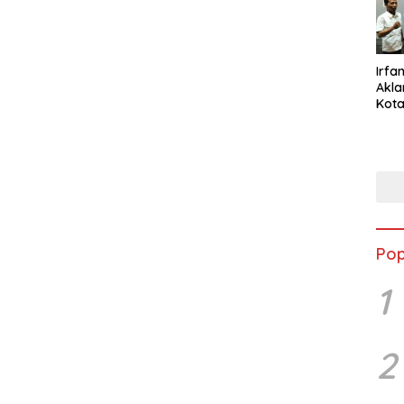
Irfan
Akla
Kota
Musc
Pop
1
2