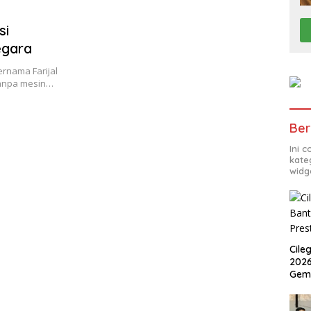
si
egara
rnama Farijal
tanpa mesin…
Ber
Ini 
kate
widg
Cile
2026
Gem