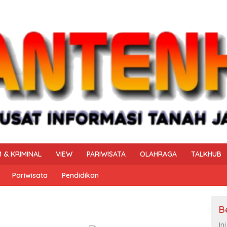
 & KRIMINAL
VIEW
PARIWISATA
OLAHRAGA
TALKHUB
Pariwisata
Pendidikan
B
In