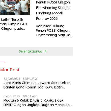
 Luthfi Terpilih
masi Pimpin FAJI
Robinsar Dukung
 Cilegon pada
Penuh POSSI Cilegon,
ab I 2026
Finswimming Siap Jadi
Lumbung Medali
Porprov 2026
Selengkapnya
ular Post
13 Juni 2025
5264 Lihat
Jaro Karis Cisimeut, Jawara Sakti Lebak
Banten yang Konon Jadi Guru Batin
Presiden Soeharto
6 April 2025
2820 Lihat
Muatan 6 Kubik Ditulis 3 Kubik, Sidak
DPRD Cilegon Ungkap Dugaan Manipulasi
Sampah