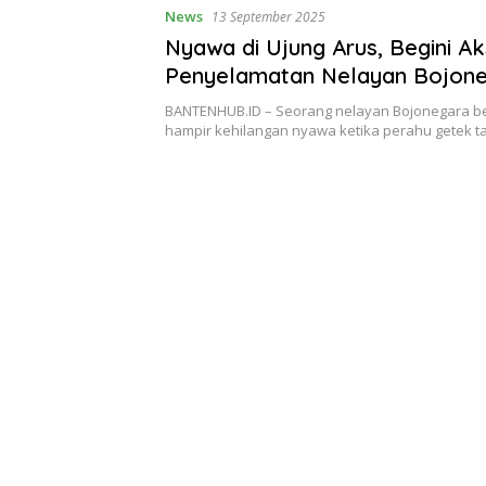
News
13 September 2025
Nyawa di Ujung Arus, Begini Ak
Penyelamatan Nelayan Bojon
BANTENHUB.ID – Seorang nelayan Bojonegara be
hampir kehilangan nyawa ketika perahu getek 