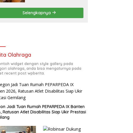
Tertibkan Bangunan Liar di
Ciwandan
Selengkapnya
ita Olahraga
contoh widget dengan style gallery pada
gori olahraga, anda bisa mengaturnya pada
et recent post wpberita.
gon Jadi Tuan Rumah PEPARPEDA IX Banten
, Ratusan Atlet Disabilitas Siap Ukir Prestasi
ilang