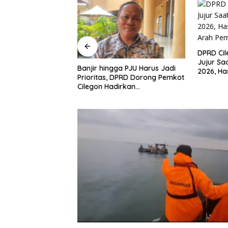
DPRD Ci
Jujur Sa
n Mulai Bahas
Banjir hingga PJU Harus Jadi
2026, Ha
gjawaban APBD
Prioritas, DPRD Dorong Pemkot
Arah Pe
ran Keuangan
Cilegon Hadirkan
h Opini WTP
Pembangunan yang Tepat
Sasaran