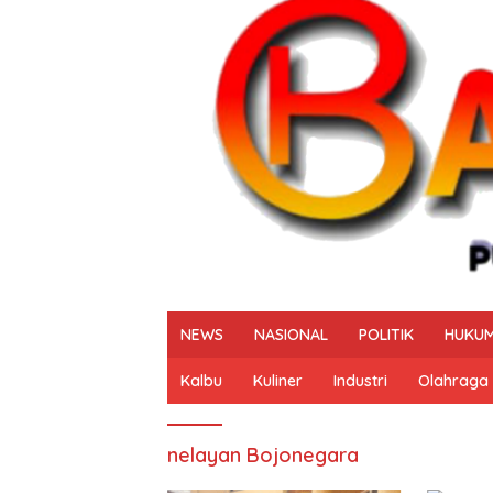
NEWS
NASIONAL
POLITIK
HUKUM
Kalbu
Kuliner
Industri
Olahraga
nelayan Bojonegara