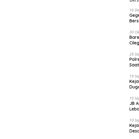
16 D
Gege
Ber
30 Ok
Bare
Cile
28 S
Polr
Saat
19 S
Keja
Duga
10 S
JB A
Leba
10 S
Keja
Desa