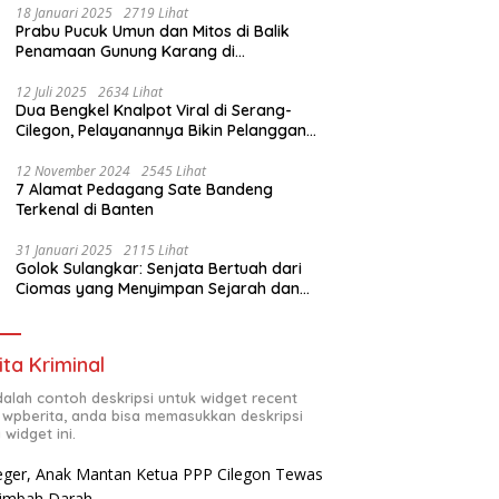
18 Januari 2025
2719 Lihat
Prabu Pucuk Umun dan Mitos di Balik
Penamaan Gunung Karang di
Pandeglang, Banten
12 Juli 2025
2634 Lihat
Dua Bengkel Knalpot Viral di Serang-
Cilegon, Pelayanannya Bikin Pelanggan
Melongo
12 November 2024
2545 Lihat
7 Alamat Pedagang Sate Bandeng
Terkenal di Banten
31 Januari 2025
2115 Lihat
Golok Sulangkar: Senjata Bertuah dari
Ciomas yang Menyimpan Sejarah dan
Energi Mistis
ita Kriminal
adalah contoh deskripsi untuk widget recent
 wpberita, anda bisa memasukkan deskripsi
 widget ini.