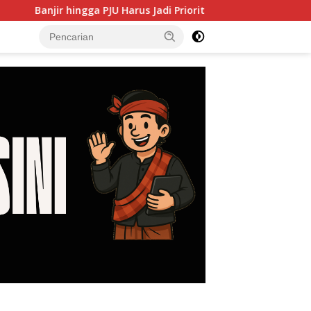
gga PJU Harus Jadi Prioritas, DPRD Dorong Pemkot Cilegon Had