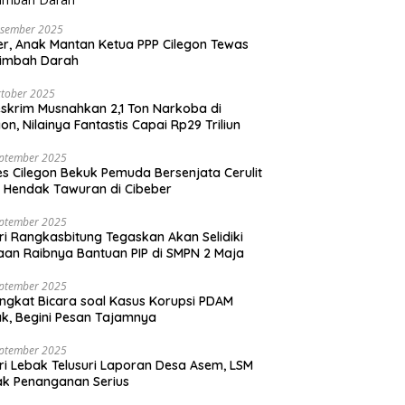
esember 2025
r, Anak Mantan Ketua PPP Cilegon Tewas
simbah Darah
tober 2025
skrim Musnahkan 2,1 Ton Narkoba di
gon, Nilainya Fantastis Capai Rp29 Triliun
eptember 2025
es Cilegon Bekuk Pemuda Bersenjata Cerulit
 Hendak Tawuran di Cibeber
eptember 2025
ri Rangkasbitung Tegaskan Akan Selidiki
an Raibnya Bantuan PIP di SMPN 2 Maja
eptember 2025
ngkat Bicara soal Kasus Korupsi PDAM
k, Begini Pesan Tajamnya
eptember 2025
ri Lebak Telusuri Laporan Desa Asem, LSM
k Penanganan Serius