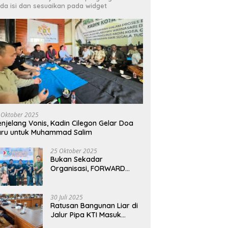
da isi dan sesuaikan pada widget
dan HMI Bersinergi Kawal
R
gakan Perda, Tempat
C
Irfan Luthfi Terpilih Aklamasi
ran Bermasalah Jadi
L
Pimpin FAJI Kota Cilegon pada
tan
Muscab I 2026
 Oktober 2025
njelang Vonis, Kadin Cilegon Gelar Doa
aru untuk Muhammad Salim
25 Oktober 2025
Bukan Sekadar
Organisasi, FORWARD
Cilegon Jadi Gerakan
Moral Jurnalisme
Berbudaya
30 Juli 2025
Ratusan Bangunan Liar di
Jalur Pipa KTI Masuk
Radar, Tim Gabungan Siap