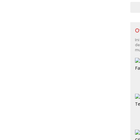
O
In
de
mu