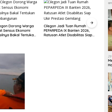
an
legon Dorong Warga
Cilegon Jadi Tuan Rumah
DPRD 
at Sensus Ekonomi
PEPARPEDA IX Banten 2026,
Pene
silnya Bakal Tentukan
Ratusan Atlet Disabilitas Siap
Hibu
mbangunan
Ukir Prestasi Gemilang
Soro
29
Me
H