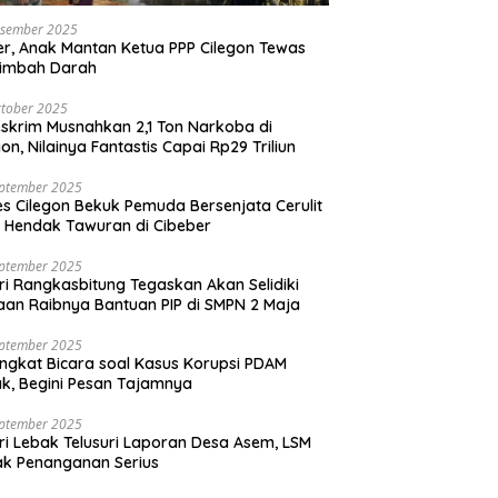
esember 2025
r, Anak Mantan Ketua PPP Cilegon Tewas
simbah Darah
tober 2025
skrim Musnahkan 2,1 Ton Narkoba di
gon, Nilainya Fantastis Capai Rp29 Triliun
eptember 2025
es Cilegon Bekuk Pemuda Bersenjata Cerulit
 Hendak Tawuran di Cibeber
eptember 2025
ri Rangkasbitung Tegaskan Akan Selidiki
an Raibnya Bantuan PIP di SMPN 2 Maja
eptember 2025
ngkat Bicara soal Kasus Korupsi PDAM
k, Begini Pesan Tajamnya
eptember 2025
ri Lebak Telusuri Laporan Desa Asem, LSM
k Penanganan Serius