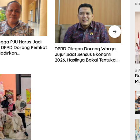
an
ingga PJU Harus Jadi
Cileg
s, DPRD Dorong Pemkot
PEPAR
DPRD Cilegon Dorong Warga
Hadirkan
Ratus
Jujur Saat Sensus Ekonomi
unan yang Tepat
Ukir 
2026, Hasilnya Bakal Tentukan
Arah Pembangunan
8 
Ro
Mi
In