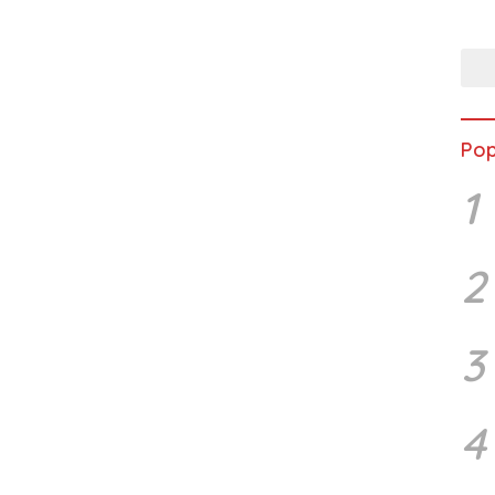
Musc
Pop
1
2
3
4