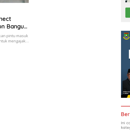
nect
on Bangun
kan pintu masuk
untuk mengajak…
Ber
Ini 
kate