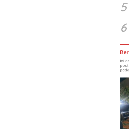
5
6
Ber
Ini 
post
pada