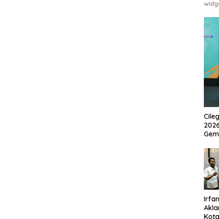
widg
Cile
2026
Gem
Irfan
Akla
Kota