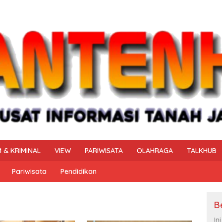
 & KRIMINAL
VIEW
PARIWISATA
OLAHRAGA
TALKHUB
Pariwisata
Pendidikan
B
In