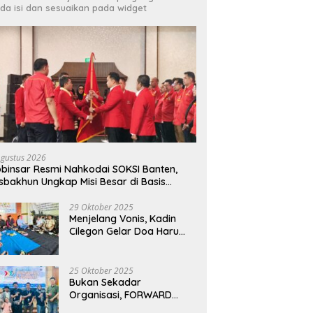
da isi dan sesuaikan pada widget
DPRD dan HMI Bersinergi Kawal
Ir
on Jadi Tuan Rumah
Penegakan Perda, Tempat
P
PEDA IX Banten 2026,
Hiburan Bermasalah Jadi
M
an Atlet Disabilitas Siap
Sorotan
Prestasi Gemilang
Agustus 2026
binsar Resmi Nahkodai SOKSI Banten,
sbakhun Ungkap Misi Besar di Basis
dustri Cilegon
29 Oktober 2025
Menjelang Vonis, Kadin
Cilegon Gelar Doa Haru
untuk Muhammad Salim
25 Oktober 2025
Bukan Sekadar
Organisasi, FORWARD
Cilegon Jadi Gerakan