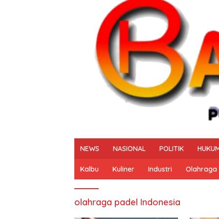
NEWS
NASIONAL
POLITIK
HUKUM
Kalbu
Kuliner
Industri
Olahraga
olahraga padel Indonesia