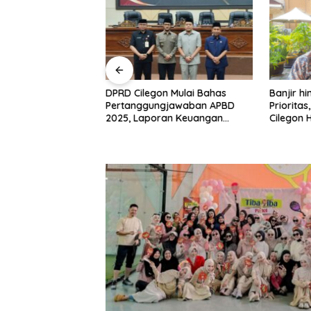
DPRD Cilegon Mulai Bahas
Banjir h
smi Nahkodai
Pertanggungjawaban APBD
Priorita
n, Misbakhun
2025, Laporan Keuangan
Cilegon 
Besar di Basis
Kembali Raih Opini WTP
Pembang
gon
Sasaran