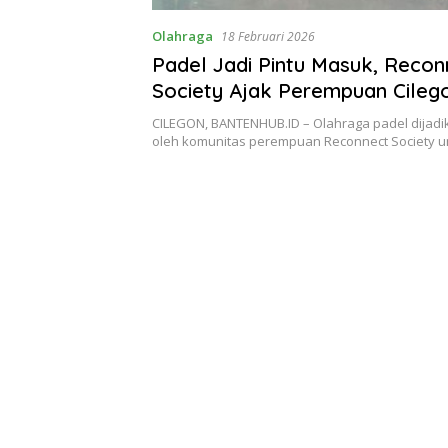
Olahraga
18 Februari 2026
Padel Jadi Pintu Masuk, Recon
Society Ajak Perempuan Cileg
Percaya Diri
CILEGON, BANTENHUB.ID – Olahraga padel dijadi
oleh komunitas perempuan Reconnect Society 