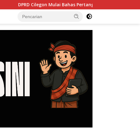
 Mulai Bahas Pertanggungjawaban APBD 2025, Laporan Keuanga