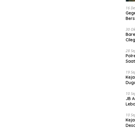
16 D
Gege
Ber
30 Ok
Bare
Cile
28 S
Polr
Saat
19 S
Keja
Duga
10 S
JB A
Leba
10 S
Keja
Desa