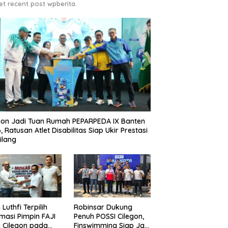
et recent post wpberita.
gon Jadi Tuan Rumah PEPARPEDA IX Banten
, Ratusan Atlet Disabilitas Siap Ukir Prestasi
ilang
 Luthfi Terpilih
Robinsar Dukung
masi Pimpin FAJI
Penuh POSSI Cilegon,
 Cilegon pada
Finswimming Siap Jadi