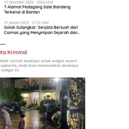
12 November 2024
2569 Lihat
7 Alamat Pedagang Sate Bandeng
Terkenal di Banten
31 Januari 2025
2116 Lihat
Golok Sulangkar: Senjata Bertuah dari
Ciomas yang Menyimpan Sejarah dan
Energi Mistis
ita Kriminal
adalah contoh deskripsi untuk widget recent
 wpberita, anda bisa memasukkan deskripsi
 widget ini.