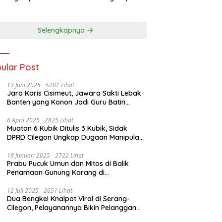
ab I 2026
Lumbung Medali
Porprov 2026
Selengkapnya
ular Post
13 Juni 2025
5281 Lihat
Jaro Karis Cisimeut, Jawara Sakti Lebak
Banten yang Konon Jadi Guru Batin
Presiden Soeharto
6 April 2025
2825 Lihat
Muatan 6 Kubik Ditulis 3 Kubik, Sidak
DPRD Cilegon Ungkap Dugaan Manipulasi
Sampah
18 Januari 2025
2722 Lihat
Prabu Pucuk Umun dan Mitos di Balik
Penamaan Gunung Karang di
Pandeglang, Banten
12 Juli 2025
2651 Lihat
Dua Bengkel Knalpot Viral di Serang-
Cilegon, Pelayanannya Bikin Pelanggan
Melongo