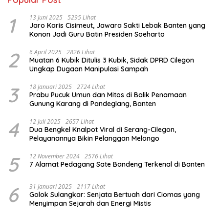
1
13 Juni 2025
5295 Lihat
Jaro Karis Cisimeut, Jawara Sakti Lebak Banten yang
Konon Jadi Guru Batin Presiden Soeharto
2
6 April 2025
2826 Lihat
Muatan 6 Kubik Ditulis 3 Kubik, Sidak DPRD Cilegon
Ungkap Dugaan Manipulasi Sampah
3
18 Januari 2025
2724 Lihat
Prabu Pucuk Umun dan Mitos di Balik Penamaan
Gunung Karang di Pandeglang, Banten
4
12 Juli 2025
2657 Lihat
Dua Bengkel Knalpot Viral di Serang-Cilegon,
Pelayanannya Bikin Pelanggan Melongo
5
12 November 2024
2576 Lihat
7 Alamat Pedagang Sate Bandeng Terkenal di Banten
6
31 Januari 2025
2117 Lihat
Golok Sulangkar: Senjata Bertuah dari Ciomas yang
Menyimpan Sejarah dan Energi Mistis