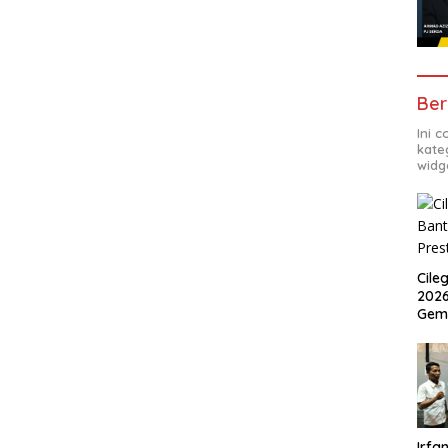
Ber
Ini 
kate
widg
Cile
2026
Gem
Irfan