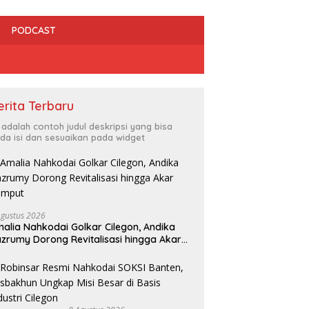
PODCAST
erita Terbaru
i adalah contoh judul deskripsi yang bisa
da isi dan sesuaikan pada widget
Agustus 2026
Cilegon Jadi Tuan Rumah
D
alia Nahkodai Golkar Cilegon, Andika
PEPARPEDA IX Banten 2026,
P
 Cilegon Dorong Warga
zrumy Dorong Revitalisasi hingga Akar
Ratusan Atlet Disabilitas Siap
H
 Saat Sensus Ekonomi
umput
Ukir Prestasi Gemilang
S
 Hasilnya Bakal Tentukan
 Pembangunan