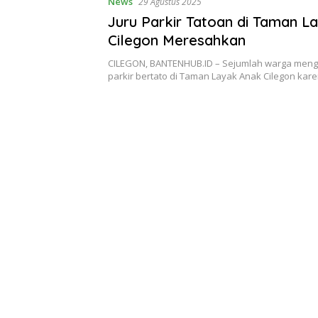
News
29 Agustus 2025
Juru Parkir Tatoan di Taman L
Cilegon Meresahkan
CILEGON, BANTENHUB.ID – Sejumlah warga meng
parkir bertato di Taman Layak Anak Cilegon ka