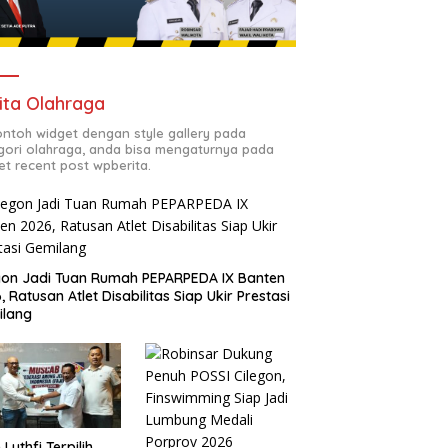
ita Olahraga
contoh widget dengan style gallery pada
gori olahraga, anda bisa mengaturnya pada
et recent post wpberita.
gon Jadi Tuan Rumah PEPARPEDA IX Banten
, Ratusan Atlet Disabilitas Siap Ukir Prestasi
ilang
 Luthfi Terpilih