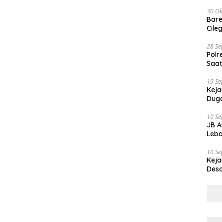
30 Ok
Bare
Cile
28 S
Polr
Saat
19 S
Keja
Duga
10 S
JB A
Leba
10 S
Keja
Desa