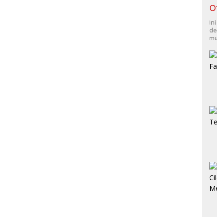
O
In
de
mu