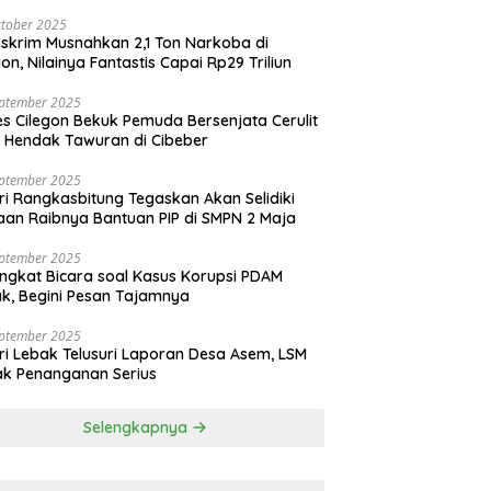
tober 2025
skrim Musnahkan 2,1 Ton Narkoba di
gon, Nilainya Fantastis Capai Rp29 Triliun
eptember 2025
es Cilegon Bekuk Pemuda Bersenjata Cerulit
 Hendak Tawuran di Cibeber
eptember 2025
ri Rangkasbitung Tegaskan Akan Selidiki
an Raibnya Bantuan PIP di SMPN 2 Maja
eptember 2025
ngkat Bicara soal Kasus Korupsi PDAM
k, Begini Pesan Tajamnya
eptember 2025
ri Lebak Telusuri Laporan Desa Asem, LSM
k Penanganan Serius
Selengkapnya