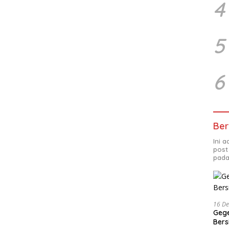
4
5
6
Ber
Ini 
post
pada
16 D
Gege
Ber