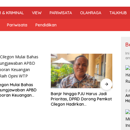
 & KRIMINAL
VIEW
PARIWISATA
OLAHRAGA
TALKHUB
Pariwisata
Pendidikan
B
In
an
egon Mulai Bahas
gungjawaban APBD
9 
Banjir hingga PJU Harus Jadi
aporan Keuangan
Am
Prioritas, DPRD Dorong Pemkot
DPRD
Raih Opini WTP
Ha
Cilegon Hadirkan
Jujur
R
Pembangunan yang Tepat
2026,
Sasaran
Arah