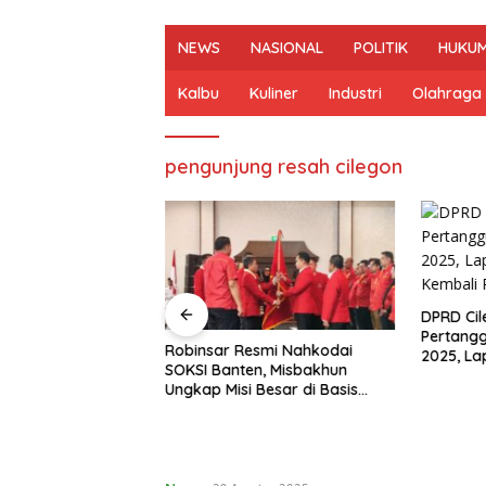
NEWS
NASIONAL
POLITIK
HUKUM
Kalbu
Kuliner
Industri
Olahraga
pengunjung resah cilegon
DPRD Cil
Pertang
odai Golkar
Robinsar Resmi Nahkodai
2025, L
dika Hazrumy
SOKSI Banten, Misbakhun
Kembali 
alisasi hingga
Ungkap Misi Besar di Basis
t
Industri Cilegon