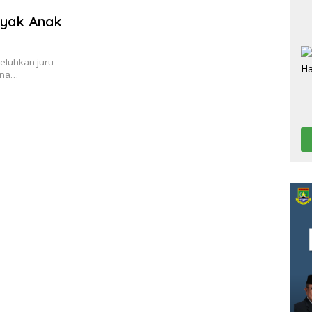
ayak Anak
eluhkan juru
rena…