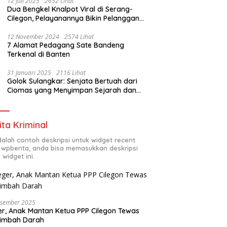
12 Juli 2025
2652 Lihat
Dua Bengkel Knalpot Viral di Serang-
Cilegon, Pelayanannya Bikin Pelanggan
Melongo
12 November 2024
2574 Lihat
7 Alamat Pedagang Sate Bandeng
Terkenal di Banten
31 Januari 2025
2116 Lihat
Golok Sulangkar: Senjata Bertuah dari
Ciomas yang Menyimpan Sejarah dan
Energi Mistis
ita Kriminal
adalah contoh deskripsi untuk widget recent
 wpberita, anda bisa memasukkan deskripsi
 widget ini.
esember 2025
r, Anak Mantan Ketua PPP Cilegon Tewas
simbah Darah