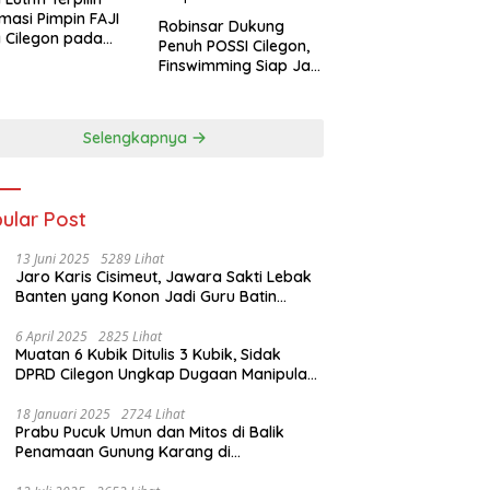
masi Pimpin FAJI
Robinsar Dukung
 Cilegon pada
Penuh POSSI Cilegon,
ab I 2026
Finswimming Siap Jadi
Lumbung Medali
Porprov 2026
Selengkapnya
ular Post
13 Juni 2025
5289 Lihat
Jaro Karis Cisimeut, Jawara Sakti Lebak
Banten yang Konon Jadi Guru Batin
Presiden Soeharto
6 April 2025
2825 Lihat
Muatan 6 Kubik Ditulis 3 Kubik, Sidak
DPRD Cilegon Ungkap Dugaan Manipulasi
Sampah
18 Januari 2025
2724 Lihat
Prabu Pucuk Umun dan Mitos di Balik
Penamaan Gunung Karang di
Pandeglang, Banten