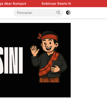
Robinsar Resmi Nahkodai SOKSI Banten, Misbakhun Ungk