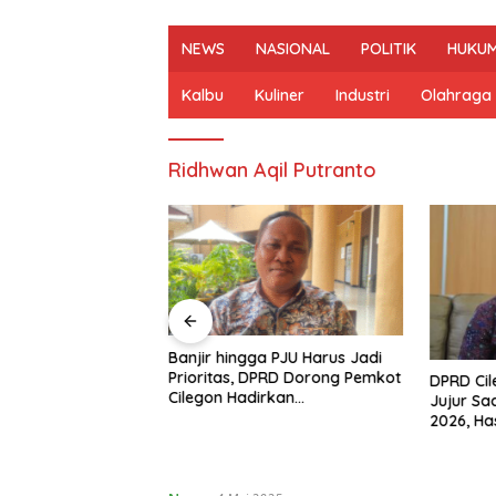
NEWS
NASIONAL
POLITIK
HUKUM
Kalbu
Kuliner
Industri
Olahraga
Ridhwan Aqil Putranto
n Mulai Bahas
Banjir hingga PJU Harus Jadi
gjawaban APBD
Prioritas, DPRD Dorong Pemkot
DPRD Ci
ran Keuangan
Cilegon Hadirkan
Jujur Sa
h Opini WTP
Pembangunan yang Tepat
2026, Ha
Sasaran
Arah Pe