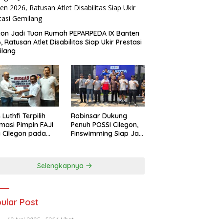
gon Jadi Tuan Rumah PEPARPEDA IX Banten
, Ratusan Atlet Disabilitas Siap Ukir Prestasi
ilang
 Luthfi Terpilih
Robinsar Dukung
masi Pimpin FAJI
Penuh POSSI Cilegon,
 Cilegon pada
Finswimming Siap Jadi
ab I 2026
Lumbung Medali
Porprov 2026
Selengkapnya
ular Post