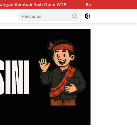
Raih Opini WTP
Banjir hingga PJU Harus Jadi Priorit