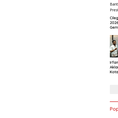
Cile
2026
Gem
Irfan
Akla
Kota
Musc
Pop