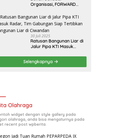
Organisasi, FORWARD
Cilegon Jadi Gerakan
Moral Jurnalisme
Berbudaya
30 Juli 2025
Ratusan Bangunan Liar di
Jalur Pipa KTI Masuk
Radar, Tim Gabungan Siap
Tertibkan Bangunan Liar di
Selengkapnya
Ciwandan
ita Olahraga
contoh widget dengan style gallery pada
gori olahraga, anda bisa mengaturnya pada
et recent post wpberita.