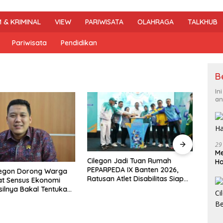
 & KRIMINAL
VIEW
PARIWISATA
OLAHRAGA
TALKHUB
Pariwisata
Pendidikan
B
In
an
29
Me
Cilegon Jadi Tuan Rumah
DPRD 
H
PEPARPEDA IX Banten 2026,
Pene
legon Dorong Warga
Ratusan Atlet Disabilitas Siap
Hibu
at Sensus Ekonomi
Ukir Prestasi Gemilang
Soro
silnya Bakal Tentukan
mbangunan