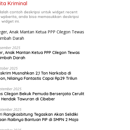
ita Kriminal
adalah contoh deskripsi untuk widget recent
 wpberita, anda bisa memasukkan deskripsi
 widget ini.
esember 2025
r, Anak Mantan Ketua PPP Cilegon Tewas
simbah Darah
tober 2025
skrim Musnahkan 2,1 Ton Narkoba di
gon, Nilainya Fantastis Capai Rp29 Triliun
eptember 2025
es Cilegon Bekuk Pemuda Bersenjata Cerulit
 Hendak Tawuran di Cibeber
eptember 2025
ri Rangkasbitung Tegaskan Akan Selidiki
an Raibnya Bantuan PIP di SMPN 2 Maja