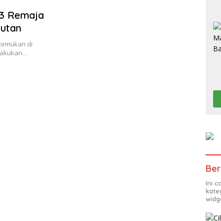
, 3 Remaja
Hutan
itemukan di
elakukan…
Ber
Ini 
kate
widg