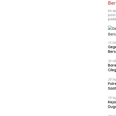
Ber
Ini 
post
pada
16 D
Gege
Ber
30 Ok
Bare
Cile
28 S
Polr
Saat
19 S
Keja
Duga