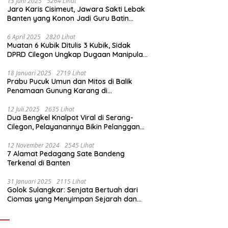
13 Juni 2025
5264 Lihat
Jaro Karis Cisimeut, Jawara Sakti Lebak
Banten yang Konon Jadi Guru Batin
Presiden Soeharto
6 April 2025
2820 Lihat
Muatan 6 Kubik Ditulis 3 Kubik, Sidak
DPRD Cilegon Ungkap Dugaan Manipulasi
Sampah
18 Januari 2025
2719 Lihat
Prabu Pucuk Umun dan Mitos di Balik
Penamaan Gunung Karang di
Pandeglang, Banten
12 Juli 2025
2635 Lihat
Dua Bengkel Knalpot Viral di Serang-
Cilegon, Pelayanannya Bikin Pelanggan
Melongo
12 November 2024
2545 Lihat
7 Alamat Pedagang Sate Bandeng
Terkenal di Banten
31 Januari 2025
2115 Lihat
Golok Sulangkar: Senjata Bertuah dari
Ciomas yang Menyimpan Sejarah dan
Energi Mistis