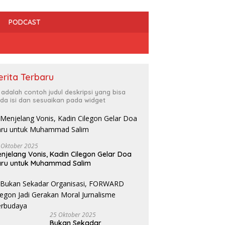
PODCAST
erita Terbaru
i adalah contoh judul deskripsi yang bisa
da isi dan sesuaikan pada widget
 Oktober 2025
njelang Vonis, Kadin Cilegon Gelar Doa
dan HMI Bersinergi Kawal
Irfan Luthfi Terpilih Aklamasi
R
aru untuk Muhammad Salim
gakan Perda, Tempat
Pimpin FAJI Kota Cilegon pada
C
ran Bermasalah Jadi
Muscab I 2026
L
tan
25 Oktober 2025
Bukan Sekadar