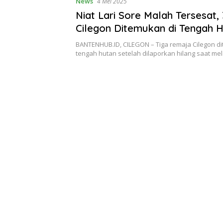
News
4 Mei 2025
Niat Lari Sore Malah Tersesat
Cilegon Ditemukan di Tengah 
BANTENHUB.ID, CILEGON – Tiga remaja Cilegon d
tengah hutan setelah dilaporkan hilang saat m