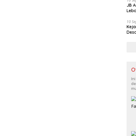
10 S
JB A
Leba
10 S
Keja
Desa
O
In
de
mu