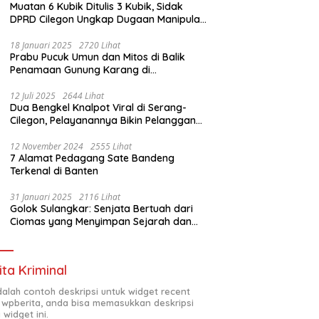
Muatan 6 Kubik Ditulis 3 Kubik, Sidak
DPRD Cilegon Ungkap Dugaan Manipulasi
Sampah
18 Januari 2025
2720 Lihat
Prabu Pucuk Umun dan Mitos di Balik
Penamaan Gunung Karang di
Pandeglang, Banten
12 Juli 2025
2644 Lihat
Dua Bengkel Knalpot Viral di Serang-
Cilegon, Pelayanannya Bikin Pelanggan
Melongo
12 November 2024
2555 Lihat
7 Alamat Pedagang Sate Bandeng
Terkenal di Banten
31 Januari 2025
2116 Lihat
Golok Sulangkar: Senjata Bertuah dari
Ciomas yang Menyimpan Sejarah dan
Energi Mistis
ita Kriminal
adalah contoh deskripsi untuk widget recent
 wpberita, anda bisa memasukkan deskripsi
 widget ini.