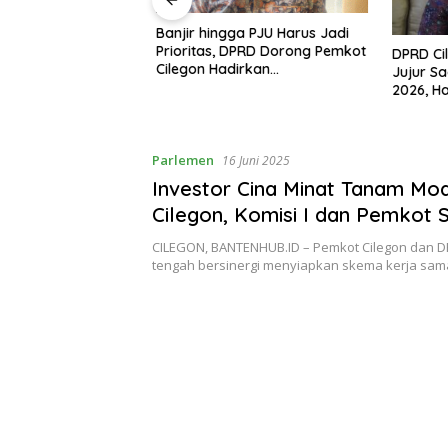
n Mulai Bahas
Banjir hingga PJU Harus Jadi
gjawaban APBD
Prioritas, DPRD Dorong Pemkot
DPRD Ci
ran Keuangan
Cilegon Hadirkan
Jujur Sa
h Opini WTP
Pembangunan yang Tepat
2026, Ha
Sasaran
Arah Pe
Parlemen
16 Juni 2025
Investor Cina Minat Tanam Mod
Cilegon, Komisi I dan Pemkot 
Skema Tukar Guling Aset
CILEGON, BANTENHUB.ID – Pemkot Cilegon dan D
tengah bersinergi menyiapkan skema kerja sam