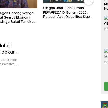
29
Me
Cilegon Jadi Tuan Rumah
DPRD 
H
PEPARPEDA IX Banten 2026,
Pene
legon Dorong Warga
Ratusan Atlet Disabilitas Siap
Hibu
at Sensus Ekonomi
Ukir Prestasi Gemilang
Soro
silnya Bakal Tentukan
mbangunan
al di
Siapkan
PRD Cilegon
a investasi…