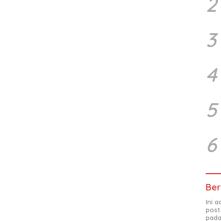
2
3
4
5
6
Ber
Ini 
post
pada