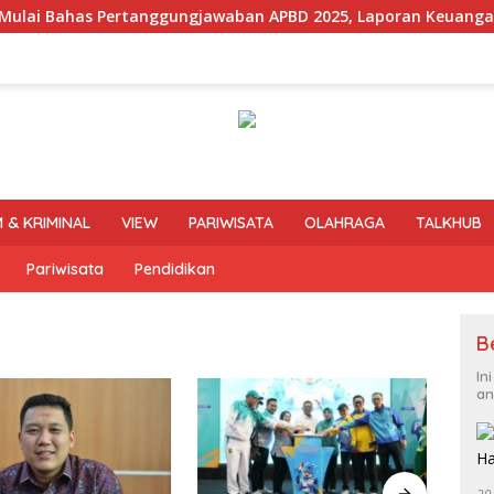
ertanggungjawaban APBD 2025, Laporan Keuangan Kembali Raih
 & KRIMINAL
VIEW
PARIWISATA
OLAHRAGA
TALKHUB
Pariwisata
Pendidikan
B
In
an