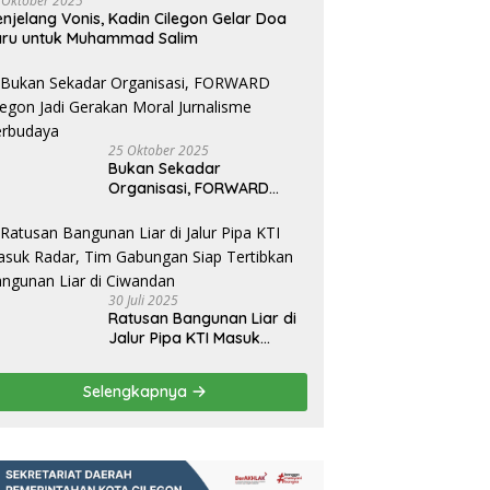
 Oktober 2025
njelang Vonis, Kadin Cilegon Gelar Doa
dan HMI Bersinergi Kawal
Irfan Luthfi Terpilih Aklamasi
R
aru untuk Muhammad Salim
gakan Perda, Tempat
Pimpin FAJI Kota Cilegon pada
C
ran Bermasalah Jadi
Muscab I 2026
L
tan
25 Oktober 2025
Bukan Sekadar
Organisasi, FORWARD
Cilegon Jadi Gerakan
Moral Jurnalisme
Berbudaya
30 Juli 2025
Ratusan Bangunan Liar di
Jalur Pipa KTI Masuk
Radar, Tim Gabungan Siap
Tertibkan Bangunan Liar di
Selengkapnya
Ciwandan