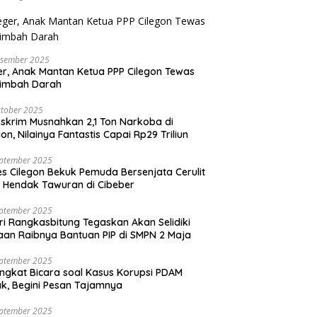
esember 2025
r, Anak Mantan Ketua PPP Cilegon Tewas
simbah Darah
tober 2025
skrim Musnahkan 2,1 Ton Narkoba di
gon, Nilainya Fantastis Capai Rp29 Triliun
eptember 2025
es Cilegon Bekuk Pemuda Bersenjata Cerulit
 Hendak Tawuran di Cibeber
eptember 2025
ri Rangkasbitung Tegaskan Akan Selidiki
an Raibnya Bantuan PIP di SMPN 2 Maja
eptember 2025
ngkat Bicara soal Kasus Korupsi PDAM
k, Begini Pesan Tajamnya
eptember 2025