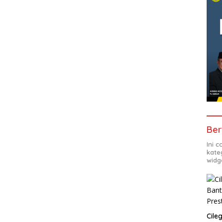
Ber
Ini 
kate
widg
Cile