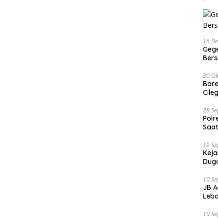
16 D
Gege
Ber
30 Ok
Bare
Cile
28 S
Polr
Saat
19 S
Keja
Duga
10 S
JB A
Leba
10 S