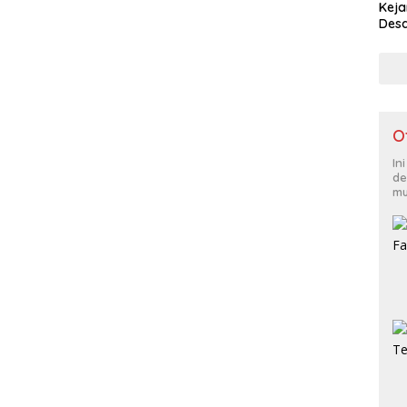
Keja
Desa
O
In
de
mu