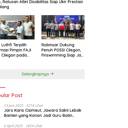
, Ratusan Atlet Disabilitas Siap Ukir Prestasi
ilang
 Luthfi Terpilih
Robinsar Dukung
masi Pimpin FAJI
Penuh POSSI Cilegon,
 Cilegon pada
Finswimming Siap Jadi
ab I 2026
Lumbung Medali
Porprov 2026
Selengkapnya
ular Post
13 Juni 2025
5274 Lihat
Jaro Karis Cisimeut, Jawara Sakti Lebak
Banten yang Konon Jadi Guru Batin
Presiden Soeharto
6 April 2025
2824 Lihat