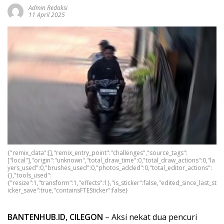
Admin Redaksi
11 April 2025
{"remix_data":[],"remix_entry_point":"challenges","source_tags":
["local"],"origin":"unknown","total_draw_time":0,"total_draw_actions":0,"la
yers_used":0,"brushes_used":0,"photos_added":0,"total_editor_actions":
{},"tools_used":
{"resize":1,"transform":1,"effects":1},"is_sticker":false,"edited_since_last_st
icker_save":true,"containsFTESticker":false}
BANTENHUB.ID, CILEGON
– Aksi nekat dua pencuri