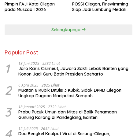
Pimpin FAJI Kota Cilegon
POSSI Cilegon, Finswimming
pada Muscab I 2026
Siap Jadi Lumbung Medali
Porprov 2026
Selengkapnya
Popular Post
1
13 Juni 2025
5282 Lihat
Jaro Karis Cisimeut, Jawara Sakti Lebak Banten yang
Konon Jadi Guru Batin Presiden Soeharto
2
6 April 2025
2825 Lihat
Muatan 6 Kubik Ditulis 3 Kubik, Sidak DPRD Cilegon
Ungkap Dugaan Manipulasi Sampah
3
18 Januari 2025
2723 Lihat
Prabu Pucuk Umun dan Mitos di Balik Penamaan
Gunung Karang di Pandeglang, Banten
4
12 Juli 2025
2652 Lihat
Dua Bengkel Knalpot Viral di Serang-Cilegon,