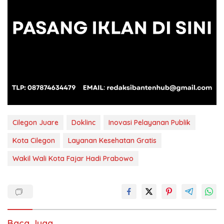
Cilegon Juare
Doklinc
Inovasi Pelayanan Publik
Kota Cilegon
Layanan Kesehatan Gratis
Wakil Wali Kota Fajar Hadi Prabowo
Baca Juga