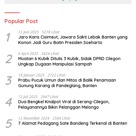
Popular Post
1
13 Juni 2025
5278 Lihat
Jaro Karis Cisimeut, Jawara Sakti Lebak Banten yang
Konon Jadi Guru Batin Presiden Soeharto
2
6 April 2025
2824 Lihat
Muatan 6 Kubik Ditulis 3 Kubik, Sidak DPRD Cilegon
Ungkap Dugaan Manipulasi Sampah
3
18 Januari 2025
2722 Lihat
Prabu Pucuk Umun dan Mitos di Balik Penamaan
Gunung Karang di Pandeglang, Banten
4
12 Juli 2025
2647 Lihat
Dua Bengkel Knalpot Viral di Serang-Cilegon,
Pelayanannya Bikin Pelanggan Melongo
5
12 November 2024
2564 Lihat
7 Alamat Pedagang Sate Bandeng Terkenal di Banten