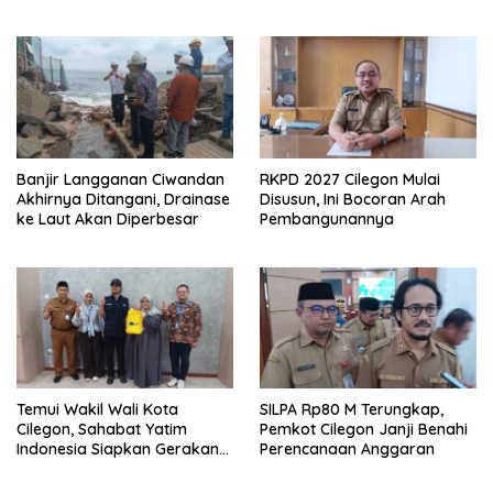
Baru Hanya Dalam Dua
Cilegon
Bulan
Banjir Langganan Ciwandan
RKPD 2027 Cilegon Mulai
Akhirnya Ditangani, Drainase
Disusun, Ini Bocoran Arah
ke Laut Akan Diperbesar
Pembangunannya
Temui Wakil Wali Kota
SILPA Rp80 M Terungkap,
Cilegon, Sahabat Yatim
Pemkot Cilegon Janji Benahi
Indonesia Siapkan Gerakan
Perencanaan Anggaran
Besar Lawan Stunting di
Cilegon