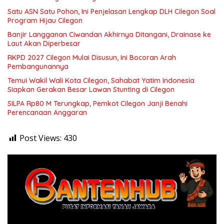
Satu ASN Satu Pohon, Ini Penjelasan Lengkap DLH Cilegon Soal
Program Hijau Cilegon
Banjir Langganan Ciwandan Akhirnya Ditangani, Drainase ke
Laut Akan Diperbesar
RKPD 2027 Cilegon Mulai Disusun, Ini Bocoran Arah
Pembangunannya
Temui Wakil Wali Kota Cilegon, Sahabat Yatim Indonesia
Siapkan Gerakan Besar Lawan Stunting di Cilegon
SILPA Rp80 M Terungkap, Pemkot Cilegon Janji Benahi
Perencanaan Anggaran
Post Views:
430