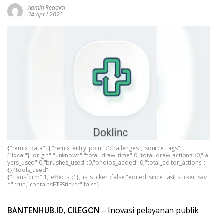
Admin Redaksi
24 April 2025
{"remix_data":[],"remix_entry_point":"challenges","source_tags":
["local"],"origin":"unknown","total_draw_time":0,"total_draw_actions":0,"la
yers_used":0,"brushes_used":0,"photos_added":0,"total_editor_actions":
{},"tools_used":
{"transform":1,"effects":1},"is_sticker":false,"edited_since_last_sticker_sav
e":true,"containsFTESticker":false}
BANTENHUB.ID, CILEGON
– Inovasi pelayanan publik