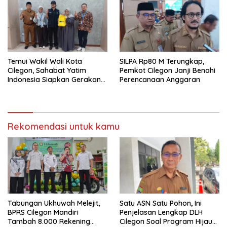
Temui Wakil Wali Kota
SILPA Rp80 M Terungkap,
Cilegon, Sahabat Yatim
Pemkot Cilegon Janji Benahi
Indonesia Siapkan Gerakan
Perencanaan Anggaran
Besar Lawan Stunting di
Cilegon
Rekomendasi untuk kamu
Tabungan Ukhuwah Melejit,
Satu ASN Satu Pohon, Ini
BPRS Cilegon Mandiri
Penjelasan Lengkap DLH
Tambah 8.000 Rekening
Cilegon Soal Program Hijau