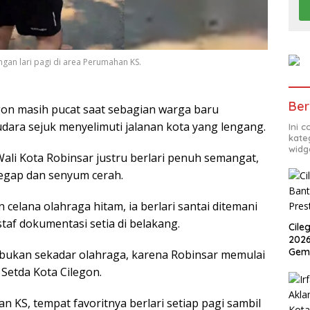
ngan lari pagi di area Perumahan KS.
Ber
gon masih pucat saat sebagian warga baru
udara sejuk menyelimuti jalanan kota yang lengang.
Ini 
kate
widg
ali Kota Robinsar justru berlari penuh semangat,
egap dan senyum cerah.
lana olahraga hitam, ia berlari santai ditemani
taf dokumentasi setia di belakang.
Cile
2026
Gem
 bukan sekadar olahraga, karena Robinsar memulai
 Setda Kota Cilegon.
 KS, tempat favoritnya berlari setiap pagi sambil