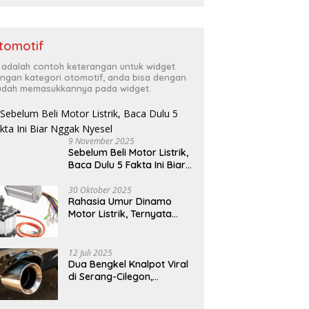
tomotif
i adalah contoh keterangan untuk widget
ngan kategori otomotif, anda bisa dengan
dah memasukkannya pada widget.
9 November 2025
Sebelum Beli Motor Listrik,
Baca Dulu 5 Fakta Ini Biar
Nggak Nyesel
30 Oktober 2025
Rahasia Umur Dinamo
Motor Listrik, Ternyata
Bisa Tahan Puluhan Tahun
12 Juli 2025
Dua Bengkel Knalpot Viral
di Serang-Cilegon,
Pelayanannya Bikin
Pelanggan Melongo