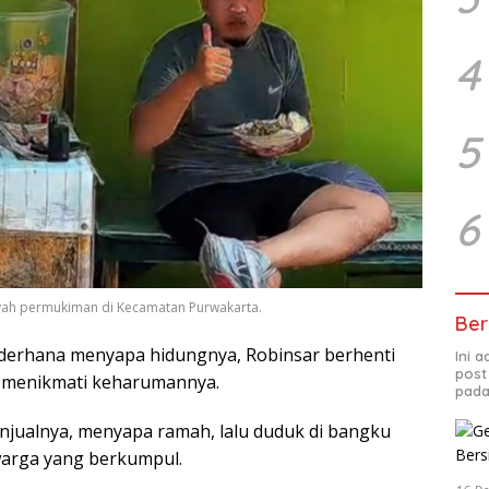
4
5
6
ayah permukiman di Kecamatan Purwakarta.
Ber
ederhana menyapa hidungnya, Robinsar berhenti
Ini 
post
g menikmati keharumannya.
pada
njualnya, menyapa ramah, lalu duduk di bangku
warga yang berkumpul.