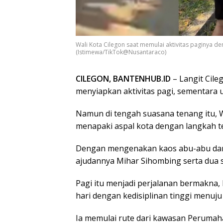
Wali Kota Cilegon saat memulai aktivitas paginya de
(Istimewa/TikTok@Nusantaraco)
CILEGON, BANTENHUB.ID
– Langit Cile
menyiapkan aktivitas pagi, sementara 
Namun di tengah suasana tenang itu, W
menapaki aspal kota dengan langkah t
Dengan mengenakan kaos abu-abu dan ce
ajudannya Mihar Sihombing serta dua s
Pagi itu menjadi perjalanan bermakna,
hari dengan kedisiplinan tinggi menuju
Ia memulai rute dari kawasan Perumahan