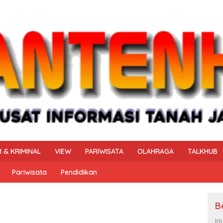
 & KRIMINAL
VIEW
PARIWISATA
OLAHRAGA
TALKHUB
Pariwisata
Pendidikan
B
In