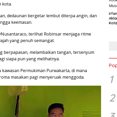
 kota.
Irfan
n, dedaunan bergetar lembut diterpa angin, dan
Akla
jingga keemasan.
Kota
Musc
Nusantaraco, terlihat Robinsar menjaga ritme
 wajah yang penuh semangat.
ng berpapasan, melambaikan tangan, tersenyum
agi siapa pun yang melihatnya.
Pop
ju kawasan Permukiman Purwakarta, di mana
1
n aroma masakan pagi menyeruak menggoda.
2
3