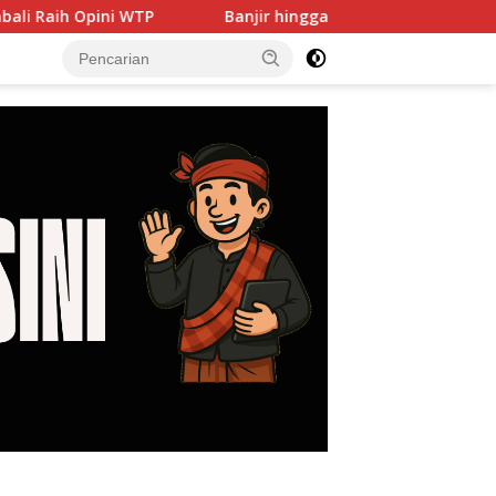
Banjir hingga PJU Harus Jadi Prioritas, DPRD Dorong Pem