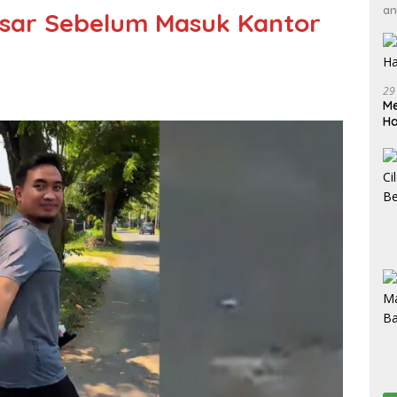
an
insar Sebelum Masuk Kantor
29
Me
H