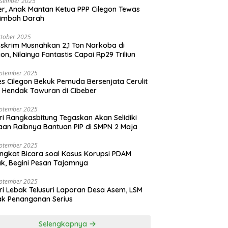
esember 2025
r, Anak Mantan Ketua PPP Cilegon Tewas
simbah Darah
tober 2025
skrim Musnahkan 2,1 Ton Narkoba di
gon, Nilainya Fantastis Capai Rp29 Triliun
eptember 2025
es Cilegon Bekuk Pemuda Bersenjata Cerulit
 Hendak Tawuran di Cibeber
eptember 2025
ri Rangkasbitung Tegaskan Akan Selidiki
an Raibnya Bantuan PIP di SMPN 2 Maja
eptember 2025
ngkat Bicara soal Kasus Korupsi PDAM
k, Begini Pesan Tajamnya
eptember 2025
ri Lebak Telusuri Laporan Desa Asem, LSM
k Penanganan Serius
Selengkapnya