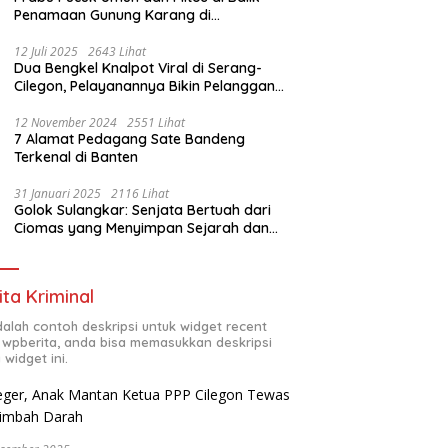
Penamaan Gunung Karang di
Pandeglang, Banten
12 Juli 2025
2643 Lihat
Dua Bengkel Knalpot Viral di Serang-
Cilegon, Pelayanannya Bikin Pelanggan
Melongo
12 November 2024
2551 Lihat
7 Alamat Pedagang Sate Bandeng
Terkenal di Banten
31 Januari 2025
2116 Lihat
Golok Sulangkar: Senjata Bertuah dari
Ciomas yang Menyimpan Sejarah dan
Energi Mistis
ita Kriminal
adalah contoh deskripsi untuk widget recent
 wpberita, anda bisa memasukkan deskripsi
 widget ini.