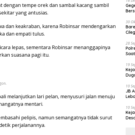
16 D
at dengan tempe orek dan sambal kacang sambil
Gege
Ber
kitar yang antusias.
30 Ok
awa dan keakraban, karena Robinsar mendengarkan
Bare
Cile
ka dan empati tulus.
28 S
icara lepas, sementara Robinsar menanggapinya
Polr
Saat
an suasana pagi itu.
19 S
Keja
Duga
gon.
10 S
JB A
ali melanjutkan lari pelan, menyusuri jalan menuju
Leba
hangatnya mentari.
10 S
Keja
mbasahi pelipis, namun semangatnya tidak surut
Desa
detik perjalanannya.