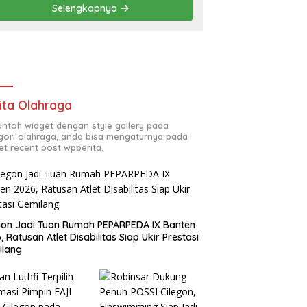
Selengkapnya
Ciwandan
ita Olahraga
contoh widget dengan style gallery pada
gori olahraga, anda bisa mengaturnya pada
et recent post wpberita.
gon Jadi Tuan Rumah PEPARPEDA IX Banten
, Ratusan Atlet Disabilitas Siap Ukir Prestasi
ilang