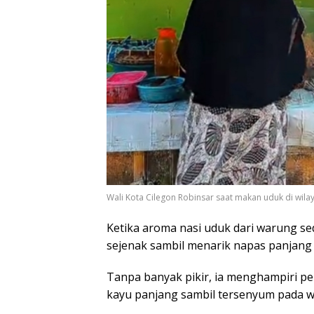
Wali Kota Cilegon Robinsar saat makan uduk di wil
Ketika aroma nasi uduk dari warung s
sejenak sambil menarik napas panjan
Tanpa banyak pikir, ia menghampiri pe
kayu panjang sambil tersenyum pada 