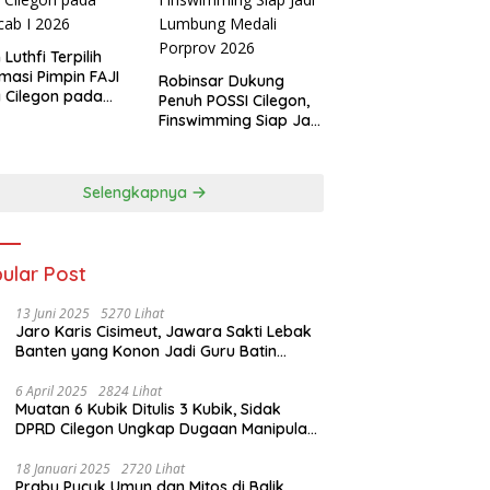
 Luthfi Terpilih
masi Pimpin FAJI
Robinsar Dukung
 Cilegon pada
Penuh POSSI Cilegon,
ab I 2026
Finswimming Siap Jadi
Lumbung Medali
Porprov 2026
Selengkapnya
ular Post
13 Juni 2025
5270 Lihat
Jaro Karis Cisimeut, Jawara Sakti Lebak
Banten yang Konon Jadi Guru Batin
Presiden Soeharto
6 April 2025
2824 Lihat
Muatan 6 Kubik Ditulis 3 Kubik, Sidak
DPRD Cilegon Ungkap Dugaan Manipulasi
Sampah
18 Januari 2025
2720 Lihat
Prabu Pucuk Umun dan Mitos di Balik