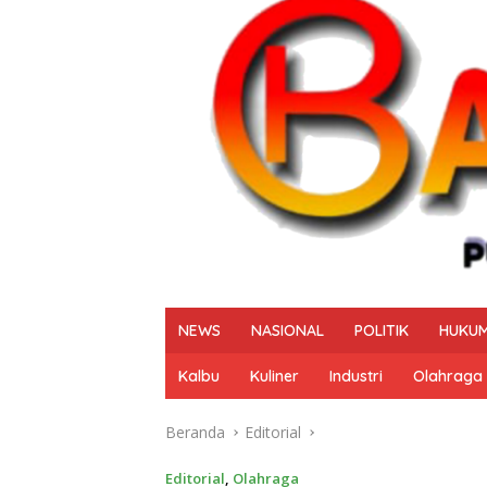
NEWS
NASIONAL
POLITIK
HUKUM
Kalbu
Kuliner
Industri
Olahraga
Beranda
Editorial
Editorial
,
Olahraga