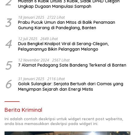
2
Muatan 6 Kubik Ditulis 3 Kubik, Sidak DPRD Cilegon
Ungkap Dugaan Manipulasi Sampah
3
18 Januari 2025
2722 Lihat
Prabu Pucuk Umun dan Mitos di Balik Penamaan
Gunung Karang di Pandeglang, Banten
4
12 Juli 2025
2649 Lihat
Dua Bengkel Knalpot Viral di Serang-Cilegon,
Pelayanannya Bikin Pelanggan Melongo
5
12 November 2024
2567 Lihat
7 Alamat Pedagang Sate Bandeng Terkenal di Banten
6
31 Januari 2025
2116 Lihat
Golok Sulangkar: Senjata Bertuah dari Ciomas yang
Menyimpan Sejarah dan Energi Mistis
Berita Kriminal
Ini adalah contoh deskripsi untuk widget recent post wpberita,
anda bisa memasukkan deskripsi pada widget ini.