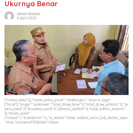
Ukurnya Benar
Admin Redaksi
8 April 2025
{"remix_data":[],"remix_entry_point":"challenges","source_tags":
["local"],"origin":"unknown","total_draw_time":0,"total_draw_actions":0,"la
yers_used":0,"brushes_used":0,"photos_added":0,"total_editor_actions":
{},"tools_used":
{"resize":1,"transform":1},"is_sticker":false,"edited_since_last_sticker_save
":true,"containsFTESticker":false}