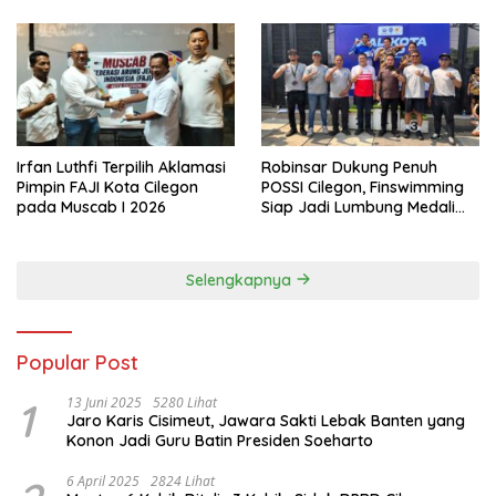
Irfan Luthfi Terpilih Aklamasi
Robinsar Dukung Penuh
Pimpin FAJI Kota Cilegon
POSSI Cilegon, Finswimming
pada Muscab I 2026
Siap Jadi Lumbung Medali
Porprov 2026
Selengkapnya
Popular Post
1
13 Juni 2025
5280 Lihat
Jaro Karis Cisimeut, Jawara Sakti Lebak Banten yang
Konon Jadi Guru Batin Presiden Soeharto
6 April 2025
2824 Lihat