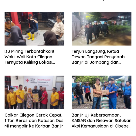
Isu Miring Terbantahkan!
Terjun Langsung, Ketua
Wakil Wali Kota Cilegon
Dewan Tangani Penyebab
Ternyata Keliling Lokasi
Banjir di Jombang dan
Banjir dan Kunjungi PMI
Cibeber
Golkar Cilegon Gerak Cepat,
Banjir Uji Kebersamaan,
1 Ton Beras dan Ratusan Dus
KAISAR dan Relawan Satukan
Mi mengalir ke Korban Banjir
Aksi Kemanusiaan di Cibeber
Cilegon