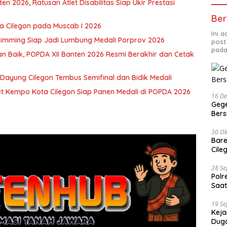
 2026, Ratusan Atlet Disabilitas Siap Ukir Prestasi
Ber
ota Cilegon pada Muscab I 2026
Ini 
swimming Siap Jadi Lumbung Medali Porprov 2026
post
pada
n Baik, POPDA XII Banten 2026 Resmi Berakhir dan Cetak
 Dayung Cilegon Tembus Semifinal dan Bidik Medali
let Kempo Kota Cilegon Siap Panen Medali di POPDA 2026
16 D
Gege
Ber
30 Ok
Bare
Cile
28 S
Polr
Saat
19 S
Keja
Duga