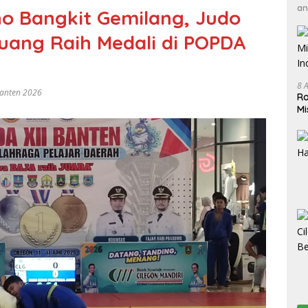
an
o Bangkit Gemilang, Judo
luang Raih Medali di POPDA
8 
Banten 2026
Ro
Mi
In