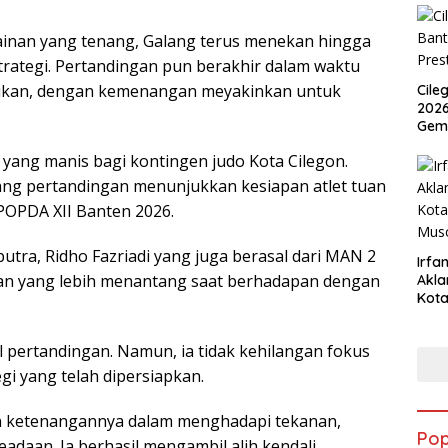
inan yang tenang, Galang terus menekan hingga
ategi. Pertandingan pun berakhir dalam waktu
ntukan, dengan kemenangan meyakinkan untuk
Cile
2026
Gem
ang manis bagi kontingen judo Kota Cilegon.
ng pertandingan menunjukkan kesiapan atlet tuan
OPDA XII Banten 2026.
putra, Ridho Fazriadi yang juga berasal dari MAN 2
Irfan
an yang lebih menantang saat berhadapan dengan
Akla
Kota
Musc
l pertandingan. Namun, ia tidak kehilangan fokus
gi yang telah dipersiapkan.
an ketenangannya dalam menghadapi tekanan,
Pop
daan. Ia berhasil mengambil alih kendali