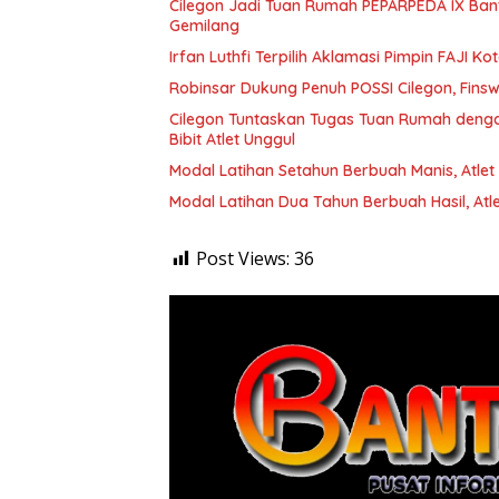
Cilegon Jadi Tuan Rumah PEPARPEDA IX Banten
Gemilang
Irfan Luthfi Terpilih Aklamasi Pimpin FAJI K
Robinsar Dukung Penuh POSSI Cilegon, Fin
Cilegon Tuntaskan Tugas Tuan Rumah denga
Bibit Atlet Unggul
Modal Latihan Setahun Berbuah Manis, Atlet
Modal Latihan Dua Tahun Berbuah Hasil, At
Post Views:
36