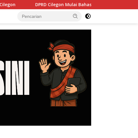
Cilegon Mulai Bahas Pertanggungjawaban APBD 2025, Laporan 