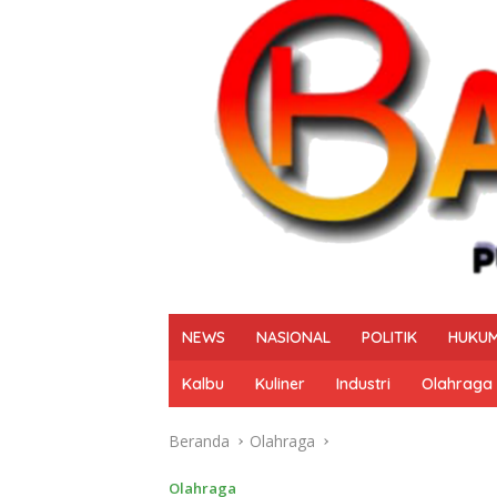
NEWS
NASIONAL
POLITIK
HUKUM
Kalbu
Kuliner
Industri
Olahraga
Beranda
Olahraga
Olahraga