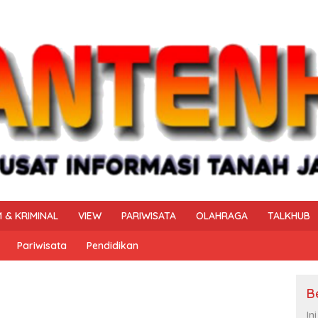
 & KRIMINAL
VIEW
PARIWISATA
OLAHRAGA
TALKHUB
Pariwisata
Pendidikan
B
In