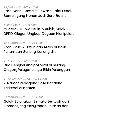
13 Juni 2025
5287 Lihat
Jaro Karis Cisimeut, Jawara Sakti Lebak
Banten yang Konon Jadi Guru Batin
Presiden Soeharto
6 April 2025
2825 Lihat
Muatan 6 Kubik Ditulis 3 Kubik, Sidak
DPRD Cilegon Ungkap Dugaan Manipulasi
Sampah
18 Januari 2025
2724 Lihat
Prabu Pucuk Umun dan Mitos di Balik
Penamaan Gunung Karang di
Pandeglang, Banten
12 Juli 2025
2652 Lihat
Dua Bengkel Knalpot Viral di Serang-
Cilegon, Pelayanannya Bikin Pelanggan
Melongo
12 November 2024
2574 Lihat
7 Alamat Pedagang Sate Bandeng
Terkenal di Banten
31 Januari 2025
2116 Lihat
Golok Sulangkar: Senjata Bertuah dari
Ciomas yang Menyimpan Sejarah dan
Energi Mistis