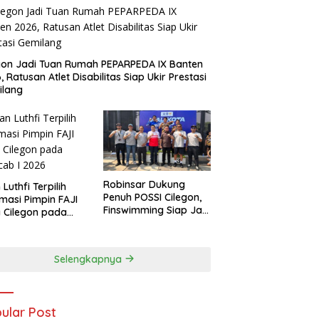
gon Jadi Tuan Rumah PEPARPEDA IX Banten
, Ratusan Atlet Disabilitas Siap Ukir Prestasi
ilang
Robinsar Dukung
 Luthfi Terpilih
Penuh POSSI Cilegon,
masi Pimpin FAJI
Finswimming Siap Jadi
 Cilegon pada
Lumbung Medali
ab I 2026
Porprov 2026
Selengkapnya
ular Post