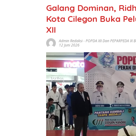
Galang Dominan, Ridh
Kota Cilegon Buka Pe
XII
Admin Redaksi
-
POPDA XII Dan PEPARPEDA IX 
12 Juni 2026