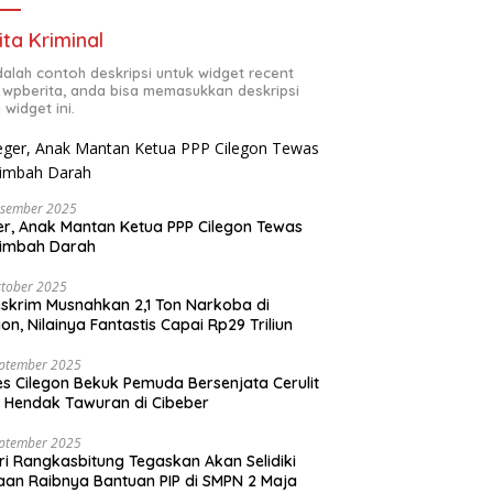
ita Kriminal
adalah contoh deskripsi untuk widget recent
 wpberita, anda bisa memasukkan deskripsi
 widget ini.
esember 2025
r, Anak Mantan Ketua PPP Cilegon Tewas
simbah Darah
tober 2025
skrim Musnahkan 2,1 Ton Narkoba di
gon, Nilainya Fantastis Capai Rp29 Triliun
eptember 2025
es Cilegon Bekuk Pemuda Bersenjata Cerulit
 Hendak Tawuran di Cibeber
eptember 2025
ri Rangkasbitung Tegaskan Akan Selidiki
an Raibnya Bantuan PIP di SMPN 2 Maja