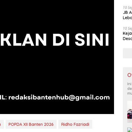
10 S
JB A
Leba
10 S
Keja
Desa
O
In
de
mu
h
POPDA XII Banten 2026
Ridho Fazriadi