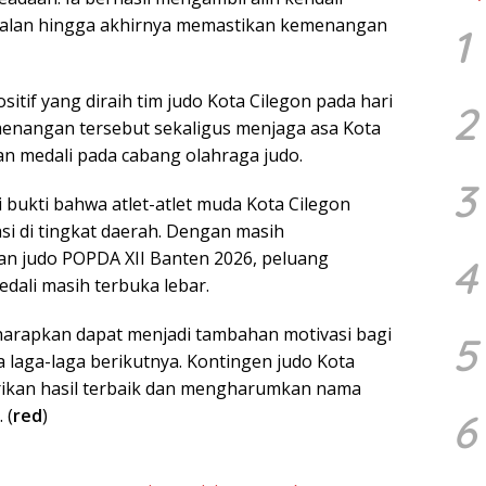
galan hingga akhirnya memastikan kemenangan
1
tif yang diraih tim judo Kota Cilegon pada hari
2
enangan tersebut sekaligus menjaga asa Kota
n medali pada cabang olahraga judo.
3
 bukti bahwa atlet-atlet muda Kota Cilegon
si di tingkat daerah. Dengan masih
n judo POPDA XII Banten 2026, peluang
4
li masih terbuka lebar.
arapkan dapat menjadi tambahan motivasi bagi
5
 laga-laga berikutnya. Kontingen judo Kota
ikan hasil terbaik dan mengharumkan nama
 (
red
)
6