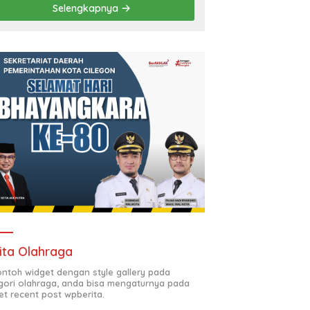
Selengkapnya
Berbudaya
ita Olahraga
contoh widget dengan style gallery pada
gori olahraga, anda bisa mengaturnya pada
et recent post wpberita.