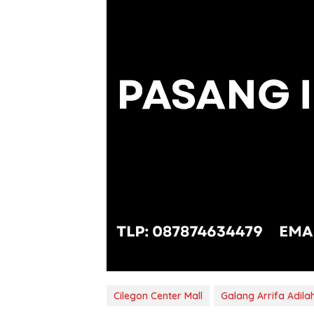
Cilegon Center Mall
Galang Arrifa Adila