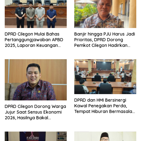
DPRD Cilegon Mulai Bahas
Banjir hingga PJU Harus Jadi
Pertanggungjawaban APBD
Prioritas, DPRD Dorong
2025, Laporan Keuangan
Pemkot Cilegon Hadirkan
Kembali Raih Opini WTP
Pembangunan yang Tepat
Sasaran
DPRD dan HMI Bersinergi
Kawal Penegakan Perda,
DPRD Cilegon Dorong Warga
Tempat Hiburan Bermasalah
Jujur Saat Sensus Ekonomi
Jadi Sorotan
2026, Hasilnya Bakal
Tentukan Arah
Pembangunan