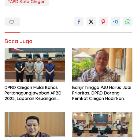
TAPD Kota Cilegon
Baca Juga
DPRD Cilegon Mulai Bahas
Banjir hingga PJU Harus Jadi
Pertanggungjawaban APBD
Prioritas, DPRD Dorong
2025, Laporan Keuangan
Pemkot Cilegon Hadirkan
Kembali Raih Opini WTP
Pembangunan yang Tepat
Sasaran