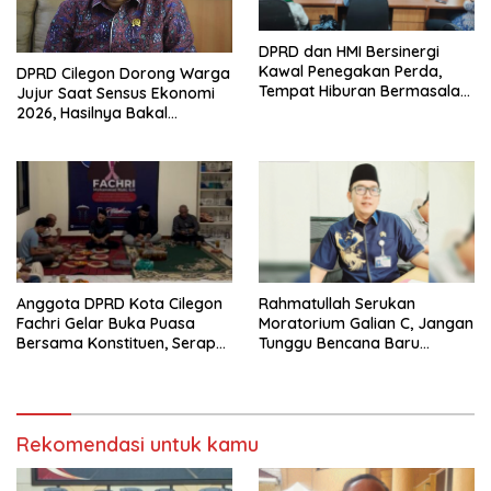
DPRD dan HMI Bersinergi
Kawal Penegakan Perda,
DPRD Cilegon Dorong Warga
Tempat Hiburan Bermasalah
Jujur Saat Sensus Ekonomi
Jadi Sorotan
2026, Hasilnya Bakal
Tentukan Arah
Pembangunan
Anggota DPRD Kota Cilegon
Rahmatullah Serukan
Fachri Gelar Buka Puasa
Moratorium Galian C, Jangan
Bersama Konstituen, Serap
Tunggu Bencana Baru
Keluhan Warga
Bertindak di Cilegon
Rekomendasi untuk kamu