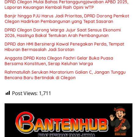
DPRD Cilegon Mulai Bahas Pertanggungjawaban APBD 2025,
Laporan Keuangan Kembali Raih Opini WTP
Banjir hingga PJU Harus Jadi Prioritas, DPRD Dorong Pemkot
Cilegon Hadirkan Pembangunan yang Tepat Sasaran
DPRD Cilegon Dorong Warga Jujur Saat Sensus Ekonomi
2026, Hasilnya Bakal Tentukan Arah Pembangunan
DPRD dan HMI Bersinergi Kawal Penegakan Perda, Tempat
Hiburan Bermasalah Jadi Sorotan
Anggota DPRD Kota Cilegon Fachri Gelar Buka Puasa
Bersama Konstituen, Serap Keluhan Warga
Rahmatullah Serukan Moratorium Galian C, Jangan Tunggu
Bencana Baru Bertindak di Cilegon
Post Views:
1,711