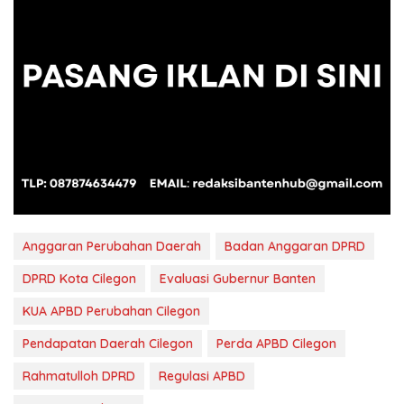
Anggaran Perubahan Daerah
Badan Anggaran DPRD
DPRD Kota Cilegon
Evaluasi Gubernur Banten
KUA APBD Perubahan Cilegon
Pendapatan Daerah Cilegon
Perda APBD Cilegon
Rahmatulloh DPRD
Regulasi APBD