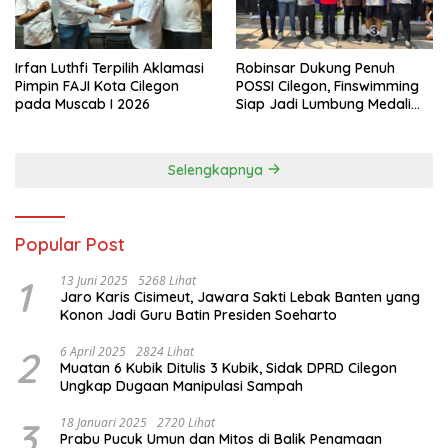
Irfan Luthfi Terpilih Aklamasi
Robinsar Dukung Penuh
Pimpin FAJI Kota Cilegon
POSSI Cilegon, Finswimming
pada Muscab I 2026
Siap Jadi Lumbung Medali
Porprov 2026
Selengkapnya
Popular Post
1
13 Juni 2025
5268 Lihat
Jaro Karis Cisimeut, Jawara Sakti Lebak Banten yang
Konon Jadi Guru Batin Presiden Soeharto
2
6 April 2025
2824 Lihat
Muatan 6 Kubik Ditulis 3 Kubik, Sidak DPRD Cilegon
Ungkap Dugaan Manipulasi Sampah
3
18 Januari 2025
2720 Lihat
Prabu Pucuk Umun dan Mitos di Balik Penamaan